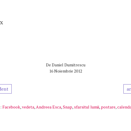
ax
De
Daniel Dumitrescu
16 Noiembrie 2012
dent
ar
:
Facebook
,
vedeta
,
Andreea Esca
,
Snap
,
sfarsitul lumii
,
postare
,
calend