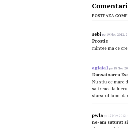
Comentarii
POSTEAZA COME
sebi
pe 19 Nov 2012, 2
Prostie
mintee ma ce cred
aglaia1
pe 18 Nov 20
Dansatoarea Esc
Nu stiu ce mare da
sa treaca la lucru
sfarsitul lumii d
pwla
pe 17 Nov 2012, 
ne-am saturat si