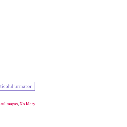
ticolul urmator
arul mayas
,
No Mery