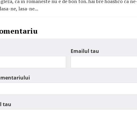
 engleza, ca in romaneste nu e de bon ton. hai bre hoashco ca ne
lasa-ne, lasa-ne...
comentariu
Emailul tau
omentariului
l tau