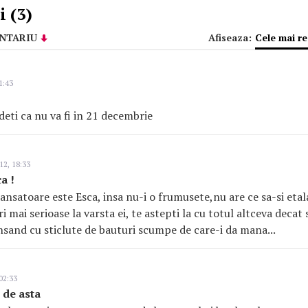
 (3)
NTARIU
Afiseaza:
Cele mai r
1:43
eti ca nu va fi in 21 decembrie
12, 18:33
a !
nsatoare este Esca, insa nu-i o frumusete,nu are ce sa-si etalaz
ri mai serioase la varsta ei, te astepti la cu totul altceva decat
ansand cu sticlute de bauturi scumpe de care-i da mana...
02:33
 de asta