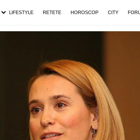
rebui să mergi
și 60 de ani. De ce te trezești mai des
pe măsură ce înaintezi în vârstă
LIFESTYLE
RETETE
HOROSCOP
CITY
FOR