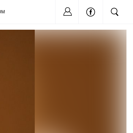
Nu ai cont?
Inregistreaza-
UM