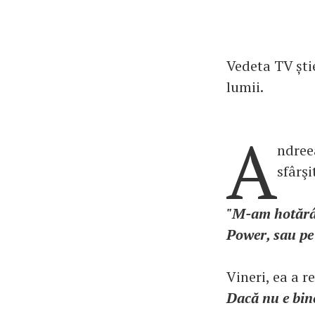
Vedeta TV ști
lumii.
A
ndreea
sfârş
"M-am hotărât
Power, sau pe
Vineri, ea a r
Dacă nu e bine