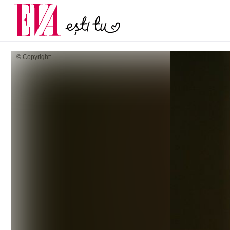
menopauză și când ar t
Carieră
la medic
Actualitate
© Copyright: