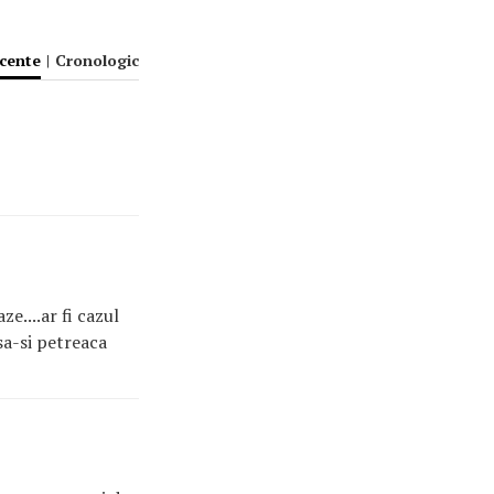
ecente
|
Cronologic
e....ar fi cazul
 sa-si petreaca