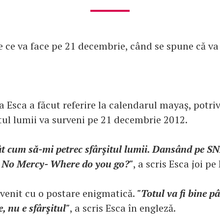
e ce va face pe 21 decembrie, când se spune că va 
 Esca a făcut referire la calendarul mayaş, potriv
itul lumii va surveni pe 21 decembrie 2012.
 cum să-mi petrec sfârșitul lumii. Dansând pe S
 No Mercy- Where do you go?"
, a scris Esca joi p
evenit cu o postare enigmatică.
"Totul va fi bine p
, nu e sfârşitul"
, a scris Esca în engleză.