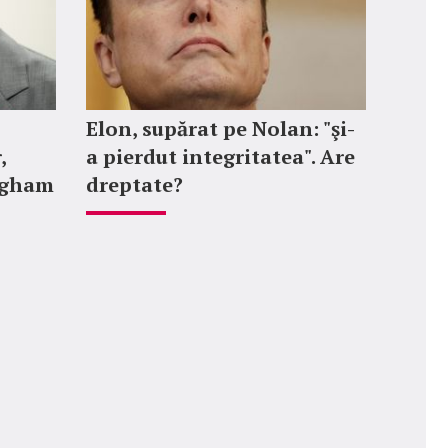
Elon, supărat pe Nolan: "şi-
,
a pierdut integritatea". Are
ngham
dreptate?