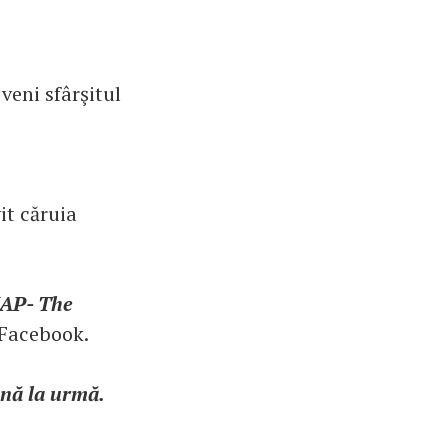
veni sfârşitul
it căruia
NAP- The
e Facebook.
ână la urmă.