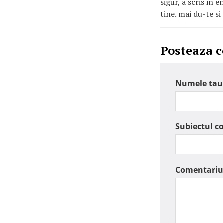
sigur, a scris in
tine. mai du-te si 
Posteaza 
Numele tau
Subiectul c
Comentariu