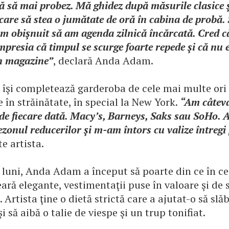
ră să mai probez. Mă ghidez după măsurile clasice 
care să stea o jumătate de oră în cabina de probă.
am obişnuit să am agenda zilnică încărcată. Cred c
presia că timpul se scurge foarte repede şi că nu e
in magazine”
, declară Anda Adam.
 îşi completează garderoba de cele mai multe ori
în străinătate, în special la New York.
“Am câteva
de fiecare dată. Macy’s, Barneys, Saks sau SoHo. 
ezonul reducerilor şi m-am întors cu valize întregi
e artista.
e luni, Anda Adam a început să poarte din ce în c
eară elegante, vestimentaţii puse în valoare şi de s
 Artista ţine o dietă strictă care a ajutat-o să slă
i să aibă o talie de viespe şi un trup tonifiat.