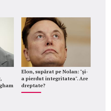
Elon, supărat pe Nolan: "şi-
,
a pierdut integritatea". Are
ngham
dreptate?