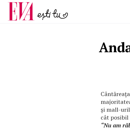
menopauză și când ar t
Carieră
la medic
Actualitate
Anda
Cântăreața 
majoritate
şi mall-uri
cât posibil
“Nu am răbd