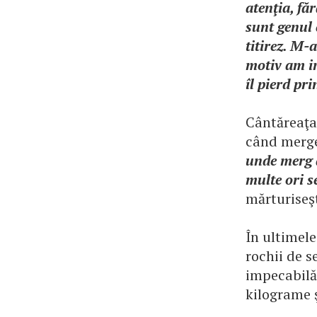
atenţia, fă
sunt genul 
titirez. M-
motiv am im
îl pierd pr
Cântăreaţa
când merge 
unde merg 
multe ori s
mărturiseşt
În ultimel
rochii de s
impecabilă.
kilograme ş