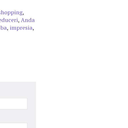
shopping
,
educeri
,
Anda
oba
,
impresia
,