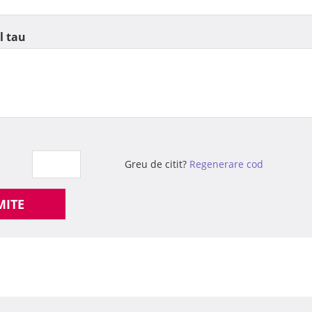
l tau
Greu de citit?
Regenerare cod
MITE