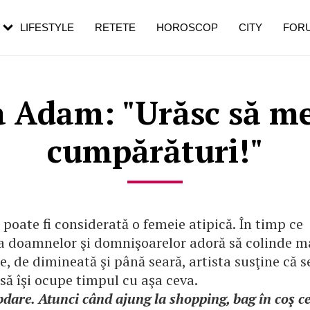
rebui să mergi
și 60 de ani. De ce te trezești mai des
pe măsură ce înaintezi în vârstă
LIFESTYLE
RETETE
HOROSCOP
CITY
FOR
 Adam: "Urăsc să me
cumpărături!"
poate fi considerată o femeie atipică. În timp ce
a doamnelor şi domnişoarelor adoră să colinde m
le, de dimineată şi până seară, artista susţine că s
 să îşi ocupe timpul cu aşa ceva.
are. Atunci când ajung la shopping, bag în coş ce