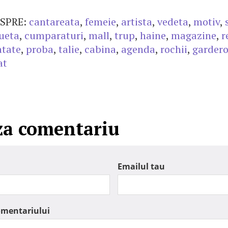
SPRE:
cantareata
,
femeie
,
artista
,
vedeta
,
motiv
,
lueta
,
cumparaturi
,
mall
,
trup
,
haine
,
magazine
,
r
atate
,
proba
,
talie
,
cabina
,
agenda
,
rochii
,
garder
at
za comentariu
Emailul tau
omentariului