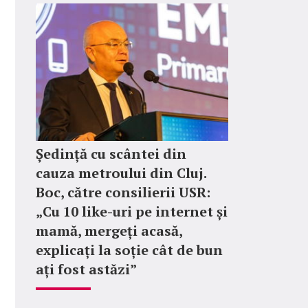
Ședință cu scântei din
cauza metroului din Cluj.
Boc, către consilierii USR:
„Cu 10 like-uri pe internet și
mamă, mergeți acasă,
explicați la soție cât de bun
ați fost astăzi”