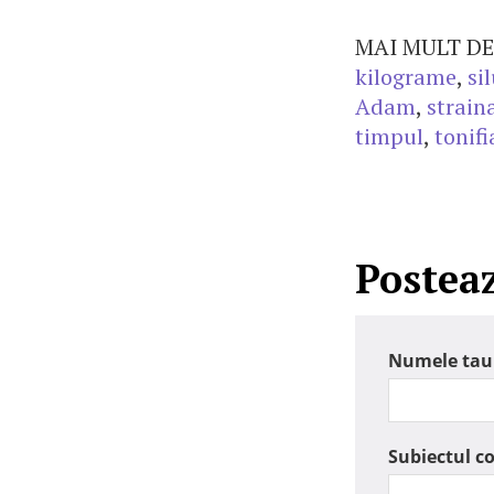
MAI MULT DE
kilograme
,
si
Adam
,
strain
timpul
,
tonifi
Postea
Numele tau
Subiectul c