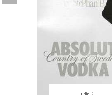
1
din
5