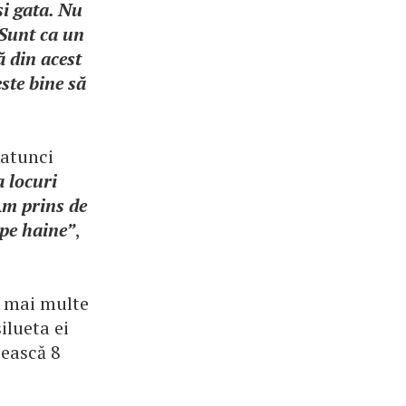
şi gata. Nu
 Sunt ca un
ă din acest
ste bine să
 atunci
 locuri
Am prins de
 pe haine”
,
e mai multe
ilueta ei
bească 8