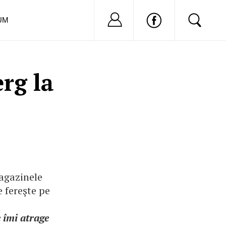
Nu ai cont?
Inregistreaza-
UM
rg la
agazinele
e fereşte pe
 îmi atrage