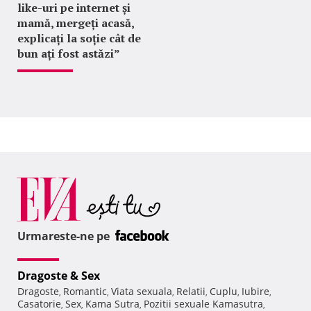
like-uri pe internet și
mamă, mergeți acasă,
explicați la soție cât de
bun ați fost astăzi”
Urmareste-ne pe
Dragoste & Sex
Dragoste
Romantic
Viata sexuala
Relatii
Cuplu
Iubire
,
,
,
,
,
,
Casatorie
Sex
Kama Sutra
Pozitii sexuale Kamasutra
,
,
,
,