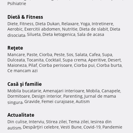
Psihiatrie
Dietă & Fitness
Diete
Fitness
Dieta Dukan
Relaxare
Yoga
Intretinere
,
,
,
,
,
,
Aerobic
Exercitii abdomen
Nutritie
Dieta de slabit
Dieta
,
,
,
,
Silueta
Dieta ketogenica
Sala de acasa
disociata
,
,
,
Reţete
Mancare
Paste
Ciorba
Peste
Sos
Salata
Cafea
Supa
,
,
,
,
,
,
,
,
Dulceata
Tocanita
Cocktail
Supa crema
Aperitive
Desert
,
,
,
,
,
,
Maioneza
Pilaf
Ciorba perisoare
Ciorba pui
Ciorba burta
,
,
,
,
,
Ce mancam azi
Casă şi familie
Mobila bucatarie
Amenajari interioare
Mobila
Canapele
,
,
,
,
Dormitoare
Design interior
Parenting
Jurnal de mama
,
,
,
Gravide
Femei curajoase
Autism
singura
,
,
,
Actualitate
Din culise
Interviu
Stirea zilei
Tema zilei
Iesirea din
,
,
,
,
Despărţiri celebre
Vesti Bune
Covid-19
Pandemie
autism
,
,
,
,