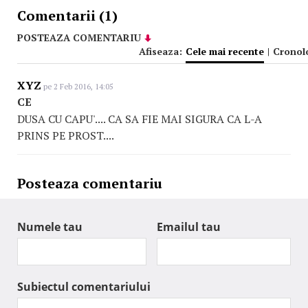
Comentarii (1)
POSTEAZA COMENTARIU
Afiseaza:
Cele mai recente
|
Cronol
XYZ
pe 2 Feb 2016, 14:05
CE
DUSA CU CAPU'.... CA SA FIE MAI SIGURA CA L-A
PRINS PE PROST....
Posteaza comentariu
Numele tau
Emailul tau
Subiectul comentariului