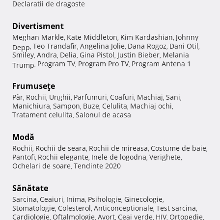
Declaratii de dragoste
Divertisment
Meghan Markle
Kate Middleton
Kim Kardashian
Johnny
,
,
,
Teo Trandafir
Angelina Jolie
Dana Rogoz
Dani Otil
Depp
,
,
,
,
,
Smiley
Andra
Delia
Gina Pistol
Justin Bieber
Melania
,
,
,
,
,
Program TV
Program Pro TV
Program Antena 1
Trump
,
,
,
Frumuseţe
Păr
Rochii
Unghii
Parfumuri
Coafuri
Machiaj
Sani
,
,
,
,
,
,
,
Manichiura
Sampon
Buze
Celulita
Machiaj ochi
,
,
,
,
,
Tratament celulita
Salonul de acasa
,
Modă
Rochii
Rochii de seara
Rochii de mireasa
Costume de baie
,
,
,
,
Pantofi
Rochii elegante
Inele de logodna
Verighete
,
,
,
,
Ochelari de soare
Tendinte 2020
,
Sănătate
Sarcina
Ceaiuri
Inima
Psihologie
Ginecologie
,
,
,
,
,
Stomatologie
Colesterol
Anticonceptionale
Test sarcina
,
,
,
,
Cardiologie
Oftalmologie
Avort
Ceai verde
HIV
Ortopedie
,
,
,
,
,
,