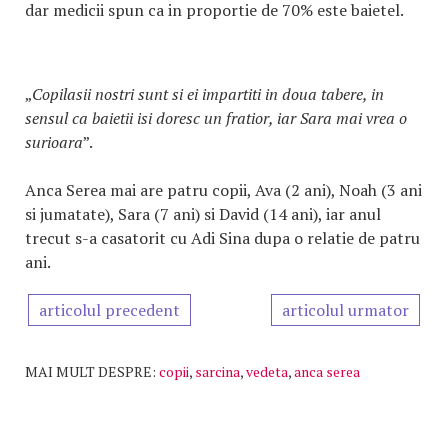
dar medicii spun ca in proportie de 70% este baietel.
„
Copilasii nostri sunt si ei impartiti in doua tabere, in
sensul ca baietii isi doresc un fratior, iar Sara mai vrea o
surioara
”.
Anca Serea mai are patru copii, Ava (2 ani), Noah (3 ani
si jumatate), Sara (7 ani) si David (14 ani), iar anul
trecut s-a casatorit cu Adi Sina dupa o relatie de patru
ani.
articolul precedent
articolul urmator
MAI MULT DESPRE:
copii
,
sarcina
,
vedeta
,
anca serea