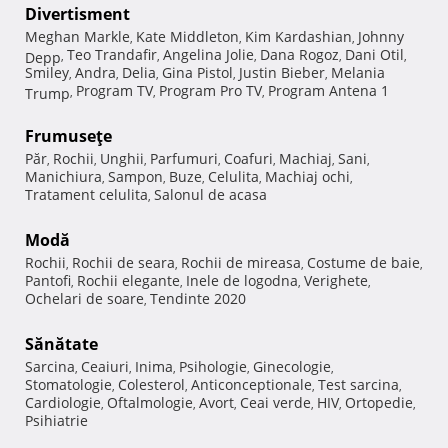
Divertisment
Meghan Markle
Kate Middleton
Kim Kardashian
Johnny
,
,
,
Teo Trandafir
Angelina Jolie
Dana Rogoz
Dani Otil
Depp
,
,
,
,
,
Smiley
Andra
Delia
Gina Pistol
Justin Bieber
Melania
,
,
,
,
,
Program TV
Program Pro TV
Program Antena 1
Trump
,
,
,
Frumuseţe
Păr
Rochii
Unghii
Parfumuri
Coafuri
Machiaj
Sani
,
,
,
,
,
,
,
Manichiura
Sampon
Buze
Celulita
Machiaj ochi
,
,
,
,
,
Tratament celulita
Salonul de acasa
,
Modă
Rochii
Rochii de seara
Rochii de mireasa
Costume de baie
,
,
,
,
Pantofi
Rochii elegante
Inele de logodna
Verighete
,
,
,
,
Ochelari de soare
Tendinte 2020
,
Sănătate
Sarcina
Ceaiuri
Inima
Psihologie
Ginecologie
,
,
,
,
,
Stomatologie
Colesterol
Anticonceptionale
Test sarcina
,
,
,
,
Cardiologie
Oftalmologie
Avort
Ceai verde
HIV
Ortopedie
,
,
,
,
,
,
Psihiatrie