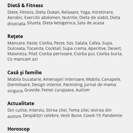
Dietă & Fitness
Diete
Fitness
Dieta Dukan
Relaxare
Yoga
Intretinere
,
,
,
,
,
,
Aerobic
Exercitii abdomen
Nutritie
Dieta de slabit
Dieta
,
,
,
,
Silueta
Dieta ketogenica
Sala de acasa
disociata
,
,
,
Reţete
Mancare
Paste
Ciorba
Peste
Sos
Salata
Cafea
Supa
,
,
,
,
,
,
,
,
Dulceata
Tocanita
Cocktail
Supa crema
Aperitive
Desert
,
,
,
,
,
,
Maioneza
Pilaf
Ciorba perisoare
Ciorba pui
Ciorba burta
,
,
,
,
,
Ce mancam azi
Casă şi familie
Mobila bucatarie
Amenajari interioare
Mobila
Canapele
,
,
,
,
Dormitoare
Design interior
Parenting
Jurnal de mama
,
,
,
Gravide
Femei curajoase
Autism
singura
,
,
,
Actualitate
Din culise
Interviu
Stirea zilei
Tema zilei
Iesirea din
,
,
,
,
Despărţiri celebre
Vesti Bune
Covid-19
Pandemie
autism
,
,
,
,
Horoscop