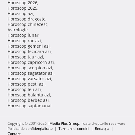
Horoscop 2026
,
Horoscop 2025
,
Horoscop azi
,
Horoscop dragoste
,
Horoscop chinezesc
,
Astrologie
,
Horoscop lunar
,
Horoscop rac azi
,
Horoscop gemeni azi
,
Horoscop fecioara azi
,
Horoscop taur azi
,
Horoscop capricorn azi
,
Horoscop scorpion azi
,
Horoscop sagetator azi
,
Horoscop varsator azi
,
Horoscop pesti azi
,
Horoscop leu azi
,
Horoscop balanta azi
,
Horoscop berbec azi
,
Horoscop saptamanal
Copyright © 2001-2026,
iMedia Plus Group
. Toate drepturile rezervate
Politica de confidențialitate
|
Termeni si conditii
|
Redacţia
|
Contact