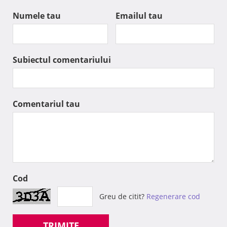
Numele tau
Emailul tau
Subiectul comentariului
Comentariul tau
Cod
Greu de citit?
Regenerare cod
TRIMITE