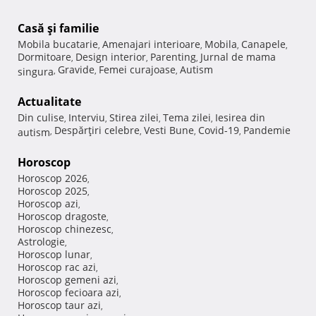
Casă şi familie
Mobila bucatarie
Amenajari interioare
Mobila
Canapele
,
,
,
,
Dormitoare
Design interior
Parenting
Jurnal de mama
,
,
,
Gravide
Femei curajoase
Autism
singura
,
,
,
Actualitate
Din culise
Interviu
Stirea zilei
Tema zilei
Iesirea din
,
,
,
,
Despărţiri celebre
Vesti Bune
Covid-19
Pandemie
autism
,
,
,
,
Horoscop
Horoscop 2026
,
Horoscop 2025
,
Horoscop azi
,
Horoscop dragoste
,
Horoscop chinezesc
,
Astrologie
,
Horoscop lunar
,
Horoscop rac azi
,
Horoscop gemeni azi
,
Horoscop fecioara azi
,
Horoscop taur azi
,