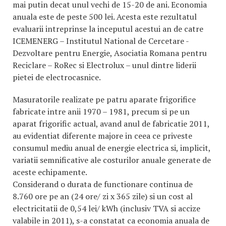
mai putin decat unul vechi de 15-20 de ani. Economia
anuala este de peste 500 lei. Acesta este rezultatul
evaluarii intreprinse la inceputul acestui an de catre
ICEMENERG – Institutul National de Cercetare -
Dezvoltare pentru Energie, Asociatia Romana pentru
Reciclare – RoRec si Electrolux – unul dintre liderii
pietei de electrocasnice.
Masuratorile realizate pe patru aparate frigorifice
fabricate intre anii 1970 – 1981, precum si pe un
aparat frigorific actual, avand anul de fabricatie 2011,
au evidentiat diferente majore in ceea ce priveste
consumul mediu anual de energie electrica si, implicit,
variatii semnificative ale costurilor anuale generate de
aceste echipamente.
Considerand o durata de functionare continua de
8.760 ore pe an (24 ore/ zi x 365 zile) si un cost al
electricitatii de 0,54 lei/ kWh (inclusiv TVA si accize
valabile in 2011), s-a constatat ca economia anuala de