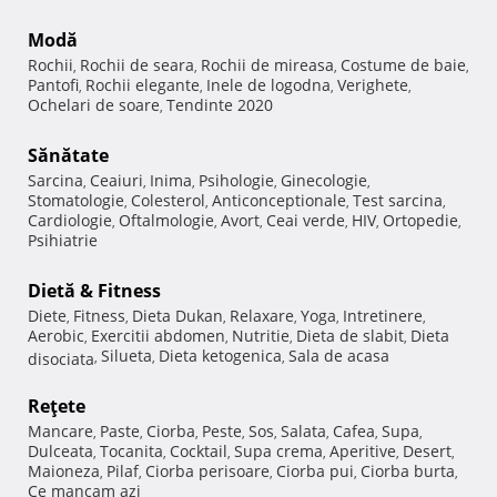
Modă
Rochii
Rochii de seara
Rochii de mireasa
Costume de baie
,
,
,
,
Pantofi
Rochii elegante
Inele de logodna
Verighete
,
,
,
,
Ochelari de soare
Tendinte 2020
,
Sănătate
Sarcina
Ceaiuri
Inima
Psihologie
Ginecologie
,
,
,
,
,
Stomatologie
Colesterol
Anticonceptionale
Test sarcina
,
,
,
,
Cardiologie
Oftalmologie
Avort
Ceai verde
HIV
Ortopedie
,
,
,
,
,
,
Psihiatrie
Dietă & Fitness
Diete
Fitness
Dieta Dukan
Relaxare
Yoga
Intretinere
,
,
,
,
,
,
Aerobic
Exercitii abdomen
Nutritie
Dieta de slabit
Dieta
,
,
,
,
Silueta
Dieta ketogenica
Sala de acasa
disociata
,
,
,
Reţete
Mancare
Paste
Ciorba
Peste
Sos
Salata
Cafea
Supa
,
,
,
,
,
,
,
,
Dulceata
Tocanita
Cocktail
Supa crema
Aperitive
Desert
,
,
,
,
,
,
Maioneza
Pilaf
Ciorba perisoare
Ciorba pui
Ciorba burta
,
,
,
,
,
Ce mancam azi