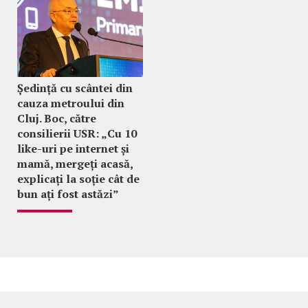
Ședință cu scântei din
cauza metroului din
Cluj. Boc, către
consilierii USR: „Cu 10
like-uri pe internet și
mamă, mergeți acasă,
explicați la soție cât de
bun ați fost astăzi”