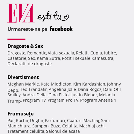
Urmareste-ne pe
Dragoste & Sex
Dragoste
Romantic
Viata sexuala
Relatii
Cuplu
Iubire
,
,
,
,
,
,
Casatorie
Sex
Kama Sutra
Pozitii sexuale Kamasutra
,
,
,
,
Declaratii de dragoste
Divertisment
Meghan Markle
Kate Middleton
Kim Kardashian
Johnny
,
,
,
Teo Trandafir
Angelina Jolie
Dana Rogoz
Dani Otil
Depp
,
,
,
,
,
Smiley
Andra
Delia
Gina Pistol
Justin Bieber
Melania
,
,
,
,
,
Program TV
Program Pro TV
Program Antena 1
Trump
,
,
,
Frumuseţe
Păr
Rochii
Unghii
Parfumuri
Coafuri
Machiaj
Sani
,
,
,
,
,
,
,
Manichiura
Sampon
Buze
Celulita
Machiaj ochi
,
,
,
,
,
Tratament celulita
Salonul de acasa
,