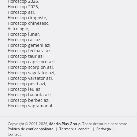
Horoscop 2026
,
Horoscop 2025
,
Horoscop azi
,
Horoscop dragoste
,
Horoscop chinezesc
,
Astrologie
,
Horoscop lunar
,
Horoscop rac azi
,
Horoscop gemeni azi
,
Horoscop fecioara azi
,
Horoscop taur azi
,
Horoscop capricorn azi
,
Horoscop scorpion azi
,
Horoscop sagetator azi
,
Horoscop varsator azi
,
Horoscop pesti azi
,
Horoscop leu azi
,
Horoscop balanta azi
,
Horoscop berbec azi
,
Horoscop saptamanal
Copyright © 2001-2026,
iMedia Plus Group
. Toate drepturile rezervate
Politica de confidențialitate
|
Termeni si conditii
|
Redacţia
|
Contact