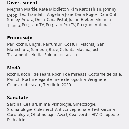
Divertisment
Meghan Markle
Kate Middleton
Kim Kardashian
Johnny
,
,
,
Teo Trandafir
Angelina Jolie
Dana Rogoz
Dani Otil
Depp
,
,
,
,
,
Smiley
Andra
Delia
Gina Pistol
Justin Bieber
Melania
,
,
,
,
,
Program TV
Program Pro TV
Program Antena 1
Trump
,
,
,
Frumuseţe
Păr
Rochii
Unghii
Parfumuri
Coafuri
Machiaj
Sani
,
,
,
,
,
,
,
Manichiura
Sampon
Buze
Celulita
Machiaj ochi
,
,
,
,
,
Tratament celulita
Salonul de acasa
,
Modă
Rochii
Rochii de seara
Rochii de mireasa
Costume de baie
,
,
,
,
Pantofi
Rochii elegante
Inele de logodna
Verighete
,
,
,
,
Ochelari de soare
Tendinte 2020
,
Sănătate
Sarcina
Ceaiuri
Inima
Psihologie
Ginecologie
,
,
,
,
,
Stomatologie
Colesterol
Anticonceptionale
Test sarcina
,
,
,
,
Cardiologie
Oftalmologie
Avort
Ceai verde
HIV
Ortopedie
,
,
,
,
,
,
Psihiatrie