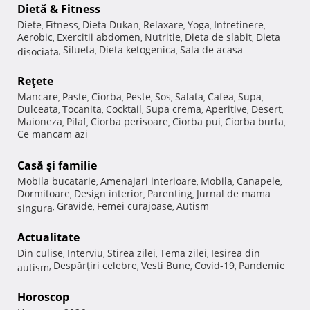
Dietă & Fitness
Diete
Fitness
Dieta Dukan
Relaxare
Yoga
Intretinere
,
,
,
,
,
,
Aerobic
Exercitii abdomen
Nutritie
Dieta de slabit
Dieta
,
,
,
,
Silueta
Dieta ketogenica
Sala de acasa
disociata
,
,
,
Reţete
Mancare
Paste
Ciorba
Peste
Sos
Salata
Cafea
Supa
,
,
,
,
,
,
,
,
Dulceata
Tocanita
Cocktail
Supa crema
Aperitive
Desert
,
,
,
,
,
,
Maioneza
Pilaf
Ciorba perisoare
Ciorba pui
Ciorba burta
,
,
,
,
,
Ce mancam azi
Casă şi familie
Mobila bucatarie
Amenajari interioare
Mobila
Canapele
,
,
,
,
Dormitoare
Design interior
Parenting
Jurnal de mama
,
,
,
Gravide
Femei curajoase
Autism
singura
,
,
,
Actualitate
Din culise
Interviu
Stirea zilei
Tema zilei
Iesirea din
,
,
,
,
Despărţiri celebre
Vesti Bune
Covid-19
Pandemie
autism
,
,
,
,
Horoscop