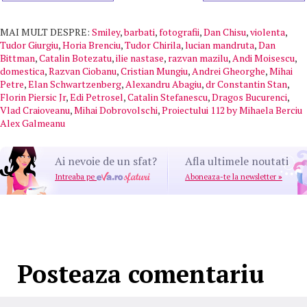
MAI MULT DESPRE:
Smiley
,
barbati
,
fotografii
,
Dan Chisu
,
violenta
,
Tudor Giurgiu
,
Horia Brenciu
,
Tudor Chirila
,
lucian mandruta
,
Dan
Bittman
,
Catalin Botezatu
,
ilie nastase
,
razvan mazilu
,
Andi Moisescu
,
domestica
,
Razvan Ciobanu
,
Cristian Mungiu
,
Andrei Gheorghe
,
Mihai
Petre
,
Elan Schwartzenberg
,
Alexandru Abagiu
,
dr Constantin Stan
,
Florin Piersic Jr
,
Edi Petrosel
,
Catalin Stefanescu
,
Dragos Bucurenci
,
Vlad Craioveanu
,
Mihai Dobrovolschi
,
Proiectului 112 by Mihaela Berciu
Alex Galmeanu
Ai nevoie de un sfat?
Afla ultimele noutati
Intreaba pe
Aboneaza-te la newsletter
»
Posteaza comentariu