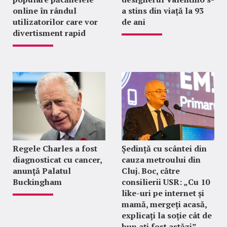
online în rândul
a stins din viață la 93
utilizatorilor care vor
de ani
divertisment rapid
Regele Charles a fost
Ședință cu scântei din
diagnosticat cu cancer,
cauza metroului din
anunță Palatul
Cluj. Boc, către
Buckingham
consilierii USR: „Cu 10
like-uri pe internet și
mamă, mergeți acasă,
explicați la soție cât de
bun ați fost astăzi”