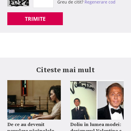
Greu de citit?
Regenerare cod
TRIMITE
Citeste mai mult
De ce au devenit
Doliu în lumea modei:
populare păcănelele
designerul Valentino s-