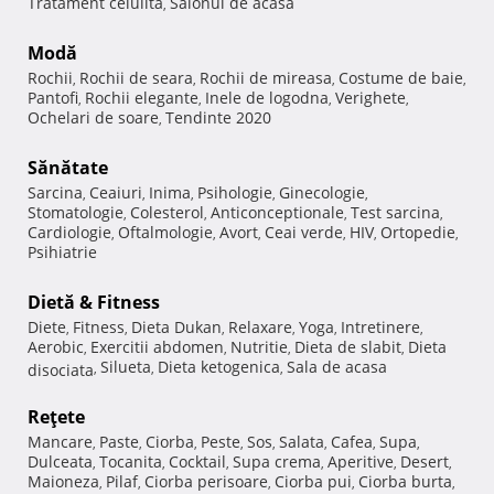
Tratament celulita
Salonul de acasa
,
Modă
Rochii
Rochii de seara
Rochii de mireasa
Costume de baie
,
,
,
,
Pantofi
Rochii elegante
Inele de logodna
Verighete
,
,
,
,
Ochelari de soare
Tendinte 2020
,
Sănătate
Sarcina
Ceaiuri
Inima
Psihologie
Ginecologie
,
,
,
,
,
Stomatologie
Colesterol
Anticonceptionale
Test sarcina
,
,
,
,
Cardiologie
Oftalmologie
Avort
Ceai verde
HIV
Ortopedie
,
,
,
,
,
,
Psihiatrie
Dietă & Fitness
Diete
Fitness
Dieta Dukan
Relaxare
Yoga
Intretinere
,
,
,
,
,
,
Aerobic
Exercitii abdomen
Nutritie
Dieta de slabit
Dieta
,
,
,
,
Silueta
Dieta ketogenica
Sala de acasa
disociata
,
,
,
Reţete
Mancare
Paste
Ciorba
Peste
Sos
Salata
Cafea
Supa
,
,
,
,
,
,
,
,
Dulceata
Tocanita
Cocktail
Supa crema
Aperitive
Desert
,
,
,
,
,
,
Maioneza
Pilaf
Ciorba perisoare
Ciorba pui
Ciorba burta
,
,
,
,
,