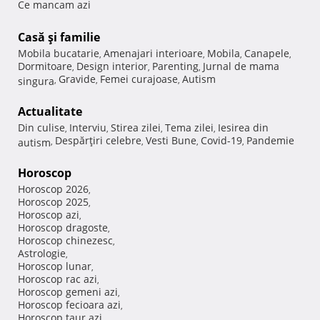
Ce mancam azi
Casă şi familie
Mobila bucatarie
Amenajari interioare
Mobila
Canapele
,
,
,
,
Dormitoare
Design interior
Parenting
Jurnal de mama
,
,
,
Gravide
Femei curajoase
Autism
singura
,
,
,
Actualitate
Din culise
Interviu
Stirea zilei
Tema zilei
Iesirea din
,
,
,
,
Despărţiri celebre
Vesti Bune
Covid-19
Pandemie
autism
,
,
,
,
Horoscop
Horoscop 2026
,
Horoscop 2025
,
Horoscop azi
,
Horoscop dragoste
,
Horoscop chinezesc
,
Astrologie
,
Horoscop lunar
,
Horoscop rac azi
,
Horoscop gemeni azi
,
Horoscop fecioara azi
,
Horoscop taur azi
,