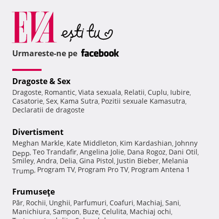
Urmareste-ne pe
Dragoste & Sex
Dragoste
Romantic
Viata sexuala
Relatii
Cuplu
Iubire
,
,
,
,
,
,
Casatorie
Sex
Kama Sutra
Pozitii sexuale Kamasutra
,
,
,
,
Declaratii de dragoste
Divertisment
Meghan Markle
Kate Middleton
Kim Kardashian
Johnny
,
,
,
Teo Trandafir
Angelina Jolie
Dana Rogoz
Dani Otil
Depp
,
,
,
,
,
Smiley
Andra
Delia
Gina Pistol
Justin Bieber
Melania
,
,
,
,
,
Program TV
Program Pro TV
Program Antena 1
Trump
,
,
,
Frumuseţe
Păr
Rochii
Unghii
Parfumuri
Coafuri
Machiaj
Sani
,
,
,
,
,
,
,
Manichiura
Sampon
Buze
Celulita
Machiaj ochi
,
,
,
,
,