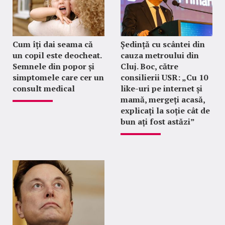
Cum îți dai seama că
Ședință cu scântei din
un copil este deocheat.
cauza metroului din
Semnele din popor și
Cluj. Boc, către
simptomele care cer un
consilierii USR: „Cu 10
consult medical
like-uri pe internet și
mamă, mergeți acasă,
explicați la soție cât de
bun ați fost astăzi”