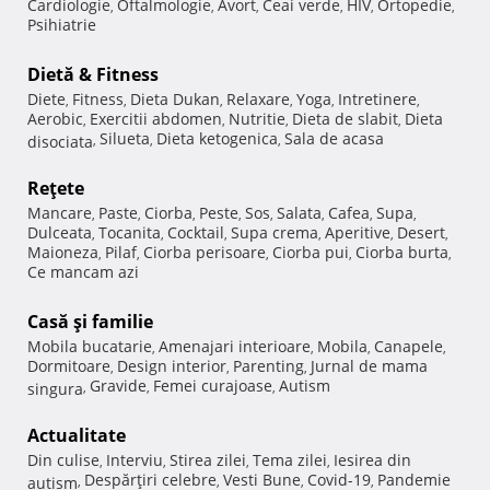
Cardiologie
Oftalmologie
Avort
Ceai verde
HIV
Ortopedie
,
,
,
,
,
,
Psihiatrie
Dietă & Fitness
Diete
Fitness
Dieta Dukan
Relaxare
Yoga
Intretinere
,
,
,
,
,
,
Aerobic
Exercitii abdomen
Nutritie
Dieta de slabit
Dieta
,
,
,
,
Silueta
Dieta ketogenica
Sala de acasa
disociata
,
,
,
Reţete
Mancare
Paste
Ciorba
Peste
Sos
Salata
Cafea
Supa
,
,
,
,
,
,
,
,
Dulceata
Tocanita
Cocktail
Supa crema
Aperitive
Desert
,
,
,
,
,
,
Maioneza
Pilaf
Ciorba perisoare
Ciorba pui
Ciorba burta
,
,
,
,
,
Ce mancam azi
Casă şi familie
Mobila bucatarie
Amenajari interioare
Mobila
Canapele
,
,
,
,
Dormitoare
Design interior
Parenting
Jurnal de mama
,
,
,
Gravide
Femei curajoase
Autism
singura
,
,
,
Actualitate
Din culise
Interviu
Stirea zilei
Tema zilei
Iesirea din
,
,
,
,
Despărţiri celebre
Vesti Bune
Covid-19
Pandemie
autism
,
,
,
,