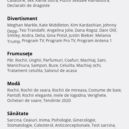
Casatorie
Sex
Kama Sutra
Pozitii sexuale Kamasutra
,
,
,
,
Declaratii de dragoste
Divertisment
Meghan Markle
Kate Middleton
Kim Kardashian
Johnny
,
,
,
Teo Trandafir
Angelina Jolie
Dana Rogoz
Dani Otil
Depp
,
,
,
,
,
Smiley
Andra
Delia
Gina Pistol
Justin Bieber
Melania
,
,
,
,
,
Program TV
Program Pro TV
Program Antena 1
Trump
,
,
,
Frumuseţe
Păr
Rochii
Unghii
Parfumuri
Coafuri
Machiaj
Sani
,
,
,
,
,
,
,
Manichiura
Sampon
Buze
Celulita
Machiaj ochi
,
,
,
,
,
Tratament celulita
Salonul de acasa
,
Modă
Rochii
Rochii de seara
Rochii de mireasa
Costume de baie
,
,
,
,
Pantofi
Rochii elegante
Inele de logodna
Verighete
,
,
,
,
Ochelari de soare
Tendinte 2020
,
Sănătate
Sarcina
Ceaiuri
Inima
Psihologie
Ginecologie
,
,
,
,
,
Stomatologie
Colesterol
Anticonceptionale
Test sarcina
,
,
,
,