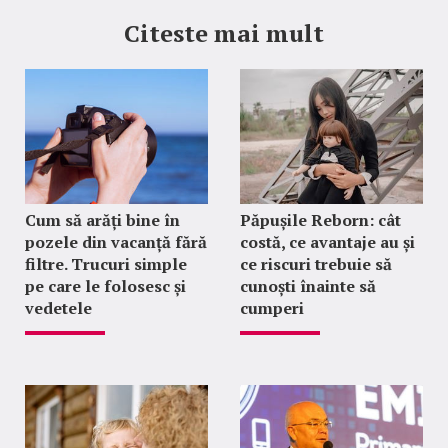
Citeste mai mult
Cum să arăți bine în
Păpușile Reborn: cât
pozele din vacanță fără
costă, ce avantaje au și
filtre. Trucuri simple
ce riscuri trebuie să
pe care le folosesc și
cunoști înainte să
vedetele
cumperi