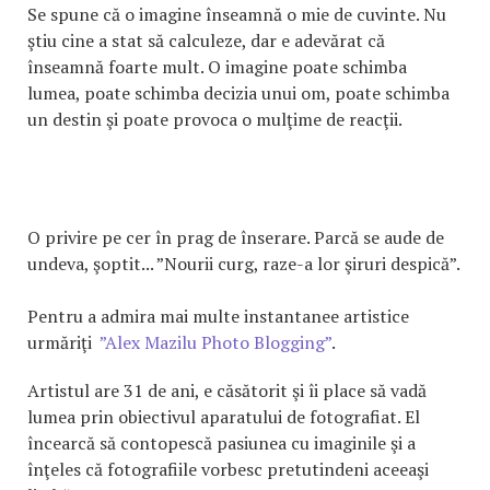
Se spune că o imagine înseamnă o mie de cuvinte. Nu
ştiu cine a stat să calculeze, dar e adevărat că
înseamnă foarte mult. O imagine poate schimba
lumea, poate schimba decizia unui om, poate schimba
un destin şi poate provoca o mulţime de reacţii.
O privire pe cer în prag de înserare. Parcă se aude de
undeva, şoptit... ”Nourii curg, raze-a lor şiruri despică”.
Pentru a admira mai multe instantanee artistice
urmăriţi
”Alex Mazilu Photo Blogging”
.
Artistul are 31 de ani, e căsătorit şi îi place să vadă
lumea prin obiectivul aparatului de fotografiat. El
încearcă să contopescă pasiunea cu imaginile şi a
înţeles că fotografiile vorbesc pretutindeni aceeaşi