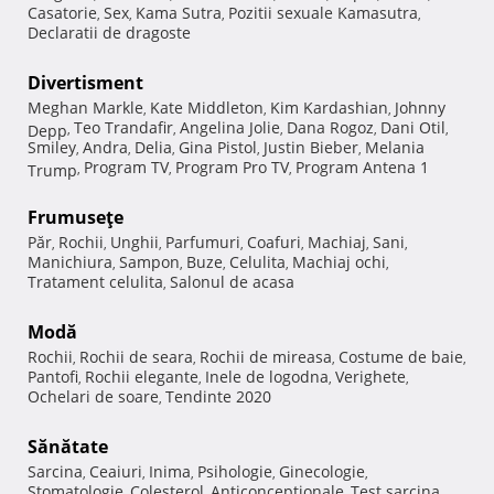
Casatorie
Sex
Kama Sutra
Pozitii sexuale Kamasutra
,
,
,
,
Declaratii de dragoste
Divertisment
Meghan Markle
Kate Middleton
Kim Kardashian
Johnny
,
,
,
Teo Trandafir
Angelina Jolie
Dana Rogoz
Dani Otil
Depp
,
,
,
,
,
Smiley
Andra
Delia
Gina Pistol
Justin Bieber
Melania
,
,
,
,
,
Program TV
Program Pro TV
Program Antena 1
Trump
,
,
,
Frumuseţe
Păr
Rochii
Unghii
Parfumuri
Coafuri
Machiaj
Sani
,
,
,
,
,
,
,
Manichiura
Sampon
Buze
Celulita
Machiaj ochi
,
,
,
,
,
Tratament celulita
Salonul de acasa
,
Modă
Rochii
Rochii de seara
Rochii de mireasa
Costume de baie
,
,
,
,
Pantofi
Rochii elegante
Inele de logodna
Verighete
,
,
,
,
Ochelari de soare
Tendinte 2020
,
Sănătate
Sarcina
Ceaiuri
Inima
Psihologie
Ginecologie
,
,
,
,
,
Stomatologie
Colesterol
Anticonceptionale
Test sarcina
,
,
,
,