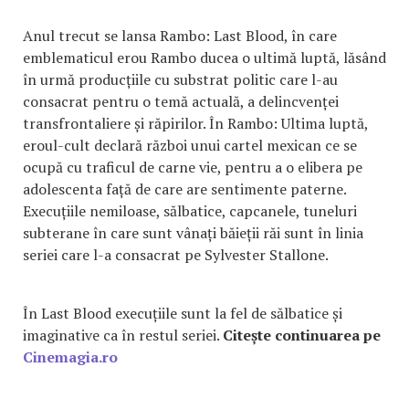
Anul trecut se lansa Rambo: Last Blood, în care
emblematicul erou Rambo ducea o ultimă luptă, lăsând
în urmă producțiile cu substrat politic care l-au
consacrat pentru o temă actuală, a delincvenței
transfrontaliere și răpirilor. În Rambo: Ultima luptă,
eroul-cult declară război unui cartel mexican ce se
ocupă cu traficul de carne vie, pentru a o elibera pe
adolescenta față de care are sentimente paterne.
Execuțiile nemiloase, sălbatice, capcanele, tuneluri
subterane în care sunt vânați băieții răi sunt în linia
seriei care l-a consacrat pe Sylvester Stallone.
În Last Blood execuțiile sunt la fel de sălbatice și
imaginative ca în restul seriei.
Citește continuarea pe
Cinemagia.ro