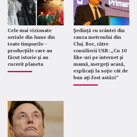
Cele mai vizionate
Ședință cu scântei din
seriale din lume din
cauza metroului din
toate timpurile –
Cluj. Boc, către
producțiile care au
consilierii USR: „Cu 10
făcut istorie și au
like-uri pe internet și
cucerit planeta
mamă, mergeți acasă,
explicați la soție cât de
bun ați fost astăzi”