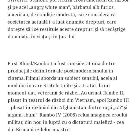
și pe acel „angry white man”, bărbatul alb furios
american, de condiție modestă, care considera că
societatea actuală i-a luat anumite drepturi, care
dorește să i se restituie aceste drepturi și să recâștige
dominația în viața și în țara lui.
First Blood/Rambo I a fost considerat una dintre
producțiile definitorii ale postmodernismului în
cinema. Filmul aborda un subiect sensibil, acela al
modului în care Statele Unite şi-a tratat, la un
moment dat, veteranii de război. Au urmat Rambo II,
plasat în teatrul de război din Vietnam, apoi Rambo III
- plasat în războiul din Afghanistan dintre ruşii „răi” şi
afganii „buni”. Rambo IV (2008) relua imaginea eroului
militar, din nou în luptă cu o dictatură malefică - cea
din Birmania zilelor noastre.