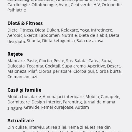
Cardiologie
Oftalmologie
Avort
Ceai verde
HIV
Ortopedie
,
,
,
,
,
,
Psihiatrie
Dietă & Fitness
Diete
Fitness
Dieta Dukan
Relaxare
Yoga
Intretinere
,
,
,
,
,
,
Aerobic
Exercitii abdomen
Nutritie
Dieta de slabit
Dieta
,
,
,
,
Silueta
Dieta ketogenica
Sala de acasa
disociata
,
,
,
Reţete
Mancare
Paste
Ciorba
Peste
Sos
Salata
Cafea
Supa
,
,
,
,
,
,
,
,
Dulceata
Tocanita
Cocktail
Supa crema
Aperitive
Desert
,
,
,
,
,
,
Maioneza
Pilaf
Ciorba perisoare
Ciorba pui
Ciorba burta
,
,
,
,
,
Ce mancam azi
Casă şi familie
Mobila bucatarie
Amenajari interioare
Mobila
Canapele
,
,
,
,
Dormitoare
Design interior
Parenting
Jurnal de mama
,
,
,
Gravide
Femei curajoase
Autism
singura
,
,
,
Actualitate
Din culise
Interviu
Stirea zilei
Tema zilei
Iesirea din
,
,
,
,