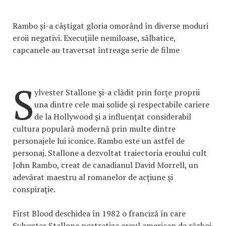
Rambo și-a câștigat gloria omorând în diverse moduri
eroii negativi. Execuțiile nemiloase, sălbatice,
capcanele au traversat întreaga serie de filme
S
ylvester Stallone şi-a clădit prin forţe proprii
una dintre cele mai solide şi respectabile cariere
de la Hollywood şi a influenţat considerabil
cultura populară modernă prin multe dintre
personajele lui iconice. Rambo este un astfel de
personaj. Stallone a dezvoltat traiectoria eroului cult
John Rambo, creat de canadianul David Morrell, un
adevărat maestru al romanelor de acţiune şi
conspiraţie.
First Blood deschidea în 1982 o franciză în care
Sylvester Stallone portretiza eroul american de război