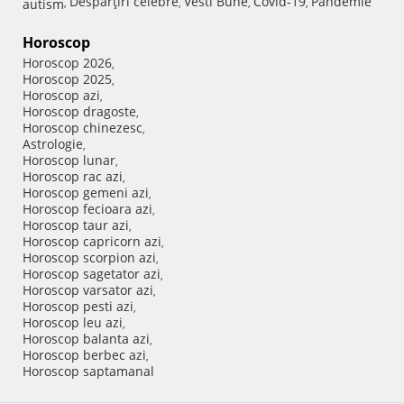
Despărţiri celebre
Vesti Bune
Covid-19
Pandemie
autism
,
,
,
,
Horoscop
Horoscop 2026
,
Horoscop 2025
,
Horoscop azi
,
Horoscop dragoste
,
Horoscop chinezesc
,
Astrologie
,
Horoscop lunar
,
Horoscop rac azi
,
Horoscop gemeni azi
,
Horoscop fecioara azi
,
Horoscop taur azi
,
Horoscop capricorn azi
,
Horoscop scorpion azi
,
Horoscop sagetator azi
,
Horoscop varsator azi
,
Horoscop pesti azi
,
Horoscop leu azi
,
Horoscop balanta azi
,
Horoscop berbec azi
,
Horoscop saptamanal