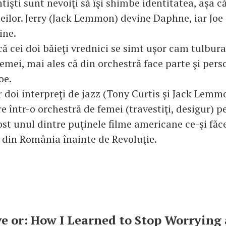
işti sunt nevoiţi să îşi shimbe identitatea, aşa că
eilor. Jerry (Jack Lemmon) devine Daphne, iar Joe
ine.
ă cei doi băieţi vrednici se simt uşor cam tulburaţ
emei, mai ales că din orchestră face parte şi pers
oe.
 doi interpreţi de jazz (Tony Curtis şi Jack Lemm
re într-o orchestră de femei (travestiţi, desigur) 
ost unul dintre puţinele filme americane ce-şi făc
 din România înainte de Revoluţie.
e or: How I Learned to Stop Worrying