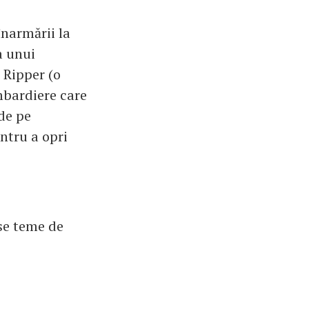
înarmării la
a unui
 Ripper (o
mbardiere care
de pe
entru a opri
ase teme de