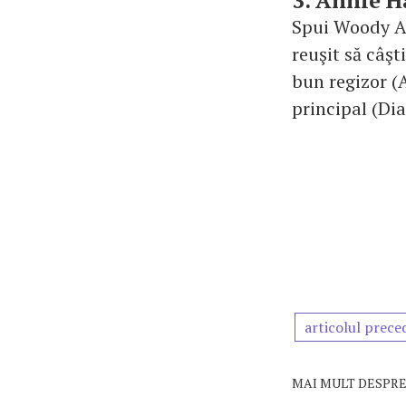
3. Annie H
Spui Woody All
reuşit să câşt
bun regizor (A
principal (Di
articolul prece
MAI MULT DESPRE