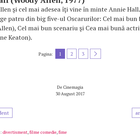
all (Woody Allen, 1977)
en şi cel mai adesea îţi vine în minte Annie Hall.
ige patru din big five-ul Oscarurilor: Cel mai bun 
llen), Cel mai bun scenariu şi Cea mai bună actriţ
ane Keaton).
1
2
3
Pagina:
De
Cinemagia
30 August 2017
dent
ar
:
divertisment
,
filme comedie
,
fime