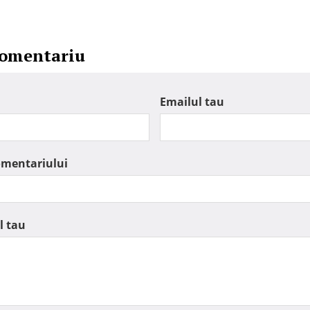
comentariu
Emailul tau
omentariului
l tau