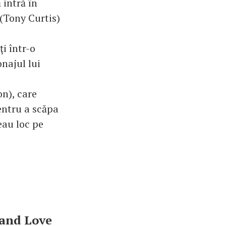
 intră în
 (Tony Curtis)
i într-o
onajul lui
on), care
pentru a scăpa
eau loc pe
 and Love