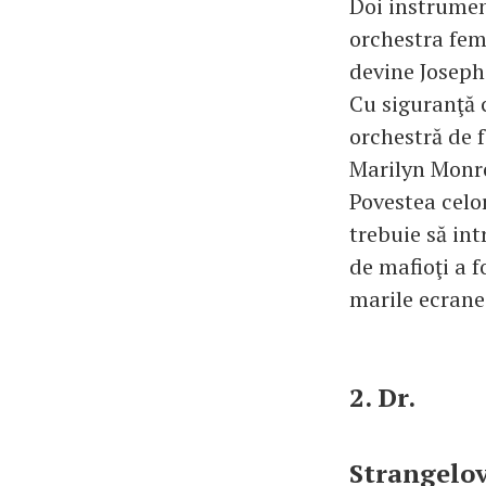
Doi instrument
orchestra fem
devine Joseph
Cu siguranţă c
orchestră de f
Marilyn Monr
Povestea celor
trebuie să int
de mafioţi a f
marile ecrane
2. Dr.
Strangelov