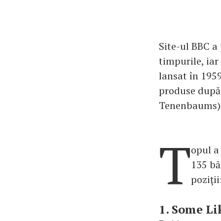
Site-ul BBC a
timpurile, iar
lansat în 1959
produse după 
Tenenbaums)
T
opul a 
135 bă
poziţii
1. Some Lik