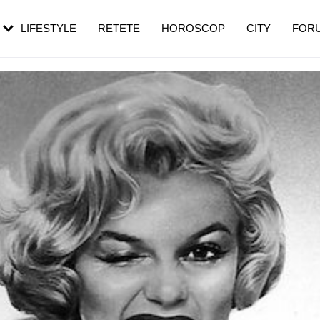
rezești mai des
Cât durează, cum te pregătești și cât
i în vârstă
de dureroasă este investigația
LIFESTYLE
RETETE
HOROSCOP
CITY
FOR