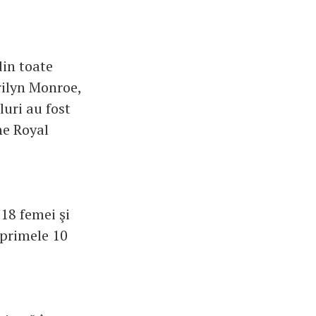
din toate
arilyn Monroe,
luri au fost
he Royal
118 femei şi
 primele 10