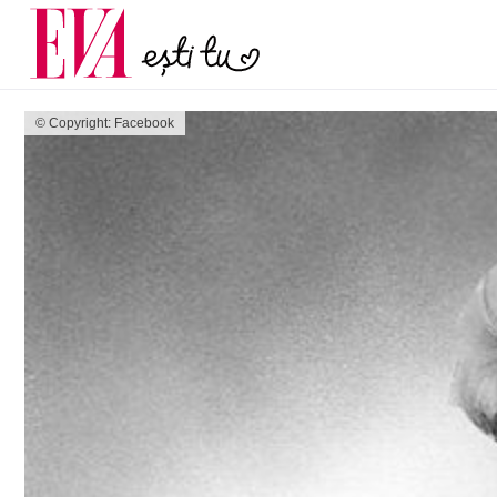
și 60 de ani. De ce te t
Carieră
pe măsură ce înaintez
Actualitate
© Copyright: Facebook