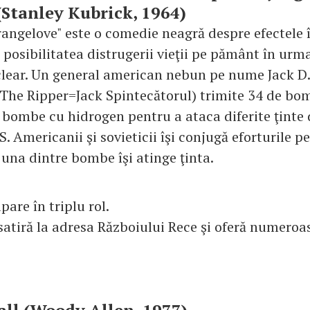
Stanley Kubrick, 1964)
trangelove" este o comedie neagră despre efectele 
i posibilitatea distrugerii vieţii pe pământ în urm
lear. Un general american nebun pe nume Jack D.
k The Ripper=Jack Spintecătorul) trimite 34 de bo
 bombe cu hidrogen pentru a ataca diferite ţinte 
S. Americanii şi sovieticii îşi conjugă eforturile p
 una dintre bombe îşi atinge ţinta.
pare în triplu rol.
 satiră la adresa Războiului Rece şi oferă numero