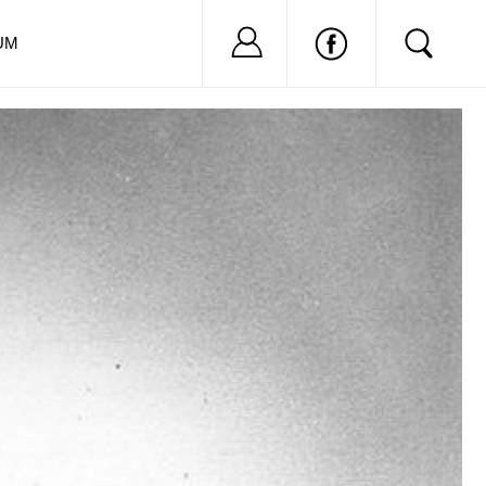
Nu ai cont?
Inregistreaza-
UM