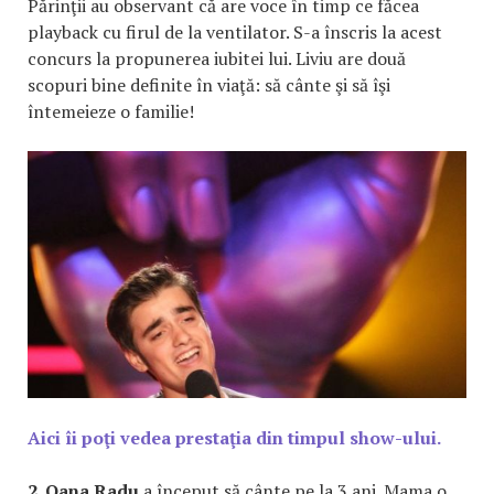
Părinţii au observant că are voce în timp ce făcea
playback cu firul de la ventilator. S-a înscris la acest
concurs la propunerea iubitei lui. Liviu are două
scopuri bine definite în viaţă: să cânte şi să îşi
întemeieze o familie!
Aici îi poţi vedea prestaţia din timpul show-ului.
2. Oana Radu
a început să cânte pe la 3 ani. Mama o