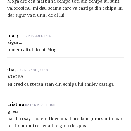
Moga are cea mai buna echipa toti din echipa lui sunt
valorosi nu-mi dau seama care va castiga din echipa lui
dar sigur va fi unul de al lui
mary
pe 17 Nov 2011, 12:22
sigur...
nimeni altul decat Moga
ilia
pe 17 Nov 2011, 12:10
VOCEA
eu cred ca stefan stan din echipa lui smiley castiga
cristina
pe 17 Nov 2011, 10:10
greu
hard to say...nu cred k echipa Loredanei,unii sunt chiar
praf,dar dintre ceilalti e greu de spus