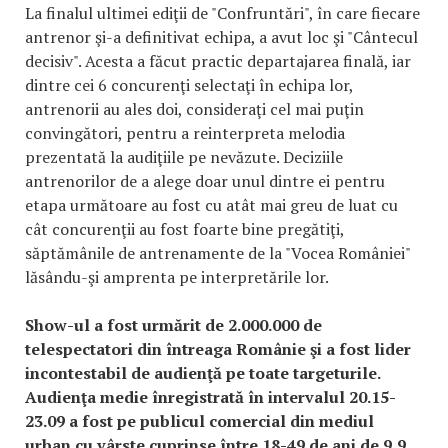
La finalul ultimei ediţii de "Confruntări", în care fiecare
antrenor şi-a definitivat echipa, a avut loc şi "Cântecul
decisiv". Acesta a făcut practic departajarea finală, iar
dintre cei 6 concurenţi selectaţi în echipa lor,
antrenorii au ales doi, consideraţi cel mai puţin
convingători, pentru a reinterpreta melodia
prezentată la audiţiile pe nevăzute. Deciziile
antrenorilor de a alege doar unul dintre ei pentru
etapa următoare au fost cu atât mai greu de luat cu
cât concurenţii au fost foarte bine pregătiţi,
săptămânile de antrenamente de la "Vocea României"
lăsându-şi amprenta pe interpretările lor.
Show-ul a fost urmărit de 2.000.000 de
telespectatori din întreaga Românie şi a fost lider
incontestabil de audienţă pe toate targeturile.
Audienţa medie înregistrată în intervalul 20.15-
23.09 a fost pe publicul comercial din mediul
urban cu vârste cuprinse între 18-49 de ani de 9,9