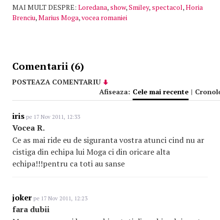
MAI MULT DESPRE:
Loredana
,
show
,
Smiley
,
spectacol
,
Horia
Brenciu
,
Marius Moga
,
vocea romaniei
Comentarii (6)
POSTEAZA COMENTARIU
Afiseaza:
Cele mai recente
|
Cronol
iris
pe 17 Nov 2011, 12:33
Vocea R.
Ce as mai ride eu de siguranta vostra atunci cind nu ar
cistiga din echipa lui Moga ci din oricare alta
echipa!!!pentru ca toti au sanse
joker
pe 17 Nov 2011, 12:23
fara dubii