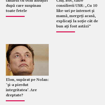
tânărul cu ochi albaștri
Cluj. Boc, către
după care suspinau
consilierii USR: „Cu 10
toate fetele
like-uri pe internet și
mamă, mergeți acasă,
explicați la soție cât de
bun ați fost astăzi”
Elon, supărat pe Nolan:
"şi-a pierdut
integritatea". Are
dreptate?