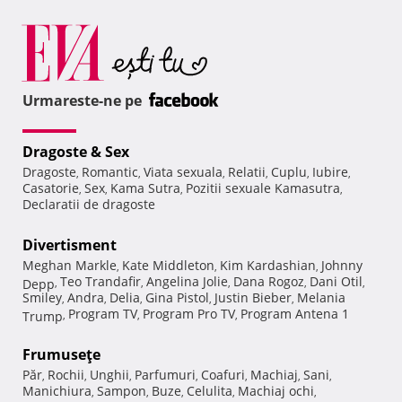
Urmareste-ne pe
Dragoste & Sex
Dragoste
Romantic
Viata sexuala
Relatii
Cuplu
Iubire
,
,
,
,
,
,
Casatorie
Sex
Kama Sutra
Pozitii sexuale Kamasutra
,
,
,
,
Declaratii de dragoste
Divertisment
Meghan Markle
Kate Middleton
Kim Kardashian
Johnny
,
,
,
Teo Trandafir
Angelina Jolie
Dana Rogoz
Dani Otil
Depp
,
,
,
,
,
Smiley
Andra
Delia
Gina Pistol
Justin Bieber
Melania
,
,
,
,
,
Program TV
Program Pro TV
Program Antena 1
Trump
,
,
,
Frumuseţe
Păr
Rochii
Unghii
Parfumuri
Coafuri
Machiaj
Sani
,
,
,
,
,
,
,
Manichiura
Sampon
Buze
Celulita
Machiaj ochi
,
,
,
,
,