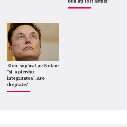
bun ați fost astăzi”
Elon, supărat pe Nolan:
"şi-a pierdut
integritatea". Are
dreptate?