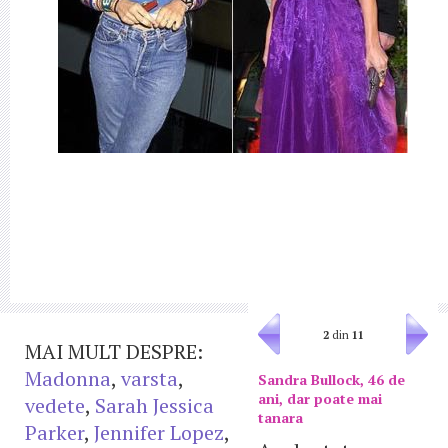
2
din
11
MAI MULT DESPRE:
Madonna
,
varsta
,
Sandra Bullock, 46 de
ani, dar poate mai
vedete
,
Sarah Jessica
tanara
Parker
,
Jennifer Lopez
,