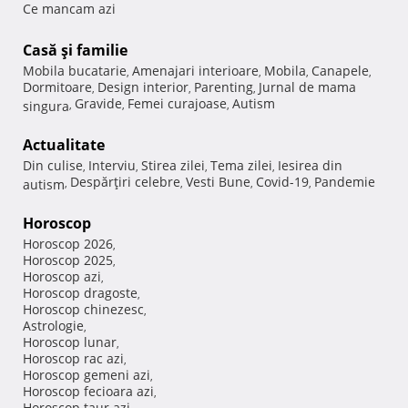
Ce mancam azi
Casă şi familie
Mobila bucatarie
Amenajari interioare
Mobila
Canapele
,
,
,
,
Dormitoare
Design interior
Parenting
Jurnal de mama
,
,
,
Gravide
Femei curajoase
Autism
singura
,
,
,
Actualitate
Din culise
Interviu
Stirea zilei
Tema zilei
Iesirea din
,
,
,
,
Despărţiri celebre
Vesti Bune
Covid-19
Pandemie
autism
,
,
,
,
Horoscop
Horoscop 2026
,
Horoscop 2025
,
Horoscop azi
,
Horoscop dragoste
,
Horoscop chinezesc
,
Astrologie
,
Horoscop lunar
,
Horoscop rac azi
,
Horoscop gemeni azi
,
Horoscop fecioara azi
,
Horoscop taur azi