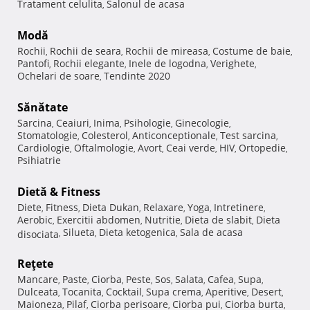
Tratament celulita
Salonul de acasa
,
Modă
Rochii
Rochii de seara
Rochii de mireasa
Costume de baie
,
,
,
,
Pantofi
Rochii elegante
Inele de logodna
Verighete
,
,
,
,
Ochelari de soare
Tendinte 2020
,
Sănătate
Sarcina
Ceaiuri
Inima
Psihologie
Ginecologie
,
,
,
,
,
Stomatologie
Colesterol
Anticonceptionale
Test sarcina
,
,
,
,
Cardiologie
Oftalmologie
Avort
Ceai verde
HIV
Ortopedie
,
,
,
,
,
,
Psihiatrie
Dietă & Fitness
Diete
Fitness
Dieta Dukan
Relaxare
Yoga
Intretinere
,
,
,
,
,
,
Aerobic
Exercitii abdomen
Nutritie
Dieta de slabit
Dieta
,
,
,
,
Silueta
Dieta ketogenica
Sala de acasa
disociata
,
,
,
Reţete
Mancare
Paste
Ciorba
Peste
Sos
Salata
Cafea
Supa
,
,
,
,
,
,
,
,
Dulceata
Tocanita
Cocktail
Supa crema
Aperitive
Desert
,
,
,
,
,
,
Maioneza
Pilaf
Ciorba perisoare
Ciorba pui
Ciorba burta
,
,
,
,
,