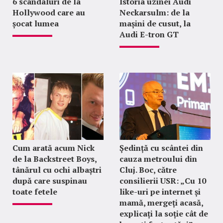
6 scandaluri de la
Istoria uzinei Audi
Hollywood care au
Neckarsulm: de la
șocat lumea
mașini de cusut, la
Audi E-tron GT
Cum arată acum Nick
Ședință cu scântei din
de la Backstreet Boys,
cauza metroului din
tânărul cu ochi albaștri
Cluj. Boc, către
după care suspinau
consilierii USR: „Cu 10
toate fetele
like-uri pe internet și
mamă, mergeți acasă,
explicați la soție cât de