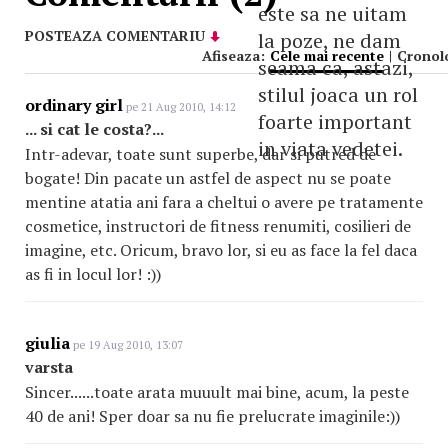
este sa ne uitam
POSTEAZA COMENTARIU
la poze, ne dam
Afiseaza:
Cele mai recente
|
Cronol
seama ca, astazi,
stilul joaca un rol
ordinary girl
pe 21 Aug 2010, 14:12
foarte important
... si cat le costa?...
in viata vedetei.
Intr-adevar, toate sunt superbe, dar si putred de
bogate! Din pacate un astfel de aspect nu se poate
mentine atatia ani fara a cheltui o avere pe tratamente
cosmetice, instructori de fitness renumiti, cosilieri de
imagine, etc. Oricum, bravo lor, si eu as face la fel daca
as fi in locul lor! :))
giulia
pe 19 Aug 2010, 13:07
varsta
Sincer......toate arata muuult mai bine, acum, la peste
40 de ani! Sper doar sa nu fie prelucrate imaginile:))