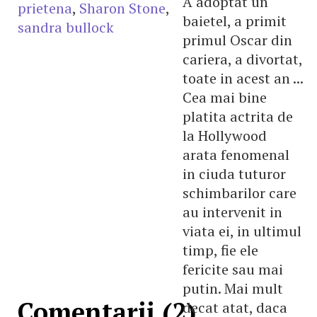
A adoptat un
prietena
,
Sharon Stone
,
baietel, a primit
sandra bullock
primul Oscar din
cariera, a divortat,
toate in acest an ...
Cea mai bine
platita actrita de
la Hollywood
arata fenomenal
in ciuda tuturor
schimbarilor care
au intervenit in
viata ei, in ultimul
timp, fie ele
fericite sau mai
putin. Mai mult
Comentarii (2)
decat atat, daca