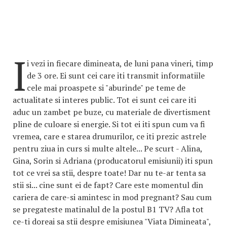
I
i vezi in fiecare dimineata, de luni pana vineri, timp
de 3 ore. Ei sunt cei care iti transmit informatiile
cele mai proaspete si "aburinde" pe teme de
actualitate si interes public. Tot ei sunt cei care iti
aduc un zambet pe buze, cu materiale de divertisment
pline de culoare si energie. Si tot ei iti spun cum va fi
vremea, care e starea drumurilor, ce iti prezic astrele
pentru ziua in curs si multe altele... Pe scurt - Alina,
Gina, Sorin si Adriana (producatorul emisiunii) iti spun
tot ce vrei sa stii, despre toate! Dar nu te-ar tenta sa
stii si... cine sunt ei de fapt? Care este momentul din
cariera de care-si amintesc in mod pregnant? Sau cum
se pregateste matinalul de la postul B1 TV? Afla tot
ce-ti doreai sa stii despre emisiunea "Viata Dimineata",