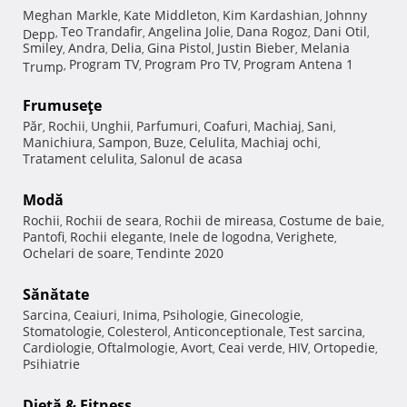
Meghan Markle
Kate Middleton
Kim Kardashian
Johnny
,
,
,
Teo Trandafir
Angelina Jolie
Dana Rogoz
Dani Otil
Depp
,
,
,
,
,
Smiley
Andra
Delia
Gina Pistol
Justin Bieber
Melania
,
,
,
,
,
Program TV
Program Pro TV
Program Antena 1
Trump
,
,
,
Frumuseţe
Păr
Rochii
Unghii
Parfumuri
Coafuri
Machiaj
Sani
,
,
,
,
,
,
,
Manichiura
Sampon
Buze
Celulita
Machiaj ochi
,
,
,
,
,
Tratament celulita
Salonul de acasa
,
Modă
Rochii
Rochii de seara
Rochii de mireasa
Costume de baie
,
,
,
,
Pantofi
Rochii elegante
Inele de logodna
Verighete
,
,
,
,
Ochelari de soare
Tendinte 2020
,
Sănătate
Sarcina
Ceaiuri
Inima
Psihologie
Ginecologie
,
,
,
,
,
Stomatologie
Colesterol
Anticonceptionale
Test sarcina
,
,
,
,
Cardiologie
Oftalmologie
Avort
Ceai verde
HIV
Ortopedie
,
,
,
,
,
,
Psihiatrie
Dietă & Fitness