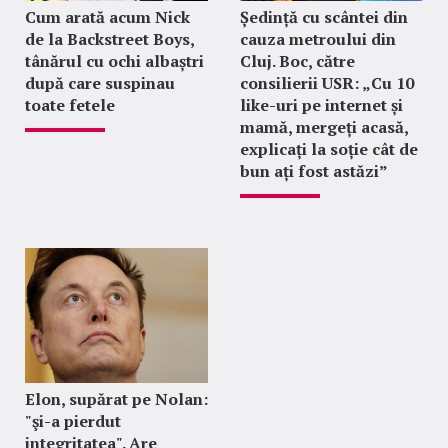
Cum arată acum Nick
Ședință cu scântei din
de la Backstreet Boys,
cauza metroului din
tânărul cu ochi albaștri
Cluj. Boc, către
după care suspinau
consilierii USR: „Cu 10
toate fetele
like-uri pe internet și
mamă, mergeți acasă,
explicați la soție cât de
bun ați fost astăzi”
Elon, supărat pe Nolan:
"şi-a pierdut
integritatea". Are