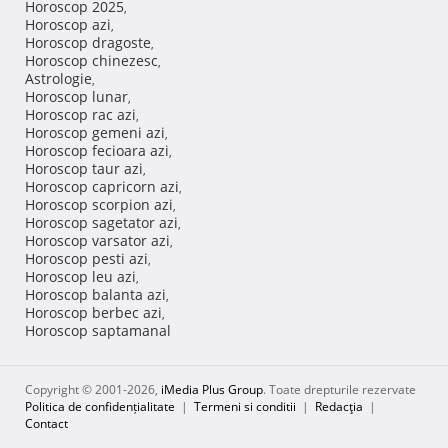
Horoscop 2025
,
Horoscop azi
,
Horoscop dragoste
,
Horoscop chinezesc
,
Astrologie
,
Horoscop lunar
,
Horoscop rac azi
,
Horoscop gemeni azi
,
Horoscop fecioara azi
,
Horoscop taur azi
,
Horoscop capricorn azi
,
Horoscop scorpion azi
,
Horoscop sagetator azi
,
Horoscop varsator azi
,
Horoscop pesti azi
,
Horoscop leu azi
,
Horoscop balanta azi
,
Horoscop berbec azi
,
Horoscop saptamanal
Copyright © 2001-2026,
iMedia Plus Group
. Toate drepturile rezervate
Politica de confidențialitate
|
Termeni si conditii
|
Redacţia
|
Contact