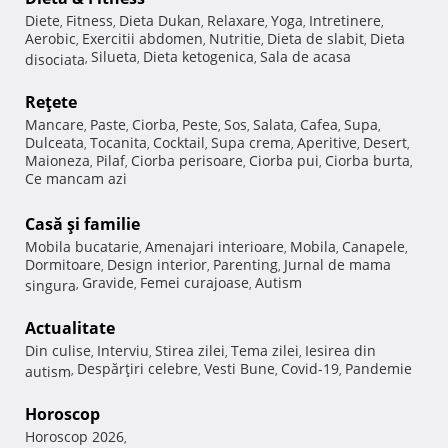
Diete
Fitness
Dieta Dukan
Relaxare
Yoga
Intretinere
,
,
,
,
,
,
Aerobic
Exercitii abdomen
Nutritie
Dieta de slabit
Dieta
,
,
,
,
Silueta
Dieta ketogenica
Sala de acasa
disociata
,
,
,
Reţete
Mancare
Paste
Ciorba
Peste
Sos
Salata
Cafea
Supa
,
,
,
,
,
,
,
,
Dulceata
Tocanita
Cocktail
Supa crema
Aperitive
Desert
,
,
,
,
,
,
Maioneza
Pilaf
Ciorba perisoare
Ciorba pui
Ciorba burta
,
,
,
,
,
Ce mancam azi
Casă şi familie
Mobila bucatarie
Amenajari interioare
Mobila
Canapele
,
,
,
,
Dormitoare
Design interior
Parenting
Jurnal de mama
,
,
,
Gravide
Femei curajoase
Autism
singura
,
,
,
Actualitate
Din culise
Interviu
Stirea zilei
Tema zilei
Iesirea din
,
,
,
,
Despărţiri celebre
Vesti Bune
Covid-19
Pandemie
autism
,
,
,
,
Horoscop
Horoscop 2026
,