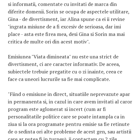
si informatii, comentate cu invitati de marca din
diferite domenii. Sorin se ocupa de aspectele utilitare,
Gina - de divertisment, iar Alina spune ca ei ii revine
"ingrata misiune de a fi excesiv de serioasa, dar imi
place - asta este firea mea, desi Gina si Sorin ma mai
critica de multe ori din acest motiv".
Emisiunea "Viata dimineata" nu este una strict de
divertisment, ci are caracter informativ. De aceea,
subiectele trebuie pregatite cu o zi inainte, ceea ce
face ca uneori lucrurile sa fie mai complicate.
"Fiind o emisiune in direct, situatiile neprevazute apar
in permanenta si, in cazul in care avem invitati al caror
program este aglomerat si incert (cum ar fi
personalitatile politice care se poate intampla ca in
ziua si la ora programate pentru emisie sa fie retinute
de o sedinta ori alte probleme de acest gen, sau artistii
care ar putea fi in turneu), ii contactam cu 2 zile