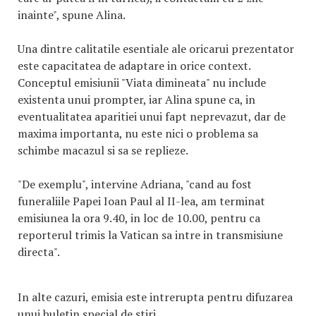
inainte", spune Alina.
Una dintre calitatile esentiale ale oricarui prezentator
este capacitatea de adaptare in orice context.
Conceptul emisiunii "Viata dimineata" nu include
existenta unui prompter, iar Alina spune ca, in
eventualitatea aparitiei unui fapt neprevazut, dar de
maxima importanta, nu este nici o problema sa
schimbe macazul si sa se replieze.
"De exemplu", intervine Adriana, "cand au fost
funeraliile Papei Ioan Paul al II-lea, am terminat
emisiunea la ora 9.40, in loc de 10.00, pentru ca
reporterul trimis la Vatican sa intre in transmisiune
directa".
In alte cazuri, emisia este intrerupta pentru difuzarea
unui buletin special de stiri.