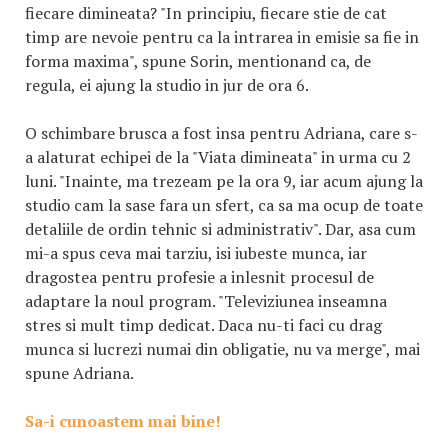
fiecare dimineata? "In principiu, fiecare stie de cat
timp are nevoie pentru ca la intrarea in emisie sa fie in
forma maxima", spune Sorin, mentionand ca, de
regula, ei ajung la studio in jur de ora 6.
O schimbare brusca a fost insa pentru Adriana, care s-
a alaturat echipei de la "Viata dimineata" in urma cu 2
luni. "Inainte, ma trezeam pe la ora 9, iar acum ajung la
studio cam la sase fara un sfert, ca sa ma ocup de toate
detaliile de ordin tehnic si administrativ". Dar, asa cum
mi-a spus ceva mai tarziu, isi iubeste munca, iar
dragostea pentru profesie a inlesnit procesul de
adaptare la noul program. "Televiziunea inseamna
stres si mult timp dedicat. Daca nu-ti faci cu drag
munca si lucrezi numai din obligatie, nu va merge", mai
spune Adriana.
Sa-i cunoastem mai bine!