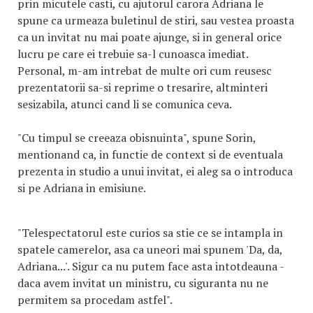
prin micutele casti, cu ajutorul carora Adriana le
spune ca urmeaza buletinul de stiri, sau vestea proasta
ca un invitat nu mai poate ajunge, si in general orice
lucru pe care ei trebuie sa-l cunoasca imediat.
Personal, m-am intrebat de multe ori cum reusesc
prezentatorii sa-si reprime o tresarire, altminteri
sesizabila, atunci cand li se comunica ceva.
"Cu timpul se creeaza obisnuinta", spune Sorin,
mentionand ca, in functie de context si de eventuala
prezenta in studio a unui invitat, ei aleg sa o introduca
si pe Adriana in emisiune.
"Telespectatorul este curios sa stie ce se intampla in
spatele camerelor, asa ca uneori mai spunem 'Da, da,
Adriana...'. Sigur ca nu putem face asta intotdeauna -
daca avem invitat un ministru, cu siguranta nu ne
permitem sa procedam astfel".