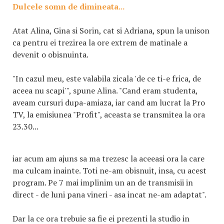
Dulcele somn de dimineata...
Atat Alina, Gina si Sorin, cat si Adriana, spun la unison
ca pentru ei trezirea la ore extrem de matinale a
devenit o obisnuinta.
"In cazul meu, este valabila zicala 'de ce ti-e frica, de
aceea nu scapi'", spune Alina. "Cand eram studenta,
aveam cursuri dupa-amiaza, iar cand am lucrat la Pro
TV, la emisiunea "Profit", aceasta se transmitea la ora
23.30...
iar acum am ajuns sa ma trezesc la aceeasi ora la care
ma culcam inainte. Toti ne-am obisnuit, insa, cu acest
program. Pe 7 mai implinim un an de transmisii in
direct - de luni pana vineri - asa incat ne-am adaptat".
Dar la ce ora trebuie sa fie ei prezenti la studio in