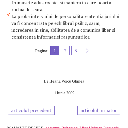
frumusete adus rochiei si maniera in care poarta
rochia de seara.
La proba interviului de personalitate atentia juriului
va fi concentrata pe echilibrul psihic, sarm,
increderea in sine, abilitatea de a comunica liber si
consistenta informatiei raspunsurilor.
1
2
3
Pagina:
De
Ileana Voicu Ghinea
1 Iunie 2009
articolul precedent
articolul urmator
MAI MULT DESPRE:
concurs
,
Bahamas
,
Miss Univers Romania
,