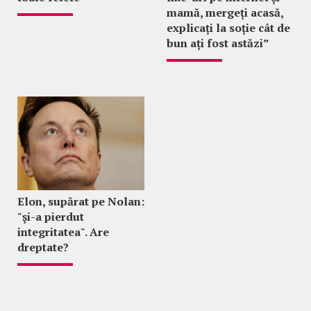
mamă, mergeți acasă,
explicați la soție cât de
bun ați fost astăzi”
Elon, supărat pe Nolan:
"şi-a pierdut
integritatea". Are
dreptate?