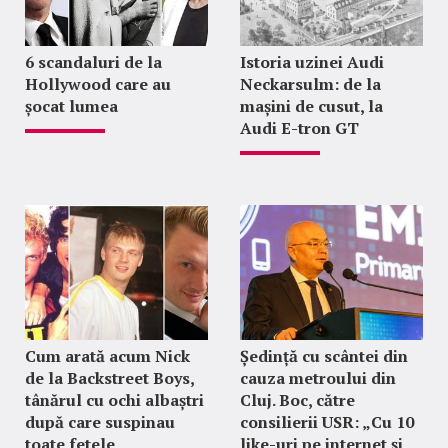
6 scandaluri de la
Istoria uzinei Audi
Hollywood care au
Neckarsulm: de la
șocat lumea
mașini de cusut, la
Audi E-tron GT
Cum arată acum Nick
Ședință cu scântei din
de la Backstreet Boys,
cauza metroului din
tânărul cu ochi albaștri
Cluj. Boc, către
după care suspinau
consilierii USR: „Cu 10
toate fetele
like-uri pe internet și