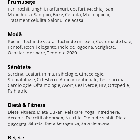
Frumuseţe
Păr
Rochii
Unghii
Parfumuri
Coafuri
Machiaj
Sani
,
,
,
,
,
,
,
Manichiura
Sampon
Buze
Celulita
Machiaj ochi
,
,
,
,
,
Tratament celulita
Salonul de acasa
,
Modă
Rochii
Rochii de seara
Rochii de mireasa
Costume de baie
,
,
,
,
Pantofi
Rochii elegante
Inele de logodna
Verighete
,
,
,
,
Ochelari de soare
Tendinte 2020
,
Sănătate
Sarcina
Ceaiuri
Inima
Psihologie
Ginecologie
,
,
,
,
,
Stomatologie
Colesterol
Anticonceptionale
Test sarcina
,
,
,
,
Cardiologie
Oftalmologie
Avort
Ceai verde
HIV
Ortopedie
,
,
,
,
,
,
Psihiatrie
Dietă & Fitness
Diete
Fitness
Dieta Dukan
Relaxare
Yoga
Intretinere
,
,
,
,
,
,
Aerobic
Exercitii abdomen
Nutritie
Dieta de slabit
Dieta
,
,
,
,
Silueta
Dieta ketogenica
Sala de acasa
disociata
,
,
,
Reţete