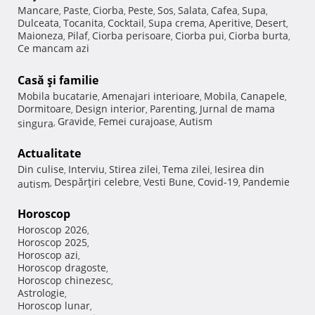
Mancare
Paste
Ciorba
Peste
Sos
Salata
Cafea
Supa
,
,
,
,
,
,
,
,
Dulceata
Tocanita
Cocktail
Supa crema
Aperitive
Desert
,
,
,
,
,
,
Maioneza
Pilaf
Ciorba perisoare
Ciorba pui
Ciorba burta
,
,
,
,
,
Ce mancam azi
Casă şi familie
Mobila bucatarie
Amenajari interioare
Mobila
Canapele
,
,
,
,
Dormitoare
Design interior
Parenting
Jurnal de mama
,
,
,
Gravide
Femei curajoase
Autism
singura
,
,
,
Actualitate
Din culise
Interviu
Stirea zilei
Tema zilei
Iesirea din
,
,
,
,
Despărţiri celebre
Vesti Bune
Covid-19
Pandemie
autism
,
,
,
,
Horoscop
Horoscop 2026
,
Horoscop 2025
,
Horoscop azi
,
Horoscop dragoste
,
Horoscop chinezesc
,
Astrologie
,
Horoscop lunar
,