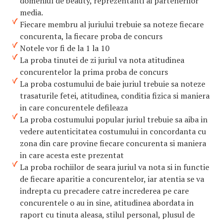
domeniul de beauty, reprezentanti ai partenerilor
media.
Fiecare membru al juriului trebuie sa noteze fiecare
concurenta, la fiecare proba de concurs
Notele vor fi de la 1 la 10
La proba tinutei de zi juriul va nota atitudinea
concurentelor la prima proba de concurs
La proba costumului de baie juriul trebuie sa noteze
trasaturile fetei, atitudinea, conditia fizica si maniera
in care concurentele defileaza
La proba costumului popular juriul trebuie sa aiba in
vedere autenticitatea costumului in concordanta cu
zona din care provine fiecare concurenta si maniera
in care acesta este prezentat
La proba rochiilor de seara juriul va nota si in functie
de fiecare aparitie a concurentelor, iar atentia se va
indrepta cu precadere catre increderea pe care
concurentele o au in sine, atitudinea abordata in
raport cu tinuta aleasa, stilul personal, plusul de