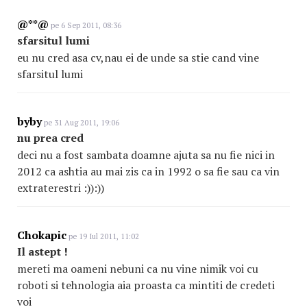
@**@
pe 6 Sep 2011, 08:36
sfarsitul lumi
eu nu cred asa cv,nau ei de unde sa stie cand vine
sfarsitul lumi
byby
pe 31 Aug 2011, 19:06
nu prea cred
deci nu a fost sambata doamne ajuta sa nu fie nici in
2012 ca ashtia au mai zis ca in 1992 o sa fie sau ca vin
extraterestri :)):))
Chokapic
pe 19 Iul 2011, 11:02
Il astept !
mereti ma oameni nebuni ca nu vine nimik voi cu
roboti si tehnologia aia proasta ca mintiti de credeti
voi