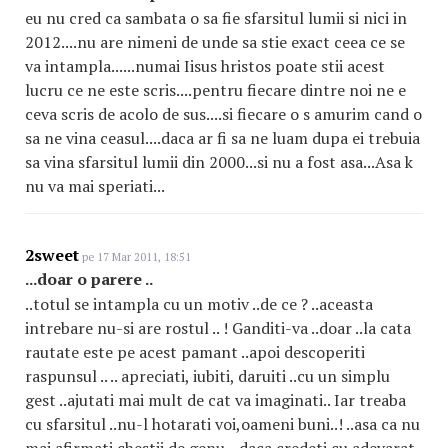
eu nu cred ca sambata o sa fie sfarsitul lumii si nici in
2012....nu are nimeni de unde sa stie exact ceea ce se
va intampla......numai Iisus hristos poate stii acest
lucru ce ne este scris....pentru fiecare dintre noi ne e
ceva scris de acolo de sus....si fiecare o s amurim cand o
sa ne vina ceasul....daca ar fi sa ne luam dupa ei trebuia
sa vina sfarsitul lumii din 2000...si nu a fost asa...Asa k
nu va mai speriati...
2sweet
pe 17 Mar 2011, 18:51
...doar o parere ..
..totul se intampla cu un motiv ..de ce ? ..aceasta
intrebare nu-si are rostul .. ! Ganditi-va ..doar ..la cata
rautate este pe acest pamant ..apoi descoperiti
raspunsul .. .. apreciati, iubiti, daruiti ..cu un simplu
gest ..ajutati mai mult de cat va imaginati.. Iar treaba
cu sfarsitul ..nu-l hotarati voi,oameni buni..! ..asa ca nu
mai afirmati chestii de genu .. daca credeti cu adevarat