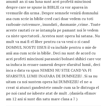
anumit an zi sau luna sunt acei profetii mincinosi
despre care se spune in BIBLIE ca vor aparea in
vremurile din urma . Despre semnele venirii domnului
asa cum scrie in biblie cred caci doar vedem cu toti
razboaie cutremure , inundati , dusmanie ,crime . Toate
aceste rautati ce se intampla pe pamant noi le vedem
ca niste spectatorii . Acestea sunt opera lui satana . Nu
mult va mai fi el liber pentru ca va veni o zi cand
DOMNUL NOSTU IISUS il va inchide pentru o mie de
anii asa cum scrie in biblie . Deci nu sunt de acord cu
acei profeti mincinosi paranoici bolnavi shihici care vor
sa induca in eroare oamenii despre sfarsitul lumii , deci
inca o data va spun NIMENI NU STIE CAND VA FI
SFARSITUL LUMII INAFARA DE DUMNEZEU . Si sa nu
uitam ca noi suntem opera lui DUMNEZEU el ne-a
creat si atunci gandestete omule cum sa le distruga el
pe noi cand ne iubeste atat de mult . (daniela efimov
am 12 ani si sunt din satu mare clasa a 7 )