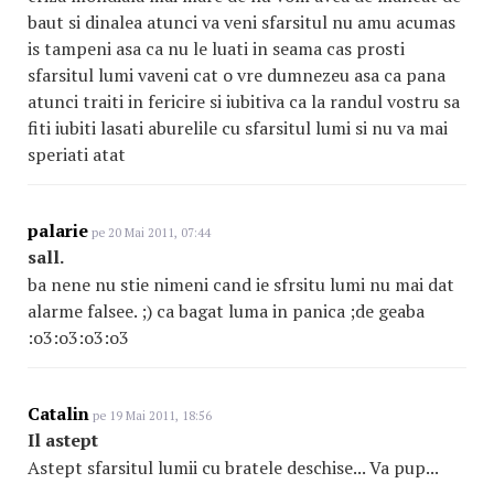
baut si dinalea atunci va veni sfarsitul nu amu acumas
is tampeni asa ca nu le luati in seama cas prosti
sfarsitul lumi vaveni cat o vre dumnezeu asa ca pana
atunci traiti in fericire si iubitiva ca la randul vostru sa
fiti iubiti lasati aburelile cu sfarsitul lumi si nu va mai
speriati atat
palarie
pe 20 Mai 2011, 07:44
sall.
ba nene nu stie nimeni cand ie sfrsitu lumi nu mai dat
alarme falsee. ;) ca bagat luma in panica ;de geaba
:o3:o3:o3:o3
Catalin
pe 19 Mai 2011, 18:56
Il astept
Astept sfarsitul lumii cu bratele deschise... Va pup...