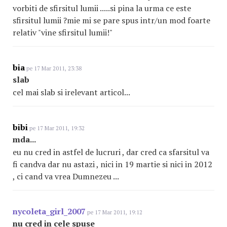
vorbiti de sfirsitul lumii .....si pina la urma ce este
sfirsitul lumii ?mie mi se pare spus intr/un mod foarte
relativ "vine sfirsitul lumii!"
bia
pe 17 Mar 2011, 23:38
slab
cel mai slab si irelevant articol...
bibi
pe 17 Mar 2011, 19:32
mda...
eu nu cred in astfel de lucruri , dar cred ca sfarsitul va
fi candva dar nu astazi , nici in 19 martie si nici in 2012
, ci cand va vrea Dumnezeu ...
nycoleta_girl_2007
pe 17 Mar 2011, 19:12
nu cred in cele spuse