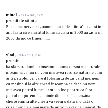
minel
pe 27 Iun 2011, 15:20
prostii de stiinta
Ba da ma inerveaza „oamenii astia de stiinta”au zis si in
anul asta ca e sfarsitul lumii au zis si in 2000 au zis si in
2005 da nic ce fraieri........
vlad
pe 20 Mai 2011, 15:06
prostie
ba sfarsitul lumi nu inseamna numa dezastre naturale
inseamna ca noi nu vom mai avea resurse naturale cum
ar fi petrolul cel care il folosim zi de zis cand mergem
cu masina si la alte chesti inseamna ca daca nu vom
mai avea petrol lumea ar sta in loc pentru ca fara
petrol nu putem face nimic din el se fac benzina
cherosenul si alte chesti va veeni o data si o data o
criza mondiala mai mare de nu vom avea de mancat de