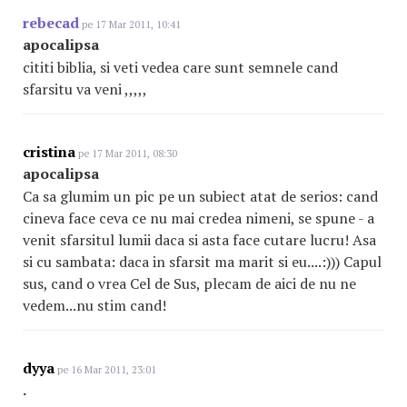
rebecad
pe 17 Mar 2011, 10:41
apocalipsa
cititi biblia, si veti vedea care sunt semnele cand
sfarsitu va veni ,,,,,
cristina
pe 17 Mar 2011, 08:30
apocalipsa
Ca sa glumim un pic pe un subiect atat de serios: cand
cineva face ceva ce nu mai credea nimeni, se spune - a
venit sfarsitul lumii daca si asta face cutare lucru! Asa
si cu sambata: daca in sfarsit ma marit si eu....:))) Capul
sus, cand o vrea Cel de Sus, plecam de aici de nu ne
vedem...nu stim cand!
dyya
pe 16 Mar 2011, 23:01
.