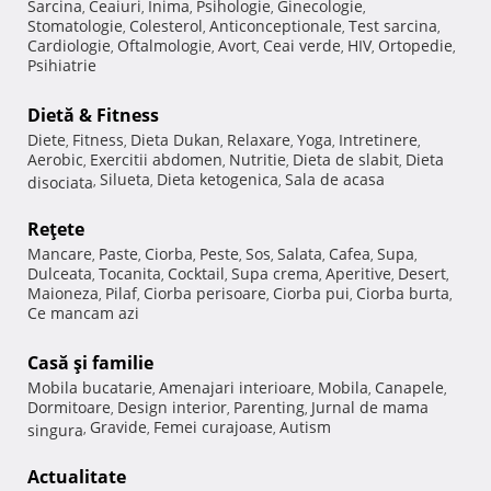
Sarcina
Ceaiuri
Inima
Psihologie
Ginecologie
,
,
,
,
,
Stomatologie
Colesterol
Anticonceptionale
Test sarcina
,
,
,
,
Cardiologie
Oftalmologie
Avort
Ceai verde
HIV
Ortopedie
,
,
,
,
,
,
Psihiatrie
Dietă & Fitness
Diete
Fitness
Dieta Dukan
Relaxare
Yoga
Intretinere
,
,
,
,
,
,
Aerobic
Exercitii abdomen
Nutritie
Dieta de slabit
Dieta
,
,
,
,
Silueta
Dieta ketogenica
Sala de acasa
disociata
,
,
,
Reţete
Mancare
Paste
Ciorba
Peste
Sos
Salata
Cafea
Supa
,
,
,
,
,
,
,
,
Dulceata
Tocanita
Cocktail
Supa crema
Aperitive
Desert
,
,
,
,
,
,
Maioneza
Pilaf
Ciorba perisoare
Ciorba pui
Ciorba burta
,
,
,
,
,
Ce mancam azi
Casă şi familie
Mobila bucatarie
Amenajari interioare
Mobila
Canapele
,
,
,
,
Dormitoare
Design interior
Parenting
Jurnal de mama
,
,
,
Gravide
Femei curajoase
Autism
singura
,
,
,
Actualitate