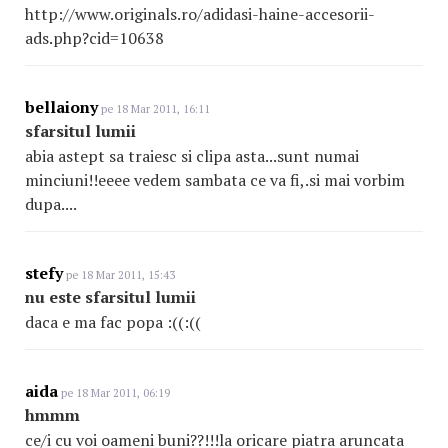
http://www.originals.ro/adidasi-haine-accesorii-
ads.php?cid=10638
bellaiony
pe 18 Mar 2011, 16:11
sfarsitul lumii
abia astept sa traiesc si clipa asta...sunt numai
minciuni!!eeee vedem sambata ce va fi,.si mai vorbim
dupa....
stefy
pe 18 Mar 2011, 15:43
nu este sfarsitul lumii
daca e ma fac popa :((:((
aida
pe 18 Mar 2011, 06:19
hmmm
ce/i cu voi oameni buni??!!!la oricare piatra aruncata