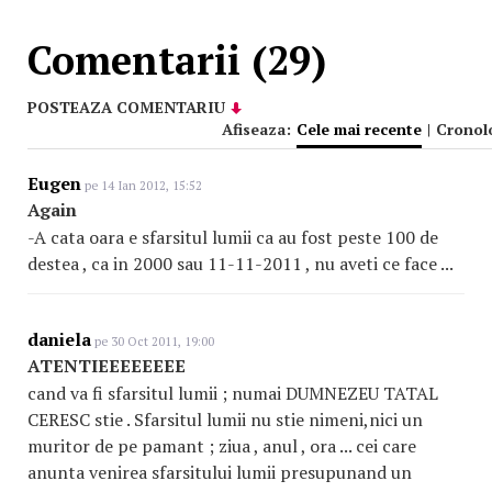
Comentarii (29)
POSTEAZA COMENTARIU
Afiseaza:
Cele mai recente
|
Cronol
Eugen
pe 14 Ian 2012, 15:52
Again
-A cata oara e sfarsitul lumii ca au fost peste 100 de
destea , ca in 2000 sau 11-11-2011 , nu aveti ce face ...
daniela
pe 30 Oct 2011, 19:00
ATENTIEEEEEEEE
cand va fi sfarsitul lumii ; numai DUMNEZEU TATAL
CERESC stie . Sfarsitul lumii nu stie nimeni,nici un
muritor de pe pamant ; ziua , anul , ora ... cei care
anunta venirea sfarsitului lumii presupunand un