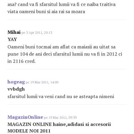
asa? cand va fi sfarsitul lumii va fi ce naiba traitiva
viata oameni buni si aia rai sa moara
Mihai
pe 3 Apr 2011, 20:13
YAY
Oameni buni tocmai am aflat ca maiasii au uitat sa
pune 104 de ani deci sfarsitul lumii nu va fi in 2012 ci
in 2116 cred.
hogeag
pe 19 Mar 2011, 14:00
vvbdgh
sfarsitul lumii va veni cand nu se asteapta nimeni
MagazinOnline
pe 19 Mar 2011, 09:39
MAGAZIN ONLINE haine,adidasi si accesorii
MODELE NOI 2011