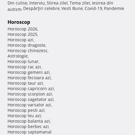
Din culise
Interviu
Stirea zilei
Tema zilei
Iesirea din
,
,
,
,
Despărţiri celebre
Vesti Bune
Covid-19
Pandemie
autism
,
,
,
,
Horoscop
Horoscop 2026
,
Horoscop 2025
,
Horoscop azi
,
Horoscop dragoste
,
Horoscop chinezesc
,
Astrologie
,
Horoscop lunar
,
Horoscop rac azi
,
Horoscop gemeni azi
,
Horoscop fecioara azi
,
Horoscop taur azi
,
Horoscop capricorn azi
,
Horoscop scorpion azi
,
Horoscop sagetator azi
,
Horoscop varsator azi
,
Horoscop pesti azi
,
Horoscop leu azi
,
Horoscop balanta azi
,
Horoscop berbec azi
,
Horoscop saptamanal