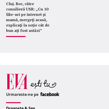
Cluj. Boc, către
consilierii USR: „Cu 10
like-uri pe internet și
mamă, mergeți acasă,
explicați la soție cât de
bun ați fost astăzi”
Urmareste-ne pe
Dragoste & Sex