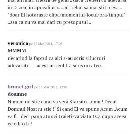
in D-zeu, in apocalipsa.. ..ar trebui sa mai stiti ceva ..
"doar El hotaraste clipa/momentul/locul/ora/timpul"
..asa ca nu va mai dati cu presupusul ..
veronica
pe 17 Mar 2011, 17:03
MMMM
necatind la faptul ca aici s-au scris si lucruri
adevarate......acest articol l-a scris un ateu...
brunet.girl
pe 17 Mar 2011, 12:01
doamne
Nimeni nu stie cand va veni Sfarsitu Lumii ! Decat
Domnul Nostru stie !! Si cand El va spune Acum .Acum
va fi ! deci pana atunci traieti-va viata ! Ca dupa aceea
ce o fi o fi !