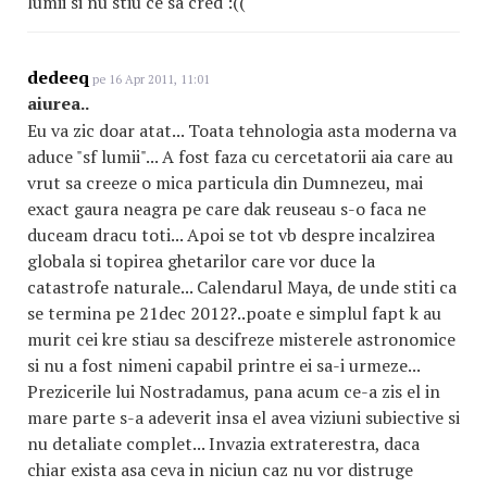
lumii si nu stiu ce sa cred :((
dedeeq
pe 16 Apr 2011, 11:01
aiurea..
Eu va zic doar atat... Toata tehnologia asta moderna va
aduce "sf lumii"... A fost faza cu cercetatorii aia care au
vrut sa creeze o mica particula din Dumnezeu, mai
exact gaura neagra pe care dak reuseau s-o faca ne
duceam dracu toti... Apoi se tot vb despre incalzirea
globala si topirea ghetarilor care vor duce la
catastrofe naturale... Calendarul Maya, de unde stiti ca
se termina pe 21dec 2012?..poate e simplul fapt k au
murit cei kre stiau sa descifreze misterele astronomice
si nu a fost nimeni capabil printre ei sa-i urmeze...
Prezicerile lui Nostradamus, pana acum ce-a zis el in
mare parte s-a adeverit insa el avea viziuni subiective si
nu detaliate complet... Invazia extraterestra, daca
chiar exista asa ceva in niciun caz nu vor distruge