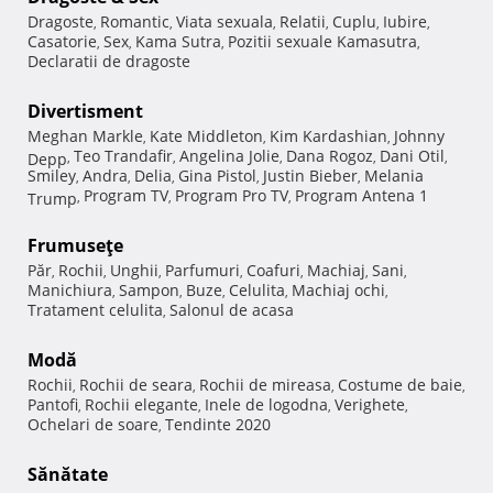
Dragoste
Romantic
Viata sexuala
Relatii
Cuplu
Iubire
,
,
,
,
,
,
Casatorie
Sex
Kama Sutra
Pozitii sexuale Kamasutra
,
,
,
,
Declaratii de dragoste
Divertisment
Meghan Markle
Kate Middleton
Kim Kardashian
Johnny
,
,
,
Teo Trandafir
Angelina Jolie
Dana Rogoz
Dani Otil
Depp
,
,
,
,
,
Smiley
Andra
Delia
Gina Pistol
Justin Bieber
Melania
,
,
,
,
,
Program TV
Program Pro TV
Program Antena 1
Trump
,
,
,
Frumuseţe
Păr
Rochii
Unghii
Parfumuri
Coafuri
Machiaj
Sani
,
,
,
,
,
,
,
Manichiura
Sampon
Buze
Celulita
Machiaj ochi
,
,
,
,
,
Tratament celulita
Salonul de acasa
,
Modă
Rochii
Rochii de seara
Rochii de mireasa
Costume de baie
,
,
,
,
Pantofi
Rochii elegante
Inele de logodna
Verighete
,
,
,
,
Ochelari de soare
Tendinte 2020
,
Sănătate