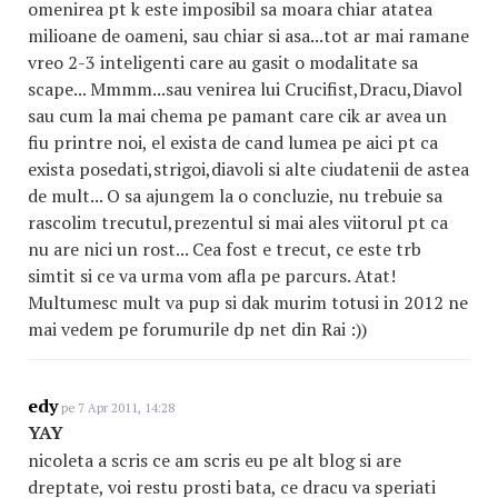
omenirea pt k este imposibil sa moara chiar atatea
milioane de oameni, sau chiar si asa...tot ar mai ramane
vreo 2-3 inteligenti care au gasit o modalitate sa
scape... Mmmm...sau venirea lui Crucifist,Dracu,Diavol
sau cum la mai chema pe pamant care cik ar avea un
fiu printre noi, el exista de cand lumea pe aici pt ca
exista posedati,strigoi,diavoli si alte ciudatenii de astea
de mult... O sa ajungem la o concluzie, nu trebuie sa
rascolim trecutul,prezentul si mai ales viitorul pt ca
nu are nici un rost... Cea fost e trecut, ce este trb
simtit si ce va urma vom afla pe parcurs. Atat!
Multumesc mult va pup si dak murim totusi in 2012 ne
mai vedem pe forumurile dp net din Rai :))
edy
pe 7 Apr 2011, 14:28
YAY
nicoleta a scris ce am scris eu pe alt blog si are
dreptate, voi restu prosti bata, ce dracu va speriati