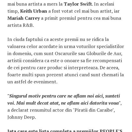
mai buna artista a mers la
Taylor Swift
. In acelasi
timp,
Keith Urban
a fost votat cel mai bun artist, iar
Mariah Carrey
a primit premiul pentru cea mai buna
artista R&B.
In ciuda faptului ca aceste premii nu se ridica la
valoarea celor acordate in urma voturilor specialistilor
in domeniu, cum sunt Oscarurile sau Globurile de Aur,
artistii considera ca este o onoare sa fie recompensati
de cei pentru care produc si interpreteaza. De aceea,
foarte multi spun prezent atunci cand sunt chemati la
un astfel de eveniment.
"Singurul motiv pentru care ne aflam noi aici, sunteti
voi. Mai mult decat atat, ne aflam aici datorita voua"
,
a declarat renumitul actor din "Piratii din Caraibe",
Johnny Deep.
Iata care este lista completa a premiilor PEOPLE'S