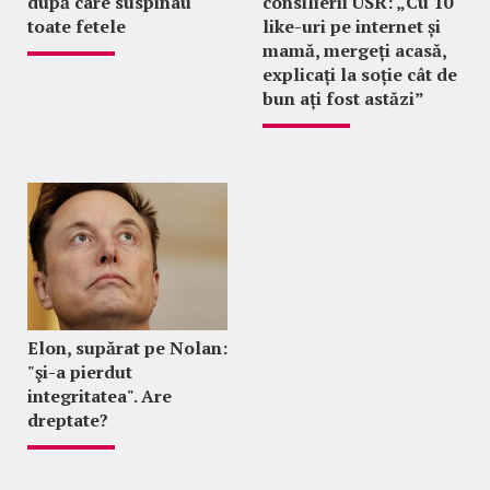
după care suspinau
consilierii USR: „Cu 10
toate fetele
like-uri pe internet și
mamă, mergeți acasă,
explicați la soție cât de
bun ați fost astăzi”
Elon, supărat pe Nolan:
"şi-a pierdut
integritatea". Are
dreptate?