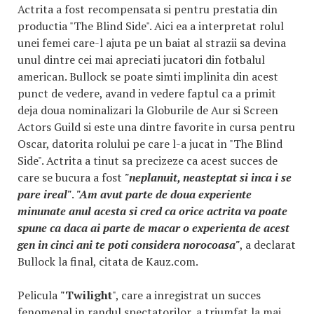
Actrita a fost recompensata si pentru prestatia din
productia "The Blind Side". Aici ea a interpretat rolul
unei femei care-l ajuta pe un baiat al strazii sa devina
unul dintre cei mai apreciati jucatori din fotbalul
american. Bullock se poate simti implinita din acest
punct de vedere, avand in vedere faptul ca a primit
deja doua nominalizari la Globurile de Aur si Screen
Actors Guild si este una dintre favorite in cursa pentru
Oscar, datorita rolului pe care l-a jucat in "The Blind
Side". Actrita a tinut sa precizeze ca acest succes de
care se bucura a fost
"neplanuit, neasteptat si inca i se
pare ireal"
.
"Am avut parte de doua experiente
minunate anul acesta si cred ca orice actrita va poate
spune ca daca ai parte de macar o experienta de acest
gen in cinci ani te poti considera norocoasa"
, a declarat
Bullock la final, citata de Kauz.com.
Pelicula
"Twilight
", care a inregistrat un succes
fenomenal in randul spectatorilor, a triumfat la mai