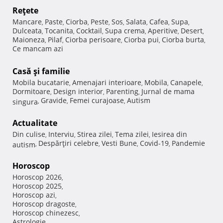
Reţete
Mancare
Paste
Ciorba
Peste
Sos
Salata
Cafea
Supa
,
,
,
,
,
,
,
,
Dulceata
Tocanita
Cocktail
Supa crema
Aperitive
Desert
,
,
,
,
,
,
Maioneza
Pilaf
Ciorba perisoare
Ciorba pui
Ciorba burta
,
,
,
,
,
Ce mancam azi
Casă şi familie
Mobila bucatarie
Amenajari interioare
Mobila
Canapele
,
,
,
,
Dormitoare
Design interior
Parenting
Jurnal de mama
,
,
,
Gravide
Femei curajoase
Autism
singura
,
,
,
Actualitate
Din culise
Interviu
Stirea zilei
Tema zilei
Iesirea din
,
,
,
,
Despărţiri celebre
Vesti Bune
Covid-19
Pandemie
autism
,
,
,
,
Horoscop
Horoscop 2026
,
Horoscop 2025
,
Horoscop azi
,
Horoscop dragoste
,
Horoscop chinezesc
,
Astrologie
,