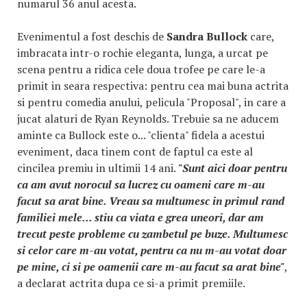
numarul 36 anul acesta.
Evenimentul a fost deschis de
Sandra Bullock
care,
imbracata intr-o rochie eleganta, lunga, a urcat pe
scena pentru a ridica cele doua trofee pe care le-a
primit in seara respectiva: pentru cea mai buna actrita
si pentru comedia anului, pelicula "Proposal", in care a
jucat alaturi de Ryan Reynolds. Trebuie sa ne aducem
aminte ca Bullock este o... "clienta" fidela a acestui
eveniment, daca tinem cont de faptul ca este al
cincilea premiu in ultimii 14 ani.
"Sunt aici doar pentru
ca am avut norocul sa lucrez cu oameni care m-au
facut sa arat bine. Vreau sa multumesc in primul rand
familiei mele... stiu ca viata e grea uneori, dar am
trecut peste probleme cu zambetul pe buze. Multumesc
si celor care m-au votat, pentru ca nu m-au votat doar
pe mine, ci si pe oamenii care m-au facut sa arat bine"
,
a declarat actrita dupa ce si-a primit premiile.