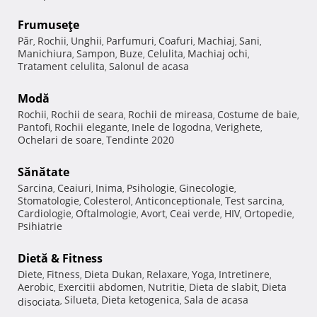
Frumuseţe
Păr
Rochii
Unghii
Parfumuri
Coafuri
Machiaj
Sani
,
,
,
,
,
,
,
Manichiura
Sampon
Buze
Celulita
Machiaj ochi
,
,
,
,
,
Tratament celulita
Salonul de acasa
,
Modă
Rochii
Rochii de seara
Rochii de mireasa
Costume de baie
,
,
,
,
Pantofi
Rochii elegante
Inele de logodna
Verighete
,
,
,
,
Ochelari de soare
Tendinte 2020
,
Sănătate
Sarcina
Ceaiuri
Inima
Psihologie
Ginecologie
,
,
,
,
,
Stomatologie
Colesterol
Anticonceptionale
Test sarcina
,
,
,
,
Cardiologie
Oftalmologie
Avort
Ceai verde
HIV
Ortopedie
,
,
,
,
,
,
Psihiatrie
Dietă & Fitness
Diete
Fitness
Dieta Dukan
Relaxare
Yoga
Intretinere
,
,
,
,
,
,
Aerobic
Exercitii abdomen
Nutritie
Dieta de slabit
Dieta
,
,
,
,
Silueta
Dieta ketogenica
Sala de acasa
disociata
,
,
,