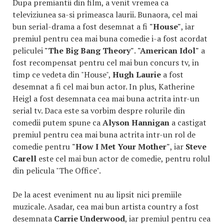
Dupa premiantii din film, a venit vremea ca
televiziunea sa-si primeasca laurii. Bunaora, cel mai
bun serial-drama a fost desemnat a fi
"House"
, iar
premiul pentru cea mai buna comedie i-a fost acordat
peliculei
"The Big Bang Theory"
.
"American Idol"
a
fost recompensat pentru cel mai bun concurs tv, in
timp ce vedeta din "House",
Hugh Laurie
a fost
desemnat a fi cel mai bun actor. In plus, Katherine
Heigl a fost desemnata cea mai buna actrita intr-un
serial tv. Daca este sa vorbim despre rolurile din
comedii putem spune ca
Alyson Hannigan
a castigat
premiul pentru cea mai buna actrita intr-un rol de
comedie pentru
"How I Met Your Mother"
, iar
Steve
Carell
este cel mai bun actor de comedie, pentru rolul
din pelicula "The Office".
De la acest eveniment nu au lipsit nici premiile
muzicale. Asadar, cea mai bun artista country a fost
desemnata
Carrie Underwood
, iar premiul pentru cea