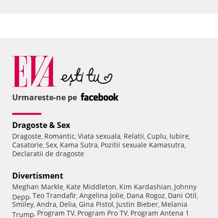
Urmareste-ne pe
Dragoste & Sex
Dragoste
Romantic
Viata sexuala
Relatii
Cuplu
Iubire
,
,
,
,
,
,
Casatorie
Sex
Kama Sutra
Pozitii sexuale Kamasutra
,
,
,
,
Declaratii de dragoste
Divertisment
Meghan Markle
Kate Middleton
Kim Kardashian
Johnny
,
,
,
Teo Trandafir
Angelina Jolie
Dana Rogoz
Dani Otil
Depp
,
,
,
,
,
Smiley
Andra
Delia
Gina Pistol
Justin Bieber
Melania
,
,
,
,
,
Program TV
Program Pro TV
Program Antena 1
Trump
,
,
,