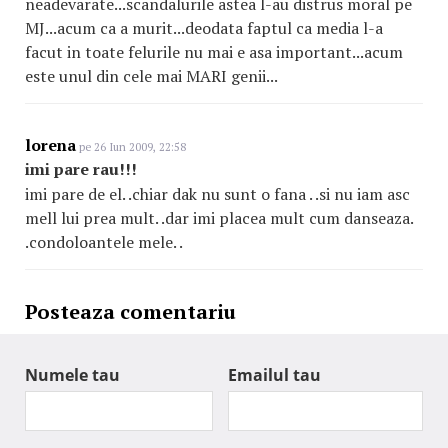
neadevarate...scandalurile astea l-au distrus moral pe
MJ...acum ca a murit...deodata faptul ca media l-a
facut in toate felurile nu mai e asa important...acum
este unul din cele mai MARI genii...
lorena
pe 26 Iun 2009, 22:58
imi pare rau!!!
imi pare de el. .chiar dak nu sunt o fana . .si nu iam asc
mell lui prea mult. .dar imi placea mult cum danseaza.
.condoloantele mele. .
Posteaza comentariu
Numele tau
Emailul tau