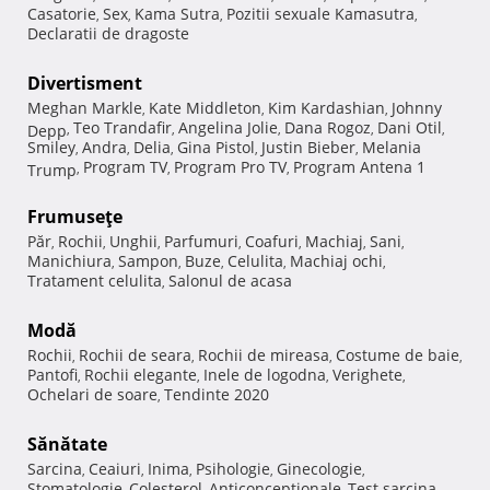
Casatorie
Sex
Kama Sutra
Pozitii sexuale Kamasutra
,
,
,
,
Declaratii de dragoste
Divertisment
Meghan Markle
Kate Middleton
Kim Kardashian
Johnny
,
,
,
Teo Trandafir
Angelina Jolie
Dana Rogoz
Dani Otil
Depp
,
,
,
,
,
Smiley
Andra
Delia
Gina Pistol
Justin Bieber
Melania
,
,
,
,
,
Program TV
Program Pro TV
Program Antena 1
Trump
,
,
,
Frumuseţe
Păr
Rochii
Unghii
Parfumuri
Coafuri
Machiaj
Sani
,
,
,
,
,
,
,
Manichiura
Sampon
Buze
Celulita
Machiaj ochi
,
,
,
,
,
Tratament celulita
Salonul de acasa
,
Modă
Rochii
Rochii de seara
Rochii de mireasa
Costume de baie
,
,
,
,
Pantofi
Rochii elegante
Inele de logodna
Verighete
,
,
,
,
Ochelari de soare
Tendinte 2020
,
Sănătate
Sarcina
Ceaiuri
Inima
Psihologie
Ginecologie
,
,
,
,
,
Stomatologie
Colesterol
Anticonceptionale
Test sarcina
,
,
,
,