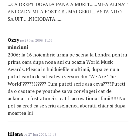
...CA DREPT DOVADA PANA A MURIT......MI-A ALINAT
ANI CADN MI-A FOST CEL MAI GERU ....ASTA NU O
SA UIT ....NICIODATA......
Ozzy
pe 27 Iun 2009, 11:55
minciuni
2006: la 16 noiembrie urma pe scena la Londra pentru
prima oara dupa noua ani cu ocazia World Music
Awards. Pleaca in huiduielile multimii, dupa ce nu a
putut canta decat cateva versuri din "We Are The
World"??????????? Cum puteti scrie asa ceva????Puteti
da o cautare pe youtube sa va convingeti cat de
aclamat a fost atunci si cat l-au ovationat fanii!!!!! Nu
pot sa cred ca se scriu asemenea aberatii chiar si dupa
moartea lui
liliana
pe 27 Iun 2009, 11:48