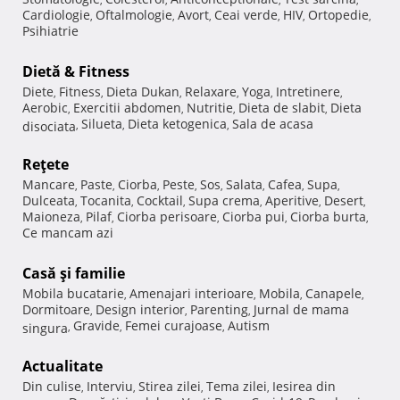
Cardiologie
Oftalmologie
Avort
Ceai verde
HIV
Ortopedie
,
,
,
,
,
,
Psihiatrie
Dietă & Fitness
Diete
Fitness
Dieta Dukan
Relaxare
Yoga
Intretinere
,
,
,
,
,
,
Aerobic
Exercitii abdomen
Nutritie
Dieta de slabit
Dieta
,
,
,
,
Silueta
Dieta ketogenica
Sala de acasa
disociata
,
,
,
Reţete
Mancare
Paste
Ciorba
Peste
Sos
Salata
Cafea
Supa
,
,
,
,
,
,
,
,
Dulceata
Tocanita
Cocktail
Supa crema
Aperitive
Desert
,
,
,
,
,
,
Maioneza
Pilaf
Ciorba perisoare
Ciorba pui
Ciorba burta
,
,
,
,
,
Ce mancam azi
Casă şi familie
Mobila bucatarie
Amenajari interioare
Mobila
Canapele
,
,
,
,
Dormitoare
Design interior
Parenting
Jurnal de mama
,
,
,
Gravide
Femei curajoase
Autism
singura
,
,
,
Actualitate
Din culise
Interviu
Stirea zilei
Tema zilei
Iesirea din
,
,
,
,