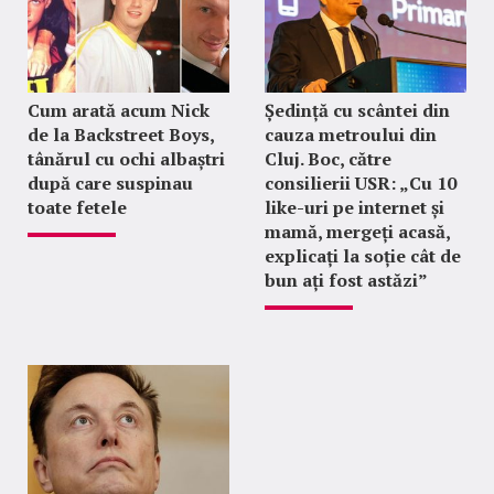
Cum arată acum Nick
Ședință cu scântei din
de la Backstreet Boys,
cauza metroului din
tânărul cu ochi albaștri
Cluj. Boc, către
după care suspinau
consilierii USR: „Cu 10
toate fetele
like-uri pe internet și
mamă, mergeți acasă,
explicați la soție cât de
bun ați fost astăzi”