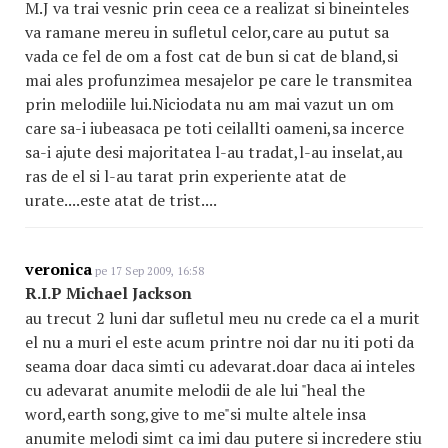
M.J va trai vesnic prin ceea ce a realizat si bineinteles
va ramane mereu in sufletul celor,care au putut sa
vada ce fel de om a fost cat de bun si cat de bland,si
mai ales profunzimea mesajelor pe care le transmitea
prin melodiile lui.Niciodata nu am mai vazut un om
care sa-i iubeasaca pe toti ceilallti oameni,sa incerce
sa-i ajute desi majoritatea l-au tradat,l-au inselat,au
ras de el si l-au tarat prin experiente atat de
urate....este atat de trist....
veronica
pe 17 Sep 2009, 16:58
R.I.P Michael Jackson
au trecut 2 luni dar sufletul meu nu crede ca el a murit
el nu a muri el este acum printre noi dar nu iti poti da
seama doar daca simti cu adevarat.doar daca ai inteles
cu adevarat anumite melodii de ale lui "heal the
word,earth song,give to me"si multe altele insa
anumite melodi simt ca imi dau putere si incredere stiu