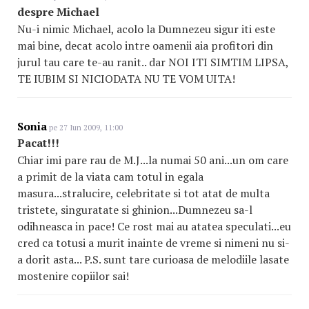
despre Michael
Nu-i nimic Michael, acolo la Dumnezeu sigur iti este
mai bine, decat acolo intre oamenii aia profitori din
jurul tau care te-au ranit.. dar NOI ITI SIMTIM LIPSA,
TE IUBIM SI NICIODATA NU TE VOM UITA!
Sonia
pe 27 Iun 2009, 11:00
Pacat!!!
Chiar imi pare rau de M.J...la numai 50 ani...un om care
a primit de la viata cam totul in egala
masura...stralucire, celebritate si tot atat de multa
tristete, singuratate si ghinion...Dumnezeu sa-l
odihneasca in pace! Ce rost mai au atatea speculati...eu
cred ca totusi a murit inainte de vreme si nimeni nu si-
a dorit asta... P.S. sunt tare curioasa de melodiile lasate
mostenire copiilor sai!