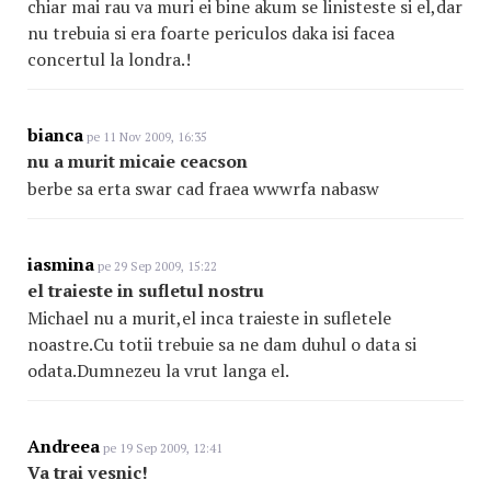
chiar mai rau va muri ei bine akum se linisteste si el,dar
nu trebuia si era foarte periculos daka isi facea
concertul la londra.!
bianca
pe 11 Nov 2009, 16:35
nu a murit micaie ceacson
berbe sa erta swar cad fraea wwwrfa nabasw
iasmina
pe 29 Sep 2009, 15:22
el traieste in sufletul nostru
Michael nu a murit,el inca traieste in sufletele
noastre.Cu totii trebuie sa ne dam duhul o data si
odata.Dumnezeu la vrut langa el.
Andreea
pe 19 Sep 2009, 12:41
Va trai vesnic!