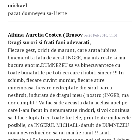
michael
pacat dumneyeu sa-l ierte
Athina-Aurelia Costea ( Brasov
pe 26 Feb 2010, 11:31
Dragi surori si frati fani adevarati,
Fiecare gest, oricit de marunt, care arata iubirea
binemeritta fata de acest INGER, ma intareste si ma
bucura enorm.DUMNEZEU sa va binecuvanteze cu
toate bunatatile pe toti cei care il iubiti sincer !!! In
schimb, fiecare cuvint murdar, fiecare stire
mincinoasa, fiecare nedreptate din sirul parca
nesfirsit, indurata de dragul meu ( nostru )INGER, ma
dor cumplit ! Va fac si de aceasta data acelasi apel pe
care l-am facut in nenumarate rinduri, si voi continua
sa-l fac : luptati cu toate fortele, prin toate mijloacele
posibile, ca INGERUL MICHAEL-daruit de DUMNEZEU
noua nevrednicilor, sa nu mai fie ranit !! Luati