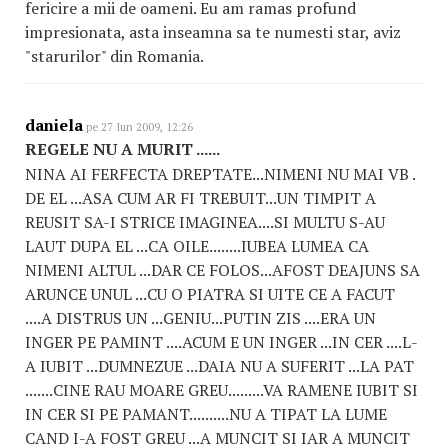
fericire a mii de oameni. Eu am ramas profund
impresionata, asta inseamna sa te numesti star, aviz
"starurilor" din Romania.
daniela
pe 27 Iun 2009, 12:26
REGELE NU A MURIT ......
NINA AI FERFECTA DREPTATE...NIMENI NU MAI VB .
DE EL ...ASA CUM AR FI TREBUIT...UN TIMPIT A
REUSIT SA-I STRICE IMAGINEA....SI MULTU S-AU
LAUT DUPA EL ...CA OILE........IUBEA LUMEA CA
NIMENI ALTUL ...DAR CE FOLOS...AFOST DEAJUNS SA
ARUNCE UNUL ...CU O PIATRA SI UITE CE A FACUT
....A DISTRUS UN ...GENIU...PUTIN ZIS ....ERA UN
INGER PE PAMINT ....ACUM E UN INGER ...IN CER ....L-
A IUBIT ...DUMNEZUE ...DAIA NU A SUFERIT ...LA PAT
.......CINE RAU MOARE GREU.........VA RAMENE IUBIT SI
IN CER SI PE PAMANT..........NU A TIPAT LA LUME
CAND I-A FOST GREU ...A MUNCIT SI IAR A MUNCIT