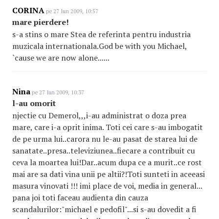
CORINA
pe 27 Iun 2009, 10:57
mare pierdere!
s-a stins o mare Stea de referinta pentru industria
muzicala internationala.God be with you Michael,
`cause we are now alone......
Nina
pe 27 Iun 2009, 10:37
l-au omorit
njectie cu Demerol,,,i-au administrat o doza prea
mare, care i-a oprit inima. Toti cei care s-au imbogatit
de pe urma lui..carora nu le-au pasat de starea lui de
sanatate..presa..televiziunea..fiecare a contribuit cu
ceva la moartea lui!Dar..acum dupa ce a murit..ce rost
mai are sa dati vina unii pe altii?!Toti sunteti in aceeasi
masura vinovati !!! imi place de voi, media in general...
pana joi toti faceau audienta din cauza
scandalurilor:"michael e pedofil"...si s-au dovedit a fi