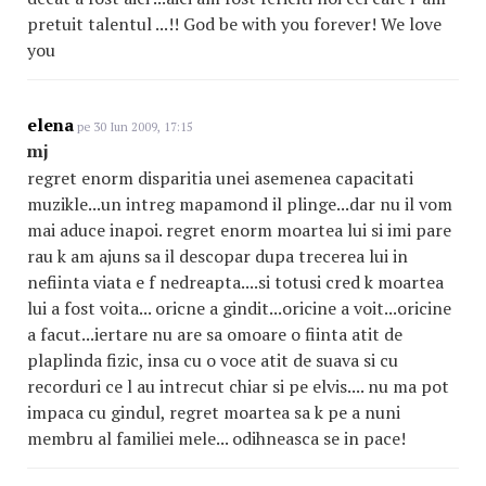
pretuit talentul ...!! God be with you forever! We love
you
elena
pe 30 Iun 2009, 17:15
mj
regret enorm disparitia unei asemenea capacitati
muzikle...un intreg mapamond il plinge...dar nu il vom
mai aduce inapoi. regret enorm moartea lui si imi pare
rau k am ajuns sa il descopar dupa trecerea lui in
nefiinta viata e f nedreapta....si totusi cred k moartea
lui a fost voita... oricne a gindit...oricine a voit...oricine
a facut...iertare nu are sa omoare o fiinta atit de
plaplinda fizic, insa cu o voce atit de suava si cu
recorduri ce l au intrecut chiar si pe elvis.... nu ma pot
impaca cu gindul, regret moartea sa k pe a nuni
membru al familiei mele... odihneasca se in pace!