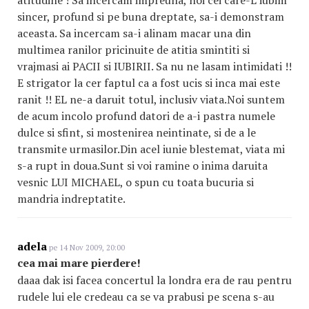
atitudine ! Sa incercam impreuna, noi cei care-L iubim
sincer, profund si pe buna dreptate, sa-i demonstram
aceasta. Sa incercam sa-i alinam macar una din
multimea ranilor pricinuite de atitia smintiti si
vrajmasi ai PACII si IUBIRII. Sa nu ne lasam intimidati !!
E strigator la cer faptul ca a fost ucis si inca mai este
ranit !! EL ne-a daruit totul, inclusiv viata.Noi suntem
de acum incolo profund datori de a-i pastra numele
dulce si sfint, si mostenirea neintinate, si de a le
transmite urmasilor.Din acel iunie blestemat, viata mi
s-a rupt in doua.Sunt si voi ramine o inima daruita
vesnic LUI MICHAEL, o spun cu toata bucuria si
mandria indreptatite.
adela
pe 14 Nov 2009, 20:00
cea mai mare pierdere!
daaa dak isi facea concertul la londra era de rau pentru
rudele lui ele credeau ca se va prabusi pe scena s-au