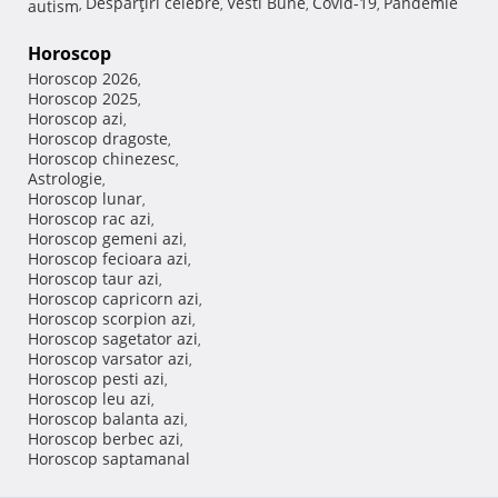
Despărţiri celebre
Vesti Bune
Covid-19
Pandemie
autism
,
,
,
,
Horoscop
Horoscop 2026
,
Horoscop 2025
,
Horoscop azi
,
Horoscop dragoste
,
Horoscop chinezesc
,
Astrologie
,
Horoscop lunar
,
Horoscop rac azi
,
Horoscop gemeni azi
,
Horoscop fecioara azi
,
Horoscop taur azi
,
Horoscop capricorn azi
,
Horoscop scorpion azi
,
Horoscop sagetator azi
,
Horoscop varsator azi
,
Horoscop pesti azi
,
Horoscop leu azi
,
Horoscop balanta azi
,
Horoscop berbec azi
,
Horoscop saptamanal