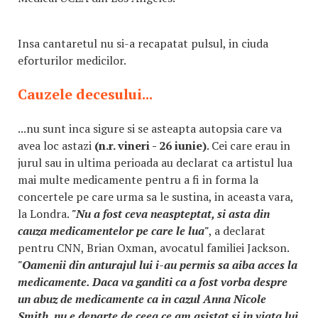
Insa cantaretul nu si-a recapatat pulsul, in ciuda
eforturilor medicilor.
Cauzele decesului...
...nu sunt inca sigure si se asteapta autopsia care va
avea loc astazi
(n.r. vineri - 26 iunie)
. Cei care erau in
jurul sau in ultima perioada au declarat ca artistul lua
mai multe medicamente pentru a fi in forma la
concertele pe care urma sa le sustina, in aceasta vara,
la Londra.
"Nu a fost ceva neaspteptat, si asta din
cauza medicamentelor pe care le lua"
, a declarat
pentru CNN, Brian Oxman, avocatul familiei Jackson.
"Oamenii din anturajul lui i-au permis sa aiba acces la
medicamente. Daca va ganditi ca a fost vorba despre
un abuz de medicamente ca in cazul Anna Nicole
Smith, nu e departe de ceea ce am asistat si in viata lui