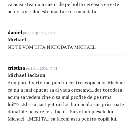
ca acea stea nu a cazut de pe bolta cereasca ea este
acolo si straluceste mai tare ca niciodata
daniel
pe 15 Sep 2009, 20:26
Michael
NE TE VOM UITA NICIODATA MICHAEL
cristina
pe 2 Aug 2009, 17:31
Michael Jackson
Ami pare foarte rau pentru cei trei copii ai lui Michael
ca nu a mai apucat sa ai vada crescand...dar totodata
acum sa vedem cine o sa mai profite de pe urma
lui???...El si-a castigat un loc bun acolo sus prin toate
donatiile pe care le-a facut...Sa votam piesele lui
Michael ...MERITA...sa facem asta pentru copiii lui.