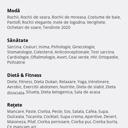
Modă
Rochii
Rochii de seara
Rochii de mireasa
Costume de baie
,
,
,
,
Pantofi
Rochii elegante
Inele de logodna
Verighete
,
,
,
,
Ochelari de soare
Tendinte 2020
,
Sănătate
Sarcina
Ceaiuri
Inima
Psihologie
Ginecologie
,
,
,
,
,
Stomatologie
Colesterol
Anticonceptionale
Test sarcina
,
,
,
,
Cardiologie
Oftalmologie
Avort
Ceai verde
HIV
Ortopedie
,
,
,
,
,
,
Psihiatrie
Dietă & Fitness
Diete
Fitness
Dieta Dukan
Relaxare
Yoga
Intretinere
,
,
,
,
,
,
Aerobic
Exercitii abdomen
Nutritie
Dieta de slabit
Dieta
,
,
,
,
Silueta
Dieta ketogenica
Sala de acasa
disociata
,
,
,
Reţete
Mancare
Paste
Ciorba
Peste
Sos
Salata
Cafea
Supa
,
,
,
,
,
,
,
,
Dulceata
Tocanita
Cocktail
Supa crema
Aperitive
Desert
,
,
,
,
,
,
Maioneza
Pilaf
Ciorba perisoare
Ciorba pui
Ciorba burta
,
,
,
,
,
Ce mancam azi