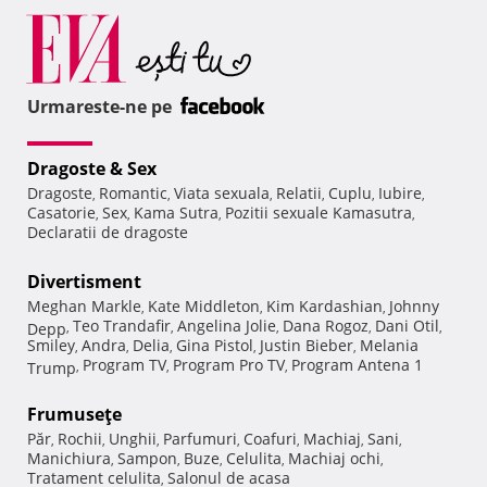
Urmareste-ne pe
Dragoste & Sex
Dragoste
Romantic
Viata sexuala
Relatii
Cuplu
Iubire
,
,
,
,
,
,
Casatorie
Sex
Kama Sutra
Pozitii sexuale Kamasutra
,
,
,
,
Declaratii de dragoste
Divertisment
Meghan Markle
Kate Middleton
Kim Kardashian
Johnny
,
,
,
Teo Trandafir
Angelina Jolie
Dana Rogoz
Dani Otil
Depp
,
,
,
,
,
Smiley
Andra
Delia
Gina Pistol
Justin Bieber
Melania
,
,
,
,
,
Program TV
Program Pro TV
Program Antena 1
Trump
,
,
,
Frumuseţe
Păr
Rochii
Unghii
Parfumuri
Coafuri
Machiaj
Sani
,
,
,
,
,
,
,
Manichiura
Sampon
Buze
Celulita
Machiaj ochi
,
,
,
,
,
Tratament celulita
Salonul de acasa
,