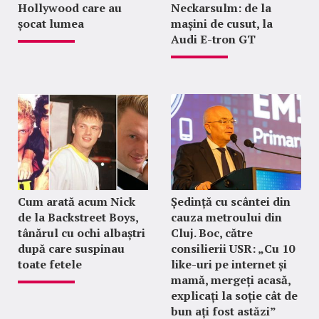
Hollywood care au
Neckarsulm: de la
șocat lumea
mașini de cusut, la
Audi E-tron GT
Cum arată acum Nick
Ședință cu scântei din
de la Backstreet Boys,
cauza metroului din
tânărul cu ochi albaștri
Cluj. Boc, către
după care suspinau
consilierii USR: „Cu 10
toate fetele
like-uri pe internet și
mamă, mergeți acasă,
explicați la soție cât de
bun ați fost astăzi”