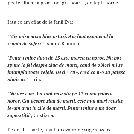
poate aflam ca pisica neagra poarta, de fapt, noroc...
Iata ce am aflat de la fanii Eva:
"
Mie mi-a mers bine astazi. Am luat examenul la
scoala de soferi!"
, spune Ramona.
"
Pentru mine data de 13 este mereu cu noroc. Nu pot
spune la fel despre ziua de marti, cand de obicei mi se
intampla toate relele. Deci + cu -, cred ca n-o sa patesc
nimic az
i" - Irina
"
Nu are cum. Eu sunt nascuta pe 13 si imi poarta
noroc. Cat despre ziua de marti, cele mai mari reusite
le-am avut in zile de marti. Pentru mine sunt doar
superstitii
", Cristiana.
Pe de alta parte, unii fani eva.ro ne sugereaza ca