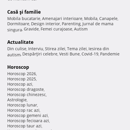
Casă şi familie
Mobila bucatarie
Amenajari interioare
Mobila
Canapele
,
,
,
,
Dormitoare
Design interior
Parenting
Jurnal de mama
,
,
,
Gravide
Femei curajoase
Autism
singura
,
,
,
Actualitate
Din culise
Interviu
Stirea zilei
Tema zilei
Iesirea din
,
,
,
,
Despărţiri celebre
Vesti Bune
Covid-19
Pandemie
autism
,
,
,
,
Horoscop
Horoscop 2026
,
Horoscop 2025
,
Horoscop azi
,
Horoscop dragoste
,
Horoscop chinezesc
,
Astrologie
,
Horoscop lunar
,
Horoscop rac azi
,
Horoscop gemeni azi
,
Horoscop fecioara azi
,
Horoscop taur azi
,