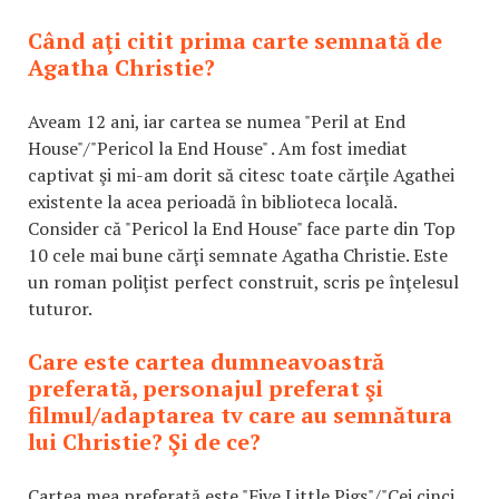
Când aţi citit prima carte semnată de
Agatha Christie?
Aveam 12 ani, iar cartea se numea "Peril at End
House"/"Pericol la End House" . Am fost imediat
captivat şi mi-am dorit să citesc toate cărţile Agathei
existente la acea perioadă în biblioteca locală.
Consider că "Pericol la End House" face parte din Top
10 cele mai bune cărţi semnate Agatha Christie. Este
un roman poliţist perfect construit, scris pe înţelesul
tuturor.
Care este cartea dumneavoastră
preferată, personajul preferat şi
filmul/adaptarea tv care au semnătura
lui Christie? Şi de ce?
Cartea mea preferată este "Five Little Pigs"/"Cei cinci