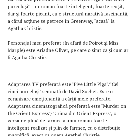
purceluşi" - un roman foarte inteligent, foarte reuşit,
dar şi foarte picant, cu o structură narativă fascinantă,
a cărui acţiune se petrece în Greenway, "acasă" la
Agatha Christie.
Personajul meu preferat (în afară de Poirot şi Miss
Marple) este Ariadne Oliver, pe care o simt ca şi cum ar
fi Agatha Christie.
Adaptarea TV preferată este "Five Little Pigs"/"Cei
cinci purceluşi" semnată de David Suchet. Este o
ecranizare emoţionantă a cărţii mele preferate.
Adaptarea cinematografică preferată este "Murder on
the Orient Express"/"Crima din Orient Express", o
versiune plină de farmec a unui roman foarte
inteligent realizat şi plin de farmec, cu o distribuţie
magnifică, exact ca opera Agathei Christie.