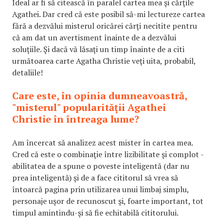
Ideal ar fi să citească în paralel cartea mea şi cărţile
Agathei. Dar cred că este posibil să-mi lectureze cartea
fără a dezvălui misterul oricărei cărţi necitite pentru
că am dat un avertisment înainte de a dezvălui
soluţiile. Şi dacă vă lăsaţi un timp înainte de a citi
următoarea carte Agatha Christie veţi uita, probabil,
detaliile!
Care este, în opinia dumneavoastră,
"misterul" popularităţii Agathei
Christie în întreaga lume?
Am încercat să analizez acest mister în cartea mea.
Cred că este o combinaţie între lizibilitate şi complot -
abilitatea de a spune o poveste inteligentă (dar nu
prea inteligentă) şi de a face cititorul să vrea să
întoarcă pagina prin utilizarea unui limbaj simplu,
personaje uşor de recunoscut şi, foarte important, tot
timpul amintindu-şi să fie echitabilă cititorului.