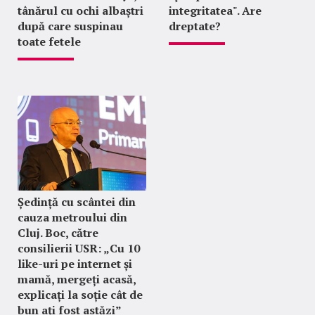
tânărul cu ochi albaștri
integritatea". Are
după care suspinau
dreptate?
toate fetele
Ședință cu scântei din
cauza metroului din
Cluj. Boc, către
consilierii USR: „Cu 10
like-uri pe internet și
mamă, mergeți acasă,
explicați la soție cât de
bun ați fost astăzi”