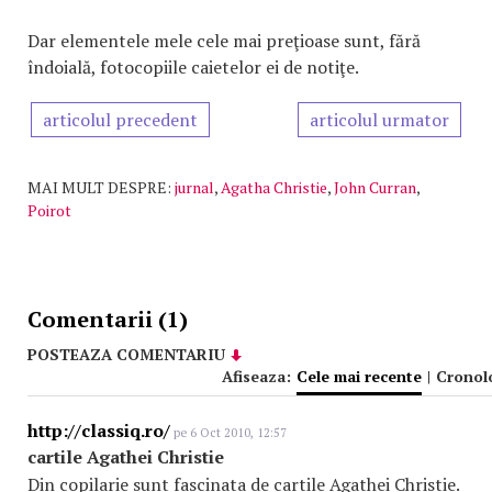
Dar elementele mele cele mai preţioase sunt, fără
îndoială, fotocopiile caietelor ei de notiţe.
articolul precedent
articolul urmator
MAI MULT DESPRE:
jurnal
,
Agatha Christie
,
John Curran
,
Poirot
Comentarii (1)
POSTEAZA COMENTARIU
Afiseaza:
Cele mai recente
|
Cronol
http://classiq.ro/
pe 6 Oct 2010, 12:57
cartile Agathei Christie
Din copilarie sunt fascinata de cartile Agathei Christie.