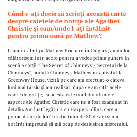
Când v-aţi decis să scrieţi această carte
despre caietele de notiţe ale Agathei
Christie şi cum/unde l-aţi întâlnit
pentru prima oară pe Mathew?
L-am întâlnit pe Mathew Prichard în Calgary; amândoi
călătorisem într-acolo pentru a vedea prima punere în
scenă a cărţii "The Secret of Chimneys"/"Secretul de la
Chimneys", numită Chimneys. Mathew m-a invitat la
Greenway House, vizită pe care am efectuat-o câteva
luni mai târziu şi am realizat, după ce am citit acele
caiete de notiţe, că acesta este unul din ultimele
aspecte ale Agathei Christie care nu a fost examinat în
detaliu. Am luat legătura cu HarperCollins, care a
publicat cărţile lui Christie timp de 80 de ani şi am
hotărât împreună să mă ocup de desluşirea misterului.