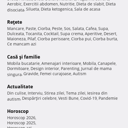
Aerobic
Exercitii abdomen
Nutritie
Dieta de slabit
Dieta
,
,
,
,
Silueta
Dieta ketogenica
Sala de acasa
disociata
,
,
,
Reţete
Mancare
Paste
Ciorba
Peste
Sos
Salata
Cafea
Supa
,
,
,
,
,
,
,
,
Dulceata
Tocanita
Cocktail
Supa crema
Aperitive
Desert
,
,
,
,
,
,
Maioneza
Pilaf
Ciorba perisoare
Ciorba pui
Ciorba burta
,
,
,
,
,
Ce mancam azi
Casă şi familie
Mobila bucatarie
Amenajari interioare
Mobila
Canapele
,
,
,
,
Dormitoare
Design interior
Parenting
Jurnal de mama
,
,
,
Gravide
Femei curajoase
Autism
singura
,
,
,
Actualitate
Din culise
Interviu
Stirea zilei
Tema zilei
Iesirea din
,
,
,
,
Despărţiri celebre
Vesti Bune
Covid-19
Pandemie
autism
,
,
,
,
Horoscop
Horoscop 2026
,
Horoscop 2025
,
Horoscop azi