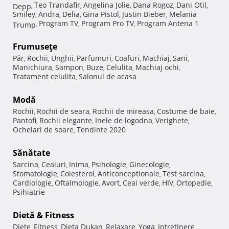
Teo Trandafir
Angelina Jolie
Dana Rogoz
Dani Otil
Depp
,
,
,
,
,
Smiley
Andra
Delia
Gina Pistol
Justin Bieber
Melania
,
,
,
,
,
Program TV
Program Pro TV
Program Antena 1
Trump
,
,
,
Frumuseţe
Păr
Rochii
Unghii
Parfumuri
Coafuri
Machiaj
Sani
,
,
,
,
,
,
,
Manichiura
Sampon
Buze
Celulita
Machiaj ochi
,
,
,
,
,
Tratament celulita
Salonul de acasa
,
Modă
Rochii
Rochii de seara
Rochii de mireasa
Costume de baie
,
,
,
,
Pantofi
Rochii elegante
Inele de logodna
Verighete
,
,
,
,
Ochelari de soare
Tendinte 2020
,
Sănătate
Sarcina
Ceaiuri
Inima
Psihologie
Ginecologie
,
,
,
,
,
Stomatologie
Colesterol
Anticonceptionale
Test sarcina
,
,
,
,
Cardiologie
Oftalmologie
Avort
Ceai verde
HIV
Ortopedie
,
,
,
,
,
,
Psihiatrie
Dietă & Fitness
Diete
Fitness
Dieta Dukan
Relaxare
Yoga
Intretinere
,
,
,
,
,
,