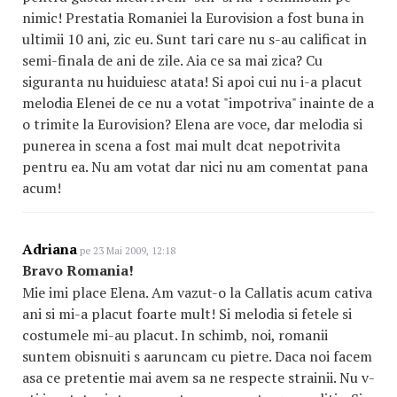
nimic! Prestatia Romaniei la Eurovision a fost buna in
ultimii 10 ani, zic eu. Sunt tari care nu s-au calificat in
semi-finala de ani de zile. Aia ce sa mai zica? Cu
siguranta nu huiduiesc atata! Si apoi cui nu i-a placut
melodia Elenei de ce nu a votat "impotriva" inainte de a
o trimite la Eurovision? Elena are voce, dar melodia si
punerea in scena a fost mai mult dcat nepotrivita
pentru ea. Nu am votat dar nici nu am comentat pana
acum!
Adriana
pe 23 Mai 2009, 12:18
Bravo Romania!
Mie imi place Elena. Am vazut-o la Callatis acum cativa
ani si mi-a placut foarte mult! Si melodia si fetele si
costumele mi-au placut. In schimb, noi, romanii
suntem obisnuiti s aaruncam cu pietre. Daca noi facem
asa ce pretentie mai avem sa ne respecte strainii. Nu v-