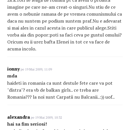
zica.Toti se leaga de romani pt ca avem o proasta
imagine pe care ne-am creat-o singuri.Nu stiu de ce
avem o nebunie ramasa de pe vremea comunismului ca
daca nu suntem pe podium suntem praf.Nu e adevarat
si mai ales in cazul acesta in care publicul alege.Stiti
vorba aia din popor:poti sa faci ceva pe gustul omului?
Oricum eu ii urez bafta Elenei in tot ce va face de
acuma incolo.
ionny
pe 19 Mai 2009, 11:09
mda
haideti in romania ca sunt destule fete care va pot
"distra"? era vb de balkan girls.. ce treba are
Romania??? la noi sunt Carpatii nu Balcanii..:)) uof..
alexandra
pe 19 Mai 2009, 10:32
hai sa fim seriosi!