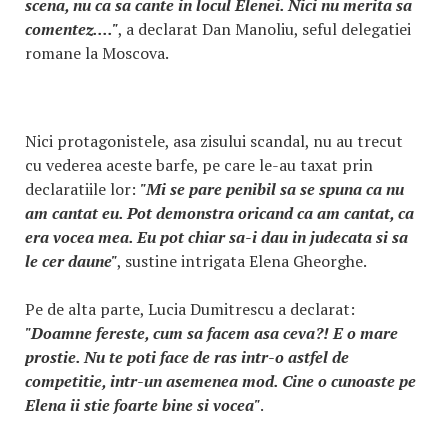
scena, nu ca sa cante in locul Elenei. Nici nu merita sa
comentez...."
, a declarat Dan Manoliu, seful delegatiei
romane la Moscova.
Nici protagonistele, asa zisului scandal, nu au trecut
cu vederea aceste barfe, pe care le-au taxat prin
declaratiile lor:
"Mi se pare penibil sa se spuna ca nu
am cantat eu. Pot demonstra oricand ca am cantat, ca
era vocea mea. Eu pot chiar sa-i dau in judecata si sa
le cer daune"
, sustine intrigata Elena Gheorghe.
Pe de alta parte, Lucia Dumitrescu a declarat:
"Doamne fereste, cum sa facem asa ceva?! E o mare
prostie. Nu te poti face de ras intr-o astfel de
competitie, intr-un asemenea mod. Cine o cunoaste pe
Elena ii stie foarte bine si vocea"
.