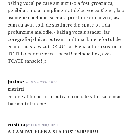
baking vocal pe care am auzit-o a fost groaznica,
penibila si nu a complimentat deloc vocea Elenei; la o
asemenea melodie, scena si prestatie era nevoie, asa
cum au avut toti, de sustinere din spate pt a da
profunzime melodiei - baking vocals asadar! iar
coregrafia jalnica! puteam mult mai bine; efortul de
echipa nu s-a vazut DELOC iar Elena a tb sa sustina ea
TOTUL doar cu vocea...pacat! melodie f ok, avea
TOATE sansele! ;)
Justme
pe 19 Mai 2009, 10:06
ziaristi
ce bine af fi daca i-ar putea da in judecata...sa le mai
taie avntul un pic
cristina
pe 18 Mai 2009, 20:51
A CANTAT ELENA SI A FOST SUPER!!!