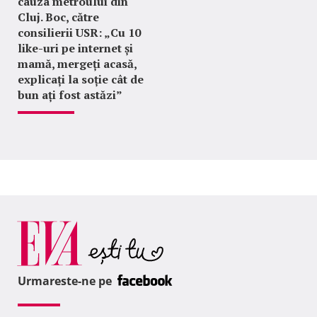
cauza metroului din
Cluj. Boc, către
consilierii USR: „Cu 10
like-uri pe internet și
mamă, mergeți acasă,
explicați la soție cât de
bun ați fost astăzi”
Urmareste-ne pe