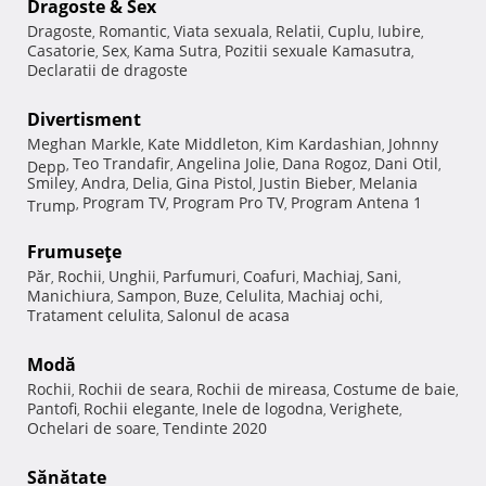
Dragoste & Sex
Dragoste
Romantic
Viata sexuala
Relatii
Cuplu
Iubire
,
,
,
,
,
,
Casatorie
Sex
Kama Sutra
Pozitii sexuale Kamasutra
,
,
,
,
Declaratii de dragoste
Divertisment
Meghan Markle
Kate Middleton
Kim Kardashian
Johnny
,
,
,
Teo Trandafir
Angelina Jolie
Dana Rogoz
Dani Otil
Depp
,
,
,
,
,
Smiley
Andra
Delia
Gina Pistol
Justin Bieber
Melania
,
,
,
,
,
Program TV
Program Pro TV
Program Antena 1
Trump
,
,
,
Frumuseţe
Păr
Rochii
Unghii
Parfumuri
Coafuri
Machiaj
Sani
,
,
,
,
,
,
,
Manichiura
Sampon
Buze
Celulita
Machiaj ochi
,
,
,
,
,
Tratament celulita
Salonul de acasa
,
Modă
Rochii
Rochii de seara
Rochii de mireasa
Costume de baie
,
,
,
,
Pantofi
Rochii elegante
Inele de logodna
Verighete
,
,
,
,
Ochelari de soare
Tendinte 2020
,
Sănătate