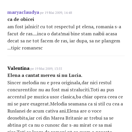
maryaclaudya
pe 19 Mai 2009, 14:48
ca de obicei
am fost jalnici! cu tot respectul pt elena, romania s-a
facut de ras....inca o data!mai bine stam naibii acasa
decat sa ne tot facem de ras, iar dupa, sa ne plangem
...tipic romanesc
Valentina
pe 19 Mai 2009, 13:55
Elena a cantat mereu si nu Lucia.
Sincer melodia nu e prea originala,dar nici restul
concurentilor nu au fost mai straluciti.Toti au pus
accentul pe muzica usor clasica,ba chiar opera ceea ce
mi se pare exagerat.Melodia seamana ca si stil cu cea a
Ruslanei de acum cativa ani.Elena are o voce
deosebita,iar cei din Marea Britanie ar trebui sa se
abtina pt ca nu o cunosc dar s-au mirat ce sa mai