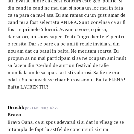
ati invatat minte ca acest concurs este geo-politic. Si
din cand in cand ne mai dau si noua un loc mai in fata
ca sa para ca nu-i asa. Eu am ramas cu un gust amar de
cand nu a fost selectata ANDRA. Sunt convinsa ca ar fi
fost in primele 5 locuri. Aveam o voce, o piesa,
dansatori, un show super. Toate "ingredientele" pentru
o reusita. Dar se pare ca pe unii ii roade invidia si din
nou am dat cu batul in balta. Ne meritam soarta. Eu
propun sa nu mai participam si sa ne ocupam ami mult
sa facem din "Cerbul de aur" un festival de talie
mondiala unde sa apara artisti valorosi. Sa fie ce era
odata. Sa ne invidieze chiar Eurovisionul. Bafta ELENA!
Bafta LAURENTIU!
Drushk
pe 21 Mai 2009, 16:33
Bravo
Bravo Oana, ca ai spus adevarul si ai dat in vileag ce se
intampla de fapt la astfel de concursuri si cum