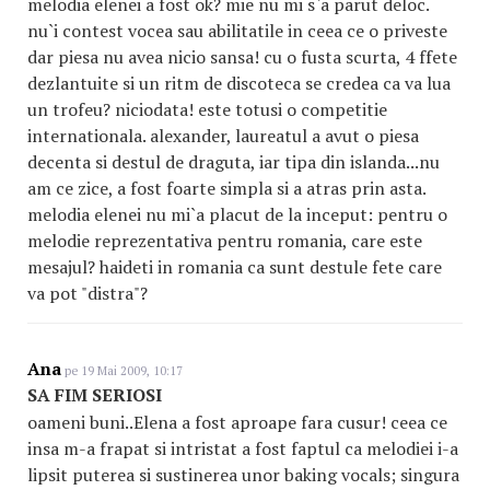
melodia elenei a fost ok? mie nu mi s`a parut deloc.
nu`i contest vocea sau abilitatile in ceea ce o priveste
dar piesa nu avea nicio sansa! cu o fusta scurta, 4 ffete
dezlantuite si un ritm de discoteca se credea ca va lua
un trofeu? niciodata! este totusi o competitie
internationala. alexander, laureatul a avut o piesa
decenta si destul de draguta, iar tipa din islanda...nu
am ce zice, a fost foarte simpla si a atras prin asta.
melodia elenei nu mi`a placut de la inceput: pentru o
melodie reprezentativa pentru romania, care este
mesajul? haideti in romania ca sunt destule fete care
va pot "distra"?
Ana
pe 19 Mai 2009, 10:17
SA FIM SERIOSI
oameni buni..Elena a fost aproape fara cusur! ceea ce
insa m-a frapat si intristat a fost faptul ca melodiei i-a
lipsit puterea si sustinerea unor baking vocals; singura