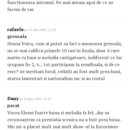
functioneaza sistemul. Ne mai miram apoi de ce ne
facem de ras
rafaela
pe 21 Mai 2009, 11:39
greseala
Ileana Voicu, cum ai putut sa faci o asemenea greseala,
nu se mai califica primele 10 tari in finala, doar 4 care
sustin cu bani si melodia castigatoare, indiferent ce loc
ocupam fie 2, 6... tot participam la semifinala, si de ce
esec? ne meritam locul, ceilalti au fost mult prea buni,
atatea lamentari si nationalism nu-si au rostul
Dany
pe 20 Mai 2009, 10:39
pacat
Vocea Elenei foarte buna si melodia la fel...dar sa
recunoastem ca prestatia scenica nu a fost prea buna.
Mie mi-a placut mult mai mult show-ul la Eurovision-