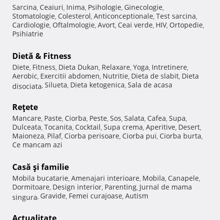
Sarcina
Ceaiuri
Inima
Psihologie
Ginecologie
,
,
,
,
,
Stomatologie
Colesterol
Anticonceptionale
Test sarcina
,
,
,
,
Cardiologie
Oftalmologie
Avort
Ceai verde
HIV
Ortopedie
,
,
,
,
,
,
Psihiatrie
Dietă & Fitness
Diete
Fitness
Dieta Dukan
Relaxare
Yoga
Intretinere
,
,
,
,
,
,
Aerobic
Exercitii abdomen
Nutritie
Dieta de slabit
Dieta
,
,
,
,
Silueta
Dieta ketogenica
Sala de acasa
disociata
,
,
,
Reţete
Mancare
Paste
Ciorba
Peste
Sos
Salata
Cafea
Supa
,
,
,
,
,
,
,
,
Dulceata
Tocanita
Cocktail
Supa crema
Aperitive
Desert
,
,
,
,
,
,
Maioneza
Pilaf
Ciorba perisoare
Ciorba pui
Ciorba burta
,
,
,
,
,
Ce mancam azi
Casă şi familie
Mobila bucatarie
Amenajari interioare
Mobila
Canapele
,
,
,
,
Dormitoare
Design interior
Parenting
Jurnal de mama
,
,
,
Gravide
Femei curajoase
Autism
singura
,
,
,
Actualitate