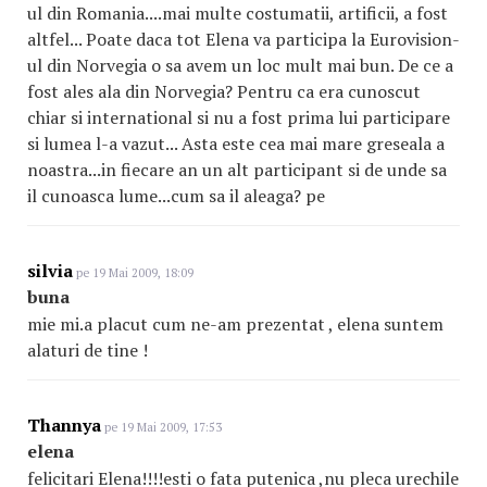
ul din Romania....mai multe costumatii, artificii, a fost
altfel... Poate daca tot Elena va participa la Eurovision-
ul din Norvegia o sa avem un loc mult mai bun. De ce a
fost ales ala din Norvegia? Pentru ca era cunoscut
chiar si international si nu a fost prima lui participare
si lumea l-a vazut... Asta este cea mai mare greseala a
noastra...in fiecare an un alt participant si de unde sa
il cunoasca lume...cum sa il aleaga? pe
silvia
pe 19 Mai 2009, 18:09
buna
mie mi.a placut cum ne-am prezentat , elena suntem
alaturi de tine !
Thannya
pe 19 Mai 2009, 17:53
elena
felicitari Elena!!!!esti o fata putenica ,nu pleca urechile