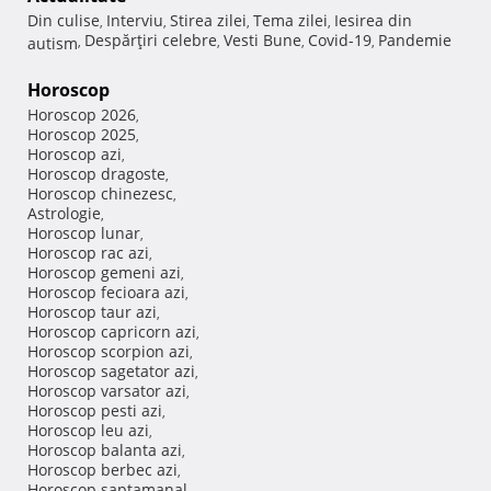
Din culise
Interviu
Stirea zilei
Tema zilei
Iesirea din
,
,
,
,
Despărţiri celebre
Vesti Bune
Covid-19
Pandemie
autism
,
,
,
,
Horoscop
Horoscop 2026
,
Horoscop 2025
,
Horoscop azi
,
Horoscop dragoste
,
Horoscop chinezesc
,
Astrologie
,
Horoscop lunar
,
Horoscop rac azi
,
Horoscop gemeni azi
,
Horoscop fecioara azi
,
Horoscop taur azi
,
Horoscop capricorn azi
,
Horoscop scorpion azi
,
Horoscop sagetator azi
,
Horoscop varsator azi
,
Horoscop pesti azi
,
Horoscop leu azi
,
Horoscop balanta azi
,
Horoscop berbec azi
,
Horoscop saptamanal