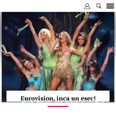
Inregistreaza
© Copyright:
Eurovision, inca un esec!