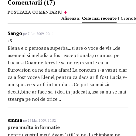
Comentarii (17)
POSTEAZA COMENTARIU
Afiseaza:
Cele mai recente
|
Cronol
Sango
pe 7 Iun 2009, 00:11
:X
Elena e o persoana superba...si are o voce de vis...de
asemeni si melodia a fost exceptionala,o cunosc pe
Lucia si Doamne fereste sa ne reprezinte ea la
Eurovision ca ne da aia afara! La concurs s-a vazut clar
ca a fost vocea Elenei,pentru ca daca ar fi fost Lucia,v-
am spus ce s-ar fi intamplat... Ce pot sa mai zic
decat,bine ar face sa-i dea in judecata,asa sa nu se mai
stearga pe noi de orice...
emma
pe 26 Mai 2009, 10:52
prea multa informatie
pentru gustul meu! Avem "stil" si nu-l schimbam pe