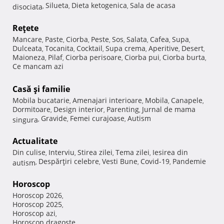
Silueta
Dieta ketogenica
Sala de acasa
disociata
,
,
,
Reţete
Mancare
Paste
Ciorba
Peste
Sos
Salata
Cafea
Supa
,
,
,
,
,
,
,
,
Dulceata
Tocanita
Cocktail
Supa crema
Aperitive
Desert
,
,
,
,
,
,
Maioneza
Pilaf
Ciorba perisoare
Ciorba pui
Ciorba burta
,
,
,
,
,
Ce mancam azi
Casă şi familie
Mobila bucatarie
Amenajari interioare
Mobila
Canapele
,
,
,
,
Dormitoare
Design interior
Parenting
Jurnal de mama
,
,
,
Gravide
Femei curajoase
Autism
singura
,
,
,
Actualitate
Din culise
Interviu
Stirea zilei
Tema zilei
Iesirea din
,
,
,
,
Despărţiri celebre
Vesti Bune
Covid-19
Pandemie
autism
,
,
,
,
Horoscop
Horoscop 2026
,
Horoscop 2025
,
Horoscop azi
,
Horoscop dragoste
,