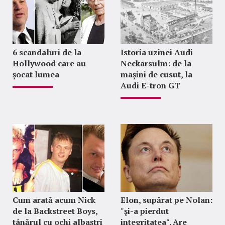
6 scandaluri de la
Istoria uzinei Audi
Hollywood care au
Neckarsulm: de la
șocat lumea
mașini de cusut, la
Audi E-tron GT
Cum arată acum Nick
Elon, supărat pe Nolan:
de la Backstreet Boys,
"şi-a pierdut
tânărul cu ochi albaștri
integritatea". Are