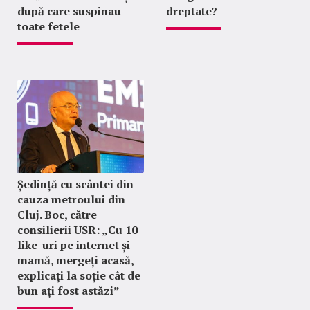
după care suspinau
dreptate?
toate fetele
Ședință cu scântei din
cauza metroului din
Cluj. Boc, către
consilierii USR: „Cu 10
like-uri pe internet și
mamă, mergeți acasă,
explicați la soție cât de
bun ați fost astăzi”