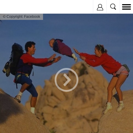
Inregistreaza
© Copyright: Facebook