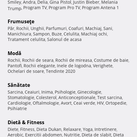
Smiley
Andra
Delia
Gina Pistol
Justin Bieber
Melania
,
,
,
,
,
Program TV
Program Pro TV
Program Antena 1
Trump
,
,
,
Frumuseţe
Păr
Rochii
Unghii
Parfumuri
Coafuri
Machiaj
Sani
,
,
,
,
,
,
,
Manichiura
Sampon
Buze
Celulita
Machiaj ochi
,
,
,
,
,
Tratament celulita
Salonul de acasa
,
Modă
Rochii
Rochii de seara
Rochii de mireasa
Costume de baie
,
,
,
,
Pantofi
Rochii elegante
Inele de logodna
Verighete
,
,
,
,
Ochelari de soare
Tendinte 2020
,
Sănătate
Sarcina
Ceaiuri
Inima
Psihologie
Ginecologie
,
,
,
,
,
Stomatologie
Colesterol
Anticonceptionale
Test sarcina
,
,
,
,
Cardiologie
Oftalmologie
Avort
Ceai verde
HIV
Ortopedie
,
,
,
,
,
,
Psihiatrie
Dietă & Fitness
Diete
Fitness
Dieta Dukan
Relaxare
Yoga
Intretinere
,
,
,
,
,
,
Aerobic
Exercitii abdomen
Nutritie
Dieta de slabit
Dieta
,
,
,
,