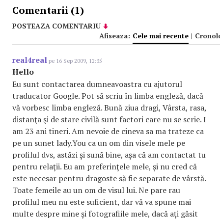
Comentarii (1)
POSTEAZA COMENTARIU
Afiseaza:
Cele mai recente
|
Cronol
real4real
pe 16 Sep 2009, 12:35
Hello
Eu sunt contactarea dumneavoastra cu ajutorul
traducator Google. Pot să scriu în limba engleză, dacă
vă vorbesc limba engleză. Bună ziua dragi, Vârsta, rasa,
distanţa şi de stare civilă sunt factori care nu se scrie. I
am 23 ani tineri. Am nevoie de cineva sa ma trateze ca
pe un sunet lady.You ca un om din visele mele pe
profilul dvs, astăzi şi sună bine, aşa că am contactat tu
pentru relaţii. Eu am preferinţele mele, şi nu cred că
este necesar pentru dragoste să fie separate de vârstă.
Toate femeile au un om de visul lui. Ne pare rau
profilul meu nu este suficient, dar vă va spune mai
multe despre mine şi fotografiile mele, dacă aţi găsit