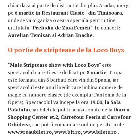
chiar daca ai parte de distractie din plin. Asadar, mergi
pe
6 martie in Restaurant Clasic - din Timisoara
,
unde se va organiza o seara speciala pentru tine,
intitulata
"Preludiu de Ziua Femeii"
. In concert:
Aurelian Temisan si Adrian Enache.
O portie de striptease de la Loco Boys
"Male Striptease show with Loco Boys"
este
spectacolul care-ti este dedicat pe
8 martie
. Trupa
este formata din 8 barbati care vin din Spania, iar
spectacolul este unul inedit care imbina numere de
magie cu numere clasice (de exemplu: Fantoma de la
Opera). Spectacolul va incepe la ora
19.00, la Sala
Palatului
, iar biletele pot fi achizitionate de la
Unirea
Shopping Center et.2, Carrefour Feeria si Carrefour
Orhideea
, sau pot fi comandate online pe site-urile
www.vreaubilet.ro, www.blt.ro, www.bilete.ro .