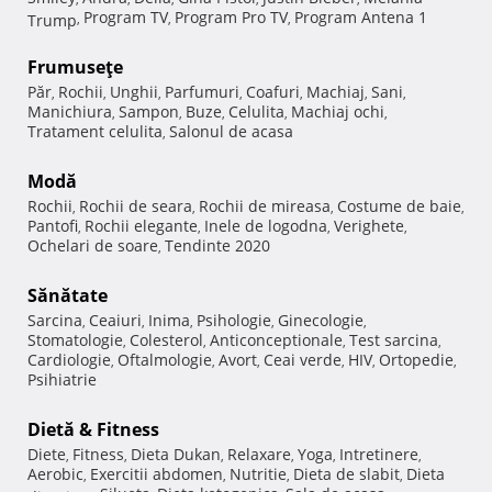
Program TV
Program Pro TV
Program Antena 1
Trump
,
,
,
Frumuseţe
Păr
Rochii
Unghii
Parfumuri
Coafuri
Machiaj
Sani
,
,
,
,
,
,
,
Manichiura
Sampon
Buze
Celulita
Machiaj ochi
,
,
,
,
,
Tratament celulita
Salonul de acasa
,
Modă
Rochii
Rochii de seara
Rochii de mireasa
Costume de baie
,
,
,
,
Pantofi
Rochii elegante
Inele de logodna
Verighete
,
,
,
,
Ochelari de soare
Tendinte 2020
,
Sănătate
Sarcina
Ceaiuri
Inima
Psihologie
Ginecologie
,
,
,
,
,
Stomatologie
Colesterol
Anticonceptionale
Test sarcina
,
,
,
,
Cardiologie
Oftalmologie
Avort
Ceai verde
HIV
Ortopedie
,
,
,
,
,
,
Psihiatrie
Dietă & Fitness
Diete
Fitness
Dieta Dukan
Relaxare
Yoga
Intretinere
,
,
,
,
,
,
Aerobic
Exercitii abdomen
Nutritie
Dieta de slabit
Dieta
,
,
,
,