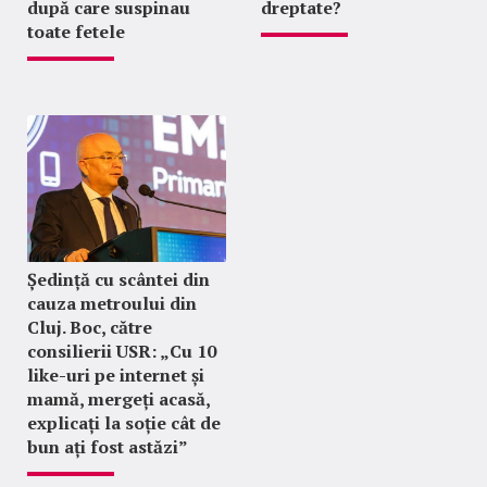
după care suspinau
dreptate?
toate fetele
Ședință cu scântei din
cauza metroului din
Cluj. Boc, către
consilierii USR: „Cu 10
like-uri pe internet și
mamă, mergeți acasă,
explicați la soție cât de
bun ați fost astăzi”