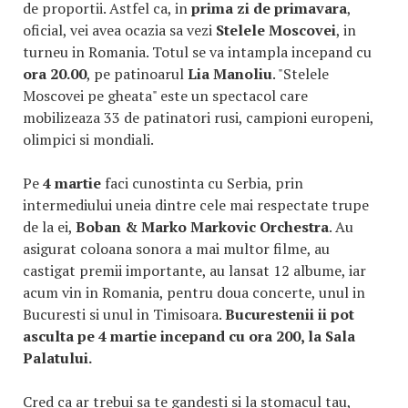
de proportii. Astfel ca, in
prima zi de primavara
,
oficial, vei avea ocazia sa vezi
Stelele Moscovei
, in
turneu in Romania. Totul se va intampla incepand cu
ora 20.00
, pe patinoarul
Lia Manoliu
. "Stelele
Moscovei pe gheata" este un spectacol care
mobilizeaza 33 de patinatori rusi, campioni europeni,
olimpici si mondiali.
Pe
4 martie
faci cunostinta cu Serbia, prin
intermediului uneia dintre cele mai respectate trupe
de la ei,
Boban & Marko Markovic Orchestra
. Au
asigurat coloana sonora a mai multor filme, au
castigat premii importante, au lansat 12 albume, iar
acum vin in Romania, pentru doua concerte, unul in
Bucuresti si unul in Timisoara.
Bucurestenii ii pot
asculta pe 4 martie incepand cu ora 200, la Sala
Palatului.
Cred ca ar trebui sa te gandesti si la stomacul tau,