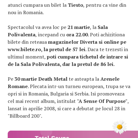
atunci cumpara un bilet la
Tiesto
, pentru ca vine din
nou in Romania.
Spectacolul va avea loc pe
21 martie
, la
Sala
Polivalenta
, incepand cu
ora 22.00
. Poti achizitiona
bilete din reteaua
magazinelor Diverta si online pe
www.bilete.ro, la pretul de 57 lei
. Daca te trezesti in
ultimul moment,
poti cumpara tichetul de intrare si
de la Sala Polivalenta, dar la pretul de 86 lei.
Pe
30 martie Death Metal
te asteapta la
Arenele
Romane
. Plecata intr-un turneu european, trupa se va
opri si in Romania, Bulgaria si Serbia. Isi promoveaza
cel mai recent album, intitulat
"A Sense Of Purpose"
,
lansat in aprilie 2008, si care a debutat pe locul 28 in
"Billboard 200".