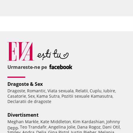
Urmareste-ne pe
Dragoste & Sex
Dragoste
Romantic
Viata sexuala
Relatii
Cuplu
Iubire
,
,
,
,
,
,
Casatorie
Sex
Kama Sutra
Pozitii sexuale Kamasutra
,
,
,
,
Declaratii de dragoste
Divertisment
Meghan Markle
Kate Middleton
Kim Kardashian
Johnny
,
,
,
Teo Trandafir
Angelina Jolie
Dana Rogoz
Dani Otil
Depp
,
,
,
,
,
Smiley
Andra
Delia
Gina Pistol
Justin Bieber
Melania
,
,
,
,
,