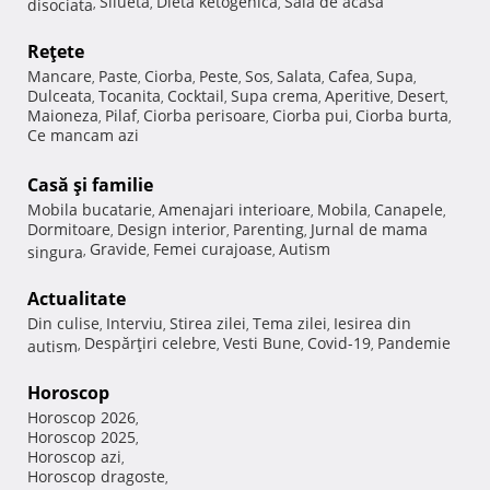
Silueta
Dieta ketogenica
Sala de acasa
disociata
,
,
,
Reţete
Mancare
Paste
Ciorba
Peste
Sos
Salata
Cafea
Supa
,
,
,
,
,
,
,
,
Dulceata
Tocanita
Cocktail
Supa crema
Aperitive
Desert
,
,
,
,
,
,
Maioneza
Pilaf
Ciorba perisoare
Ciorba pui
Ciorba burta
,
,
,
,
,
Ce mancam azi
Casă şi familie
Mobila bucatarie
Amenajari interioare
Mobila
Canapele
,
,
,
,
Dormitoare
Design interior
Parenting
Jurnal de mama
,
,
,
Gravide
Femei curajoase
Autism
singura
,
,
,
Actualitate
Din culise
Interviu
Stirea zilei
Tema zilei
Iesirea din
,
,
,
,
Despărţiri celebre
Vesti Bune
Covid-19
Pandemie
autism
,
,
,
,
Horoscop
Horoscop 2026
,
Horoscop 2025
,
Horoscop azi
,
Horoscop dragoste
,