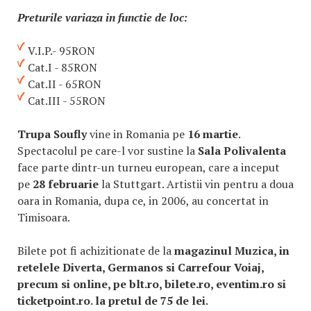
Preturile variaza in functie de loc:
V.I.P.- 95RON
Cat.I - 85RON
Cat.II - 65RON
Cat.III - 55RON
Trupa Soufly
vine in Romania pe
16 martie
.
Spectacolul pe care-l vor sustine la
Sala Polivalenta
face parte dintr-un turneu european, care a inceput
pe
28 februarie
la Stuttgart. Artistii vin pentru a doua
oara in Romania, dupa ce, in 2006, au concertat in
Timisoara.
Bilete pot fi achizitionate de la
magazinul Muzica, in
retelele Diverta, Germanos si Carrefour Voiaj,
precum si online, pe blt.ro, bilete.ro, eventim.ro si
ticketpoint.ro. la pretul de 75 de lei.