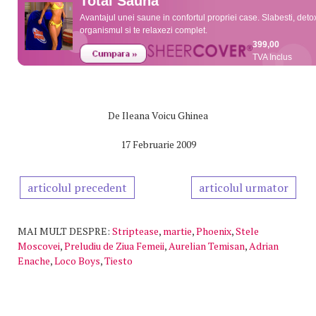
Total Sauna
Avantajul unei saune in confortul propriei case. Slabesti, detox
organismul si te relaxezi complet.
399,00
TVA Inclus
De
Ileana Voicu Ghinea
17 Februarie 2009
articolul precedent
articolul urmator
MAI MULT DESPRE:
Striptease
,
martie
,
Phoenix
,
Stele
Moscovei
,
Preludiu de Ziua Femeii
,
Aurelian Temisan
,
Adrian
Enache
,
Loco Boys
,
Tiesto