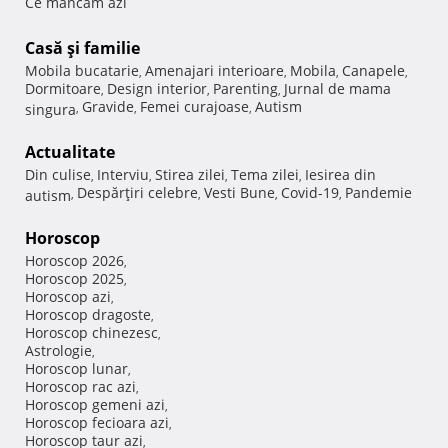
Ce mancam azi
Casă şi familie
Mobila bucatarie
Amenajari interioare
Mobila
Canapele
,
,
,
,
Dormitoare
Design interior
Parenting
Jurnal de mama
,
,
,
Gravide
Femei curajoase
Autism
singura
,
,
,
Actualitate
Din culise
Interviu
Stirea zilei
Tema zilei
Iesirea din
,
,
,
,
Despărţiri celebre
Vesti Bune
Covid-19
Pandemie
autism
,
,
,
,
Horoscop
Horoscop 2026
,
Horoscop 2025
,
Horoscop azi
,
Horoscop dragoste
,
Horoscop chinezesc
,
Astrologie
,
Horoscop lunar
,
Horoscop rac azi
,
Horoscop gemeni azi
,
Horoscop fecioara azi
,
Horoscop taur azi
,