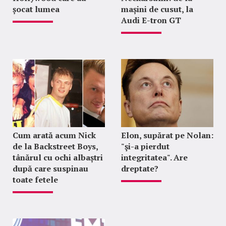
șocat lumea
mașini de cusut, la
Audi E-tron GT
Cum arată acum Nick
Elon, supărat pe Nolan:
de la Backstreet Boys,
"şi-a pierdut
tânărul cu ochi albaștri
integritatea". Are
după care suspinau
dreptate?
toate fetele