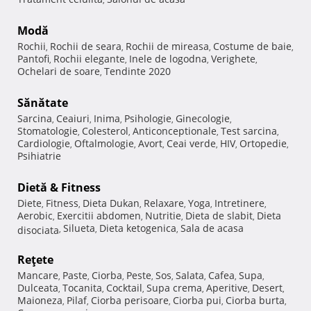
Modă
Rochii
Rochii de seara
Rochii de mireasa
Costume de baie
,
,
,
,
Pantofi
Rochii elegante
Inele de logodna
Verighete
,
,
,
,
Ochelari de soare
Tendinte 2020
,
Sănătate
Sarcina
Ceaiuri
Inima
Psihologie
Ginecologie
,
,
,
,
,
Stomatologie
Colesterol
Anticonceptionale
Test sarcina
,
,
,
,
Cardiologie
Oftalmologie
Avort
Ceai verde
HIV
Ortopedie
,
,
,
,
,
,
Psihiatrie
Dietă & Fitness
Diete
Fitness
Dieta Dukan
Relaxare
Yoga
Intretinere
,
,
,
,
,
,
Aerobic
Exercitii abdomen
Nutritie
Dieta de slabit
Dieta
,
,
,
,
Silueta
Dieta ketogenica
Sala de acasa
disociata
,
,
,
Reţete
Mancare
Paste
Ciorba
Peste
Sos
Salata
Cafea
Supa
,
,
,
,
,
,
,
,
Dulceata
Tocanita
Cocktail
Supa crema
Aperitive
Desert
,
,
,
,
,
,
Maioneza
Pilaf
Ciorba perisoare
Ciorba pui
Ciorba burta
,
,
,
,
,