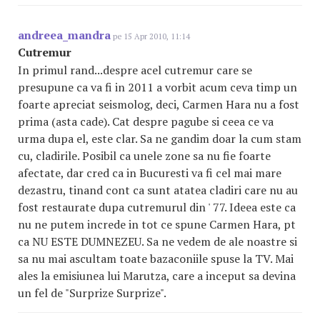
andreea_mandra
pe 15 Apr 2010, 11:14
Cutremur
In primul rand...despre acel cutremur care se
presupune ca va fi in 2011 a vorbit acum ceva timp un
foarte apreciat seismolog, deci, Carmen Hara nu a fost
prima (asta cade). Cat despre pagube si ceea ce va
urma dupa el, este clar. Sa ne gandim doar la cum stam
cu, cladirile. Posibil ca unele zone sa nu fie foarte
afectate, dar cred ca in Bucuresti va fi cel mai mare
dezastru, tinand cont ca sunt atatea cladiri care nu au
fost restaurate dupa cutremurul din ' 77. Ideea este ca
nu ne putem increde in tot ce spune Carmen Hara, pt
ca NU ESTE DUMNEZEU. Sa ne vedem de ale noastre si
sa nu mai ascultam toate bazaconiile spuse la TV. Mai
ales la emisiunea lui Marutza, care a inceput sa devina
un fel de "Surprize Surprize".