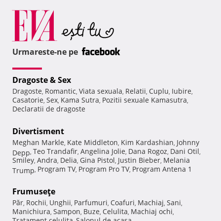
Urmareste-ne pe
Dragoste & Sex
Dragoste
Romantic
Viata sexuala
Relatii
Cuplu
Iubire
,
,
,
,
,
,
Casatorie
Sex
Kama Sutra
Pozitii sexuale Kamasutra
,
,
,
,
Declaratii de dragoste
Divertisment
Meghan Markle
Kate Middleton
Kim Kardashian
Johnny
,
,
,
Teo Trandafir
Angelina Jolie
Dana Rogoz
Dani Otil
Depp
,
,
,
,
,
Smiley
Andra
Delia
Gina Pistol
Justin Bieber
Melania
,
,
,
,
,
Program TV
Program Pro TV
Program Antena 1
Trump
,
,
,
Frumuseţe
Păr
Rochii
Unghii
Parfumuri
Coafuri
Machiaj
Sani
,
,
,
,
,
,
,
Manichiura
Sampon
Buze
Celulita
Machiaj ochi
,
,
,
,
,
Tratament celulita
Salonul de acasa
,