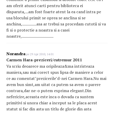
am oferit atunci carti pentru biblioteca ei
disparuta,...am fost foarte atent la ea cand intra pe
usa blocului primit se oprea se anclina si se
anchina,..............asa ar trebui sa procedam cutotii si va
fi si o protectie a noastra si a casei
noastre,...............................
Norandra
pe 29 Apr 2010, 14:01
Carmen Hara-preziceri/cutremur 2011
Va scriu deoarece ma oripileaza&ma intristeaza
maniera,sau mai corect spus lipsa de maniere a celor
ce au comentat"prezicerile"d-nei Carmen Hara.Nu mai
avem bun simt,am uitat ca putem sa avem o parere
contrara,dar ne-o putem exprima elegant.Din
nefericire,aceasta este inca o dovada ca suntem
primitivi si unora chiar a inceput sa le placa acest
statut si fac din asta un titlu de glorie din asta