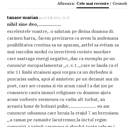
Afiseaza:
Cele mai recente
|
Cronol
tanase marian
pe 21 Feb 2011, 21:27
nihil sine deo,....................
excelentele voastre,. o salutam pe divina doamna dr.
carmen harra,. facem precizarea ca avem la andemana
posibilitatea crestina sa ne aparam,.astfel sa evitam sa
mai rascolim medul cu invectivesi cuvinte murdare
care saatraga energi negative,,dau ca exemplu pe un
cunoscut europarlamentar ,,c. v. t. ,,care se lauda ca el
stie 11 limbi strainesi apoi vorgea ca un derbedeu si
puscarias sadea, apoi al amintesc pe un dezaxat asa zis
poet, care are crasma si vin acum cand l a dat jos pe
ceausescu canta imnuri religioase cu doamne ajuta
acum vorbeste esemenea cu vadm alt turbat, an
aceasta lume de bolnavi psihic,....................... eu am
cunoscut odoamna care locuia la etajul 7 an brezoianu
,,a ramas pe ramasite lacutremur,la inctul regim
comunist a primit casanoua si absolut toate cele eu i