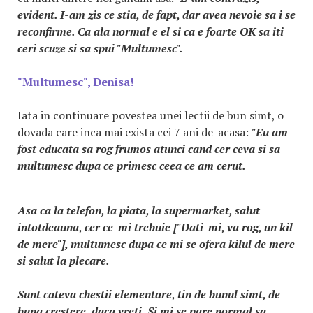
evident. I-am zis ce stia, de fapt, dar avea nevoie sa i se
reconfirme. Ca ala normal e el si ca e foarte OK sa iti
ceri scuze si sa spui "Multumesc".
"Multumesc", Denisa!
Iata in continuare povestea unei lectii de bun simt, o
dovada care inca mai exista cei 7 ani de-acasa:
"Eu am
fost educata sa rog frumos atunci cand cer ceva si sa
multumesc dupa ce primesc ceea ce am cerut.
Asa ca la telefon, la piata, la supermarket, salut
intotdeauna, cer ce-mi trebuie ["Dati-mi, va rog, un kil
de mere"], multumesc dupa ce mi se ofera kilul de mere
si salut la plecare.
Sunt cateva chestii elementare, tin de bunul simt, de
buna crestere, daca vreti. Si mi se pare normal sa