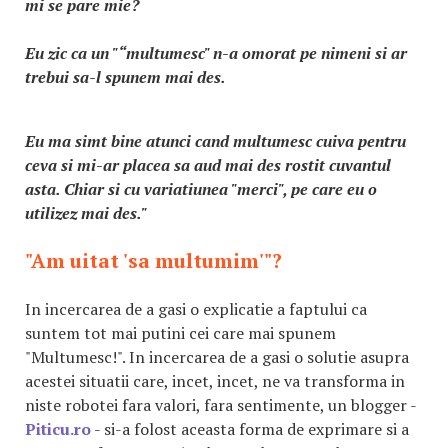
mi se pare mie?
Eu zic ca un "“multumesc" n-a omorat pe nimeni si ar
trebui sa-l spunem mai des.
Eu ma simt bine atunci cand multumesc cuiva pentru
ceva si mi-ar placea sa aud mai des rostit cuvantul
asta. Chiar si cu variatiunea "merci", pe care eu o
utilizez mai des."
"Am uitat 'sa multumim'"?
In incercarea de a gasi o explicatie a faptului ca
suntem tot mai putini cei care mai spunem
"Multumesc!". In incercarea de a gasi o solutie asupra
acestei situatii care, incet, incet, ne va transforma in
niste robotei fara valori, fara sentimente, un blogger -
Piticu.ro
- si-a folost aceasta forma de exprimare si a