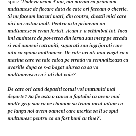
spus:
"Undeva acum 5 ani, ma miram ca primeam
multumesc de fiecare data de cate ori faceam o chestie.
Si nu faceam lucruri mari, din contra, chestii mici care
nici nu costau mult. Pentru asta primeam un
multumesc si eram fericit. Acum s-a schimbat tot. Inca
imi amintesc de povestea din iarna sau merg pe strada
si vad oameni catraniti, suparati sau ingrijorati care
uita sa spuna multumesc. De cate ori ati mai vazut ca o
masina care va taie calea pe strada va semnalizeaza cu
avariile dupa ce s-a bagat aiurea ca sa va
multumeasca ca i-ati dat voie?
De cate ori cand depasiti totusi voi mutumiti mai
departe? Sa fie asta o cauza a faptului ca avem mai
multe griji sau ca ne chinuim sa traim incat uitam ca
pe langa noi avem oameni care merita sa li se spui
multumesc pentru ca au fost buni cu tine?".