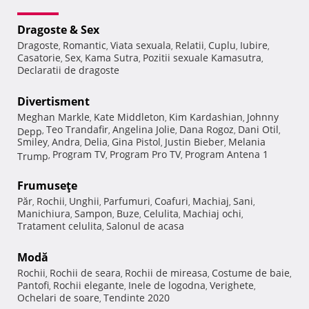
Dragoste & Sex
Dragoste
Romantic
Viata sexuala
Relatii
Cuplu
Iubire
,
,
,
,
,
,
Casatorie
Sex
Kama Sutra
Pozitii sexuale Kamasutra
,
,
,
,
Declaratii de dragoste
Divertisment
Meghan Markle
Kate Middleton
Kim Kardashian
Johnny
,
,
,
Teo Trandafir
Angelina Jolie
Dana Rogoz
Dani Otil
Depp
,
,
,
,
,
Smiley
Andra
Delia
Gina Pistol
Justin Bieber
Melania
,
,
,
,
,
Program TV
Program Pro TV
Program Antena 1
Trump
,
,
,
Frumuseţe
Păr
Rochii
Unghii
Parfumuri
Coafuri
Machiaj
Sani
,
,
,
,
,
,
,
Manichiura
Sampon
Buze
Celulita
Machiaj ochi
,
,
,
,
,
Tratament celulita
Salonul de acasa
,
Modă
Rochii
Rochii de seara
Rochii de mireasa
Costume de baie
,
,
,
,
Pantofi
Rochii elegante
Inele de logodna
Verighete
,
,
,
,
Ochelari de soare
Tendinte 2020
,