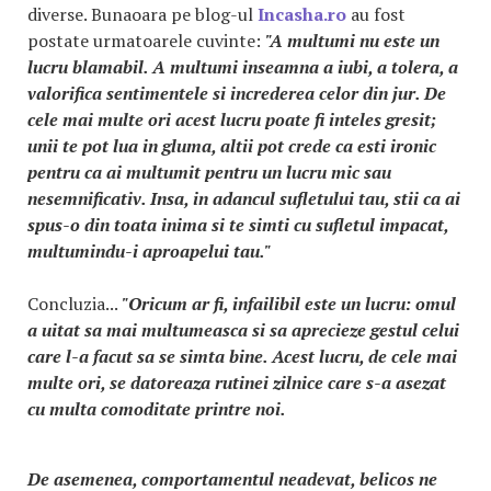
diverse. Bunaoara pe blog-ul
Incasha.ro
au fost
postate urmatoarele cuvinte:
"A multumi nu este un
lucru blamabil. A multumi inseamna a iubi, a tolera, a
valorifica sentimentele si increderea celor din jur. De
cele mai multe ori acest lucru poate fi inteles gresit;
unii te pot lua in gluma, altii pot crede ca esti ironic
pentru ca ai multumit pentru un lucru mic sau
nesemnificativ. Insa, in adancul sufletului tau, stii ca ai
spus-o din toata inima si te simti cu sufletul impacat,
multumindu-i aproapelui tau."
Concluzia...
"Oricum ar fi, infailibil este un lucru: omul
a uitat sa mai multumeasca si sa aprecieze gestul celui
care l-a facut sa se simta bine. Acest lucru, de cele mai
multe ori, se datoreaza rutinei zilnice care s-a asezat
cu multa comoditate printre noi.
De asemenea, comportamentul neadevat, belicos ne