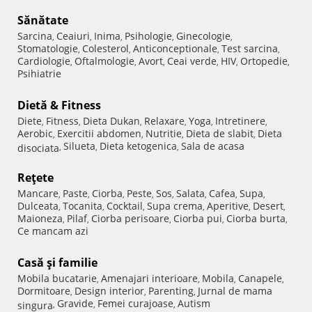
Sănătate
Sarcina
Ceaiuri
Inima
Psihologie
Ginecologie
,
,
,
,
,
Stomatologie
Colesterol
Anticonceptionale
Test sarcina
,
,
,
,
Cardiologie
Oftalmologie
Avort
Ceai verde
HIV
Ortopedie
,
,
,
,
,
,
Psihiatrie
Dietă & Fitness
Diete
Fitness
Dieta Dukan
Relaxare
Yoga
Intretinere
,
,
,
,
,
,
Aerobic
Exercitii abdomen
Nutritie
Dieta de slabit
Dieta
,
,
,
,
Silueta
Dieta ketogenica
Sala de acasa
disociata
,
,
,
Reţete
Mancare
Paste
Ciorba
Peste
Sos
Salata
Cafea
Supa
,
,
,
,
,
,
,
,
Dulceata
Tocanita
Cocktail
Supa crema
Aperitive
Desert
,
,
,
,
,
,
Maioneza
Pilaf
Ciorba perisoare
Ciorba pui
Ciorba burta
,
,
,
,
,
Ce mancam azi
Casă şi familie
Mobila bucatarie
Amenajari interioare
Mobila
Canapele
,
,
,
,
Dormitoare
Design interior
Parenting
Jurnal de mama
,
,
,
Gravide
Femei curajoase
Autism
singura
,
,
,