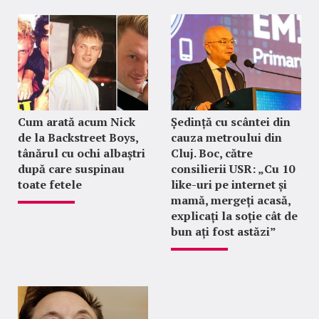
Cum arată acum Nick
Ședință cu scântei din
de la Backstreet Boys,
cauza metroului din
tânărul cu ochi albaștri
Cluj. Boc, către
după care suspinau
consilierii USR: „Cu 10
toate fetele
like-uri pe internet și
mamă, mergeți acasă,
explicați la soție cât de
bun ați fost astăzi”