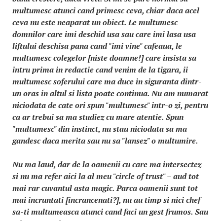
multumesc atunci cand primesc ceva, chiar daca acel
ceva nu este neaparat un obiect. Le multumesc
domnilor care imi deschid usa sau care imi lasa usa
liftului deschisa pana cand "imi vine" cafeaua, le
multumesc colegelor [niste doamne!] care insista sa
intru prima in redactie cand venim de la tigara, ii
multumesc soferului care ma duce in siguranta dintr-
un oras in altul si lista poate continua. Nu am numarat
niciodata de cate ori spun "multumesc" intr-o zi, pentru
ca ar trebui sa ma studiez cu mare atentie. Spun
"multumesc" din instinct, nu stau niciodata sa ma
gandesc daca merita sau nu sa "lansez" o multumire.
Nu ma laud, dar de la oamenii cu care ma intersectez –
si nu ma refer aici la al meu "circle of trust" – aud tot
mai rar cuvantul asta magic. Parca oamenii sunt tot
mai incruntati [incrancenati?], nu au timp si nici chef
sa-ti multumeasca atunci cand faci un gest frumos. Sau