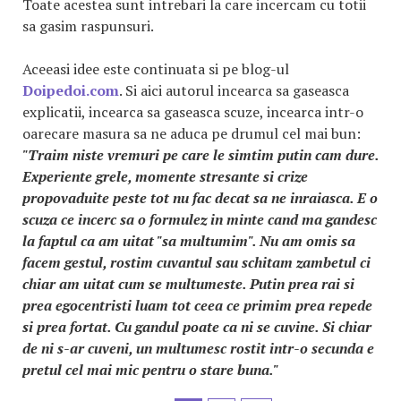
Toate acestea sunt intrebari la care incercam cu totii
sa gasim raspunsuri.
Aceeasi idee este continuata si pe blog-ul
Doipedoi.com
. Si aici autorul incearca sa gaseasca
explicatii, incearca sa gaseasca scuze, incearca intr-o
oarecare masura sa ne aduca pe drumul cel mai bun:
"Traim niste vremuri pe care le simtim putin cam dure.
Experiente grele, momente stresante si crize
propovaduite peste tot nu fac decat sa ne inraiasca. E o
scuza ce incerc sa o formulez in minte cand ma gandesc
la faptul ca am uitat "sa multumim". Nu am omis sa
facem gestul, rostim cuvantul sau schitam zambetul ci
chiar am uitat cum se multumeste. Putin prea rai si
prea egocentristi luam tot ceea ce primim prea repede
si prea fortat. Cu gandul poate ca ni se cuvine. Si chiar
de ni s-ar cuveni, un multumesc rostit intr-o secunda e
pretul cel mai mic pentru o stare buna."