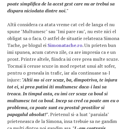
poate simplifica de la acest gest care nu ar trebui sa
dispara niciodata dintre noi."
Altii considera ca atata vreme cat cel de langa el nu
spune "Multumesc" sau "Imi pare rau", nu este nici el
obligat sa o faca. O astfel de situatie relateaza Simona
Tache, pe blogul ei
Simonatache.ro
. Un prieten bun
imi spunea, acum cateva zile, ca are impresia ca e un
prost. Printre altele, fiindca isi cere prea multe scuze.
Tocmai ii ceruse scuze in mod repetat unui alt sofer,
pentru o greseala in trafic, iar ala continuase sa-l
injure:
"Altii nu-si cer scuze, ba, dimpotriva, te injura
tot ei, si prea putini iti multumesc daca-i lasi sa
treaca. In timpul asta, eu imi cer scuze ca boul si
multumesc tot ca boul. Incep sa cred ca poate am eu o
problema, ca poate sunt eu prostul-prostilor si
papagalul absolut!"
. Prietenul si-a luat "paruiala"
prieteneasca de la Simona, insa trebuie sa ne gandim
ca multi dintre noi gandim asa.
"L-am contrazis,