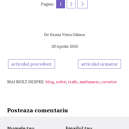
1
2
Pagina:
De
Ileana Voicu Ghinea
20 Aprilie 2010
articolul precedent
articolul urmator
MAI MULT DESPRE:
blog
,
soferi
,
trafic
,
multumesc
,
cersetor
Posteaza comentariu
Numele tau
Emailul tau