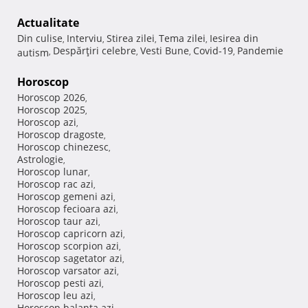
Actualitate
Din culise
Interviu
Stirea zilei
Tema zilei
Iesirea din
,
,
,
,
Despărţiri celebre
Vesti Bune
Covid-19
Pandemie
autism
,
,
,
,
Horoscop
Horoscop 2026
,
Horoscop 2025
,
Horoscop azi
,
Horoscop dragoste
,
Horoscop chinezesc
,
Astrologie
,
Horoscop lunar
,
Horoscop rac azi
,
Horoscop gemeni azi
,
Horoscop fecioara azi
,
Horoscop taur azi
,
Horoscop capricorn azi
,
Horoscop scorpion azi
,
Horoscop sagetator azi
,
Horoscop varsator azi
,
Horoscop pesti azi
,
Horoscop leu azi
,
Horoscop balanta azi