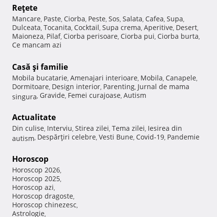
Reţete
Mancare
Paste
Ciorba
Peste
Sos
Salata
Cafea
Supa
,
,
,
,
,
,
,
,
Dulceata
Tocanita
Cocktail
Supa crema
Aperitive
Desert
,
,
,
,
,
,
Maioneza
Pilaf
Ciorba perisoare
Ciorba pui
Ciorba burta
,
,
,
,
,
Ce mancam azi
Casă şi familie
Mobila bucatarie
Amenajari interioare
Mobila
Canapele
,
,
,
,
Dormitoare
Design interior
Parenting
Jurnal de mama
,
,
,
Gravide
Femei curajoase
Autism
singura
,
,
,
Actualitate
Din culise
Interviu
Stirea zilei
Tema zilei
Iesirea din
,
,
,
,
Despărţiri celebre
Vesti Bune
Covid-19
Pandemie
autism
,
,
,
,
Horoscop
Horoscop 2026
,
Horoscop 2025
,
Horoscop azi
,
Horoscop dragoste
,
Horoscop chinezesc
,
Astrologie
,