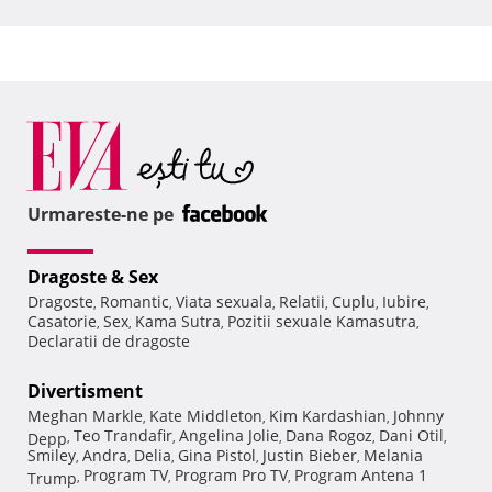
Urmareste-ne pe
Dragoste & Sex
Dragoste
Romantic
Viata sexuala
Relatii
Cuplu
Iubire
,
,
,
,
,
,
Casatorie
Sex
Kama Sutra
Pozitii sexuale Kamasutra
,
,
,
,
Declaratii de dragoste
Divertisment
Meghan Markle
Kate Middleton
Kim Kardashian
Johnny
,
,
,
Teo Trandafir
Angelina Jolie
Dana Rogoz
Dani Otil
Depp
,
,
,
,
,
Smiley
Andra
Delia
Gina Pistol
Justin Bieber
Melania
,
,
,
,
,
Program TV
Program Pro TV
Program Antena 1
Trump
,
,
,