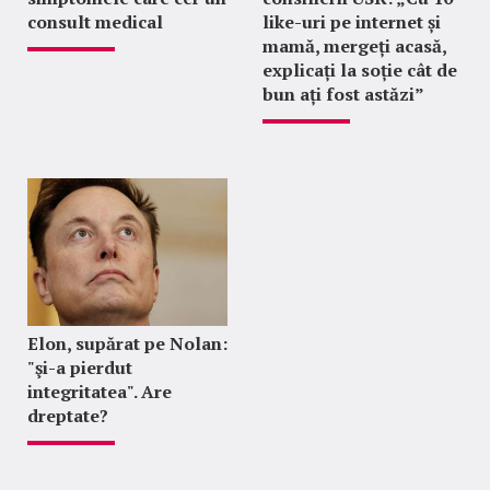
consult medical
like-uri pe internet și
mamă, mergeți acasă,
explicați la soție cât de
bun ați fost astăzi”
Elon, supărat pe Nolan:
"şi-a pierdut
integritatea". Are
dreptate?