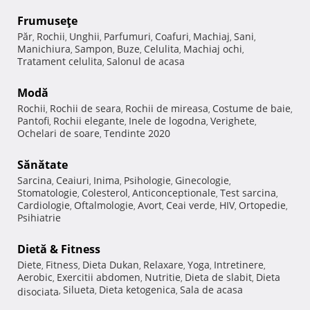
Frumuseţe
Păr
Rochii
Unghii
Parfumuri
Coafuri
Machiaj
Sani
,
,
,
,
,
,
,
Manichiura
Sampon
Buze
Celulita
Machiaj ochi
,
,
,
,
,
Tratament celulita
Salonul de acasa
,
Modă
Rochii
Rochii de seara
Rochii de mireasa
Costume de baie
,
,
,
,
Pantofi
Rochii elegante
Inele de logodna
Verighete
,
,
,
,
Ochelari de soare
Tendinte 2020
,
Sănătate
Sarcina
Ceaiuri
Inima
Psihologie
Ginecologie
,
,
,
,
,
Stomatologie
Colesterol
Anticonceptionale
Test sarcina
,
,
,
,
Cardiologie
Oftalmologie
Avort
Ceai verde
HIV
Ortopedie
,
,
,
,
,
,
Psihiatrie
Dietă & Fitness
Diete
Fitness
Dieta Dukan
Relaxare
Yoga
Intretinere
,
,
,
,
,
,
Aerobic
Exercitii abdomen
Nutritie
Dieta de slabit
Dieta
,
,
,
,
Silueta
Dieta ketogenica
Sala de acasa
disociata
,
,
,