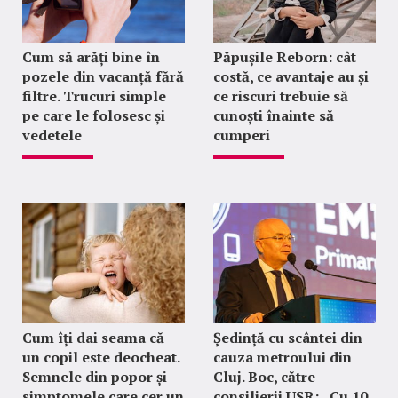
Cum să arăți bine în
Păpușile Reborn: cât
pozele din vacanță fără
costă, ce avantaje au și
filtre. Trucuri simple
ce riscuri trebuie să
pe care le folosesc și
cunoști înainte să
vedetele
cumperi
Cum îți dai seama că
Ședință cu scântei din
un copil este deocheat.
cauza metroului din
Semnele din popor și
Cluj. Boc, către
simptomele care cer un
consilierii USR: „Cu 10