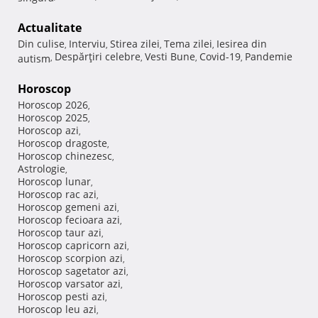
Actualitate
Din culise
Interviu
Stirea zilei
Tema zilei
Iesirea din
,
,
,
,
Despărţiri celebre
Vesti Bune
Covid-19
Pandemie
autism
,
,
,
,
Horoscop
Horoscop 2026
,
Horoscop 2025
,
Horoscop azi
,
Horoscop dragoste
,
Horoscop chinezesc
,
Astrologie
,
Horoscop lunar
,
Horoscop rac azi
,
Horoscop gemeni azi
,
Horoscop fecioara azi
,
Horoscop taur azi
,
Horoscop capricorn azi
,
Horoscop scorpion azi
,
Horoscop sagetator azi
,
Horoscop varsator azi
,
Horoscop pesti azi
,
Horoscop leu azi
,