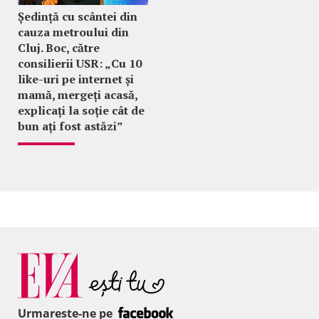
Ședință cu scântei din
cauza metroului din
Cluj. Boc, către
consilierii USR: „Cu 10
like-uri pe internet și
mamă, mergeți acasă,
explicați la soție cât de
bun ați fost astăzi”
Urmareste-ne pe