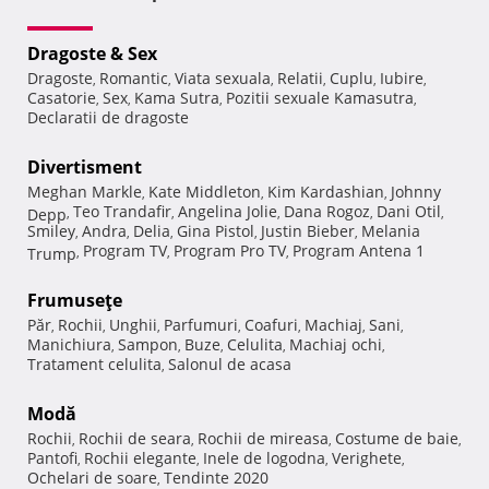
Dragoste & Sex
Dragoste
Romantic
Viata sexuala
Relatii
Cuplu
Iubire
,
,
,
,
,
,
Casatorie
Sex
Kama Sutra
Pozitii sexuale Kamasutra
,
,
,
,
Declaratii de dragoste
Divertisment
Meghan Markle
Kate Middleton
Kim Kardashian
Johnny
,
,
,
Teo Trandafir
Angelina Jolie
Dana Rogoz
Dani Otil
Depp
,
,
,
,
,
Smiley
Andra
Delia
Gina Pistol
Justin Bieber
Melania
,
,
,
,
,
Program TV
Program Pro TV
Program Antena 1
Trump
,
,
,
Frumuseţe
Păr
Rochii
Unghii
Parfumuri
Coafuri
Machiaj
Sani
,
,
,
,
,
,
,
Manichiura
Sampon
Buze
Celulita
Machiaj ochi
,
,
,
,
,
Tratament celulita
Salonul de acasa
,
Modă
Rochii
Rochii de seara
Rochii de mireasa
Costume de baie
,
,
,
,
Pantofi
Rochii elegante
Inele de logodna
Verighete
,
,
,
,
Ochelari de soare
Tendinte 2020
,