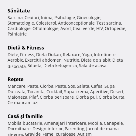
Sănătate
Sarcina
Ceaiuri
Inima
Psihologie
Ginecologie
,
,
,
,
,
Stomatologie
Colesterol
Anticonceptionale
Test sarcina
,
,
,
,
Cardiologie
Oftalmologie
Avort
Ceai verde
HIV
Ortopedie
,
,
,
,
,
,
Psihiatrie
Dietă & Fitness
Diete
Fitness
Dieta Dukan
Relaxare
Yoga
Intretinere
,
,
,
,
,
,
Aerobic
Exercitii abdomen
Nutritie
Dieta de slabit
Dieta
,
,
,
,
Silueta
Dieta ketogenica
Sala de acasa
disociata
,
,
,
Reţete
Mancare
Paste
Ciorba
Peste
Sos
Salata
Cafea
Supa
,
,
,
,
,
,
,
,
Dulceata
Tocanita
Cocktail
Supa crema
Aperitive
Desert
,
,
,
,
,
,
Maioneza
Pilaf
Ciorba perisoare
Ciorba pui
Ciorba burta
,
,
,
,
,
Ce mancam azi
Casă şi familie
Mobila bucatarie
Amenajari interioare
Mobila
Canapele
,
,
,
,
Dormitoare
Design interior
Parenting
Jurnal de mama
,
,
,
Gravide
Femei curajoase
Autism
singura
,
,
,