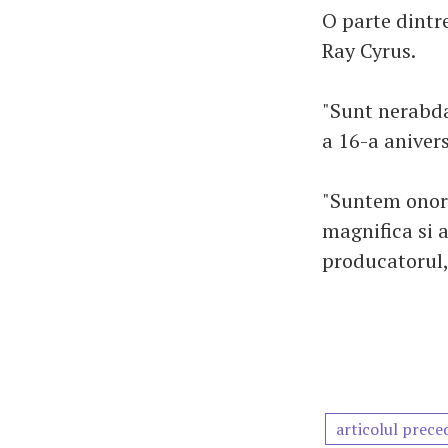
O parte dintre
Ray Cyrus.
"Sunt nerabdat
a 16-a anivers
"Suntem onora
magnifica si 
producatorul, 
articolul prece