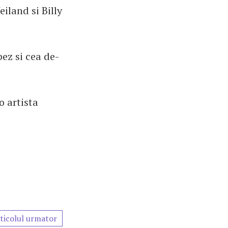
iland si Billy
bez si cea de-
o artista
ticolul urmator