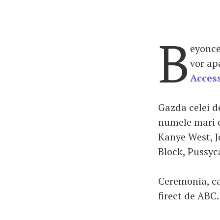
B
eyonce
vor ap
Acces
Gazda celei d
numele mari c
Kanye West, J
Block, Pussyca
Ceremonia, ca
firect de ABC.