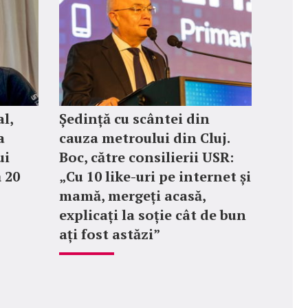
l,
Ședință cu scântei din
a
cauza metroului din Cluj.
ui
Boc, către consilierii USR:
 20
„Cu 10 like-uri pe internet și
mamă, mergeți acasă,
explicați la soție cât de bun
ați fost astăzi”