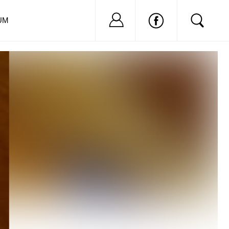
Nu ai cont?
Inregistreaza-
UM