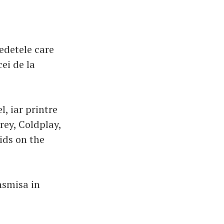
vedetele care
ei de la
, iar printre
ey, Coldplay,
ids on the
nsmisa in