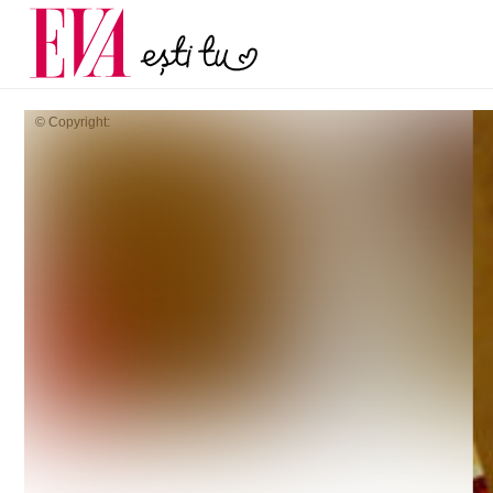
menopauză și când ar t
Carieră
la medic
Actualitate
© Copyright: