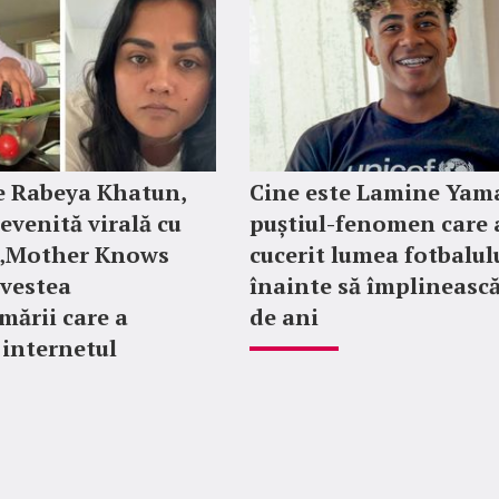
e Rabeya Khatun,
Cine este Lamine Yama
evenită virală cu
puștiul-fenomen care 
e „Mother Knows
cucerit lumea fotbalul
ovestea
înainte să împlinească
mării care a
de ani
 internetul