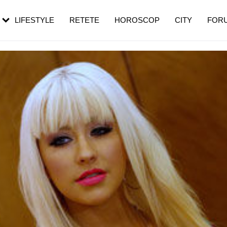
rebui să mergi
și 60 de ani. De ce te trezești mai des
pe măsură ce înaintezi în vârstă
LIFESTYLE
RETETE
HOROSCOP
CITY
FOR