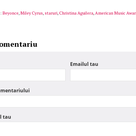
:
Beyonce
,
Miley Cyrus
,
staruri
,
Christina Aguilera
,
American Music Awa
comentariu
Emailul tau
omentariului
l tau