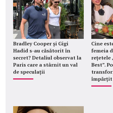
Bradley Cooper și Gigi
Cine est
Hadid s-au căsătorit în
femeia d
secret? Detaliul observat la
rețetel
Paris care a stârnit un val
Best”. P
de speculații
transfor
împărțit