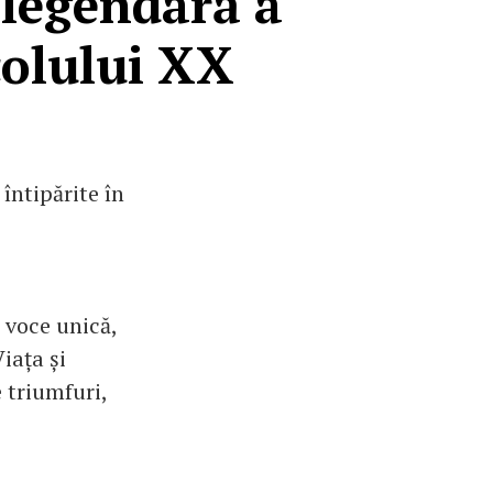
 legendară a
colului XX
întipărite în
 voce unică,
iața și
e triumfuri,