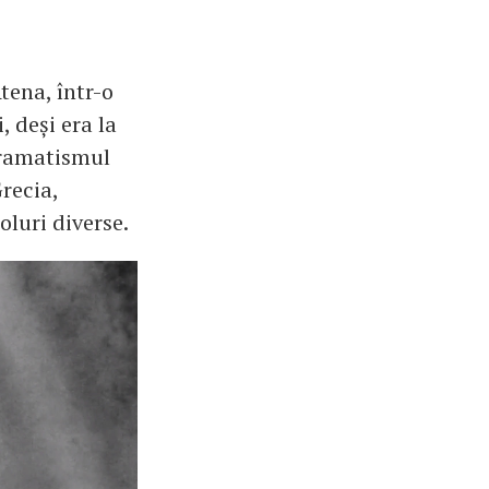
Atena, într-o
, deși era la
 dramatismul
Grecia,
luri diverse.