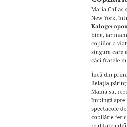
Maria Callas 
New York, înt
Kalogeropou
bine, iar ma
copiilor o via
singura care a
căci fratele m
Încă din primi
Relația părinț
Mama sa, recu
împingă spre 
spectacole de
copilărie feri
realitatea difi