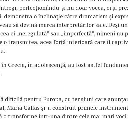
întregi, perfecționându-și nu doar vocea, ci și pre
i, demonstra o înclinație către dramatism și expre
aveau să devină marca interpretărilor sale. Deși uni
cea ei „neregulată” sau „imperfectă”, nimeni nu 
 o transmitea, acea forță interioară care îi captiv
u.
 în Grecia, în adolescență, au fost astfel fundame
.
dă dificilă pentru Europa, cu tensiuni care anunța
l, Maria Callas și-a construit primele instrument
ă o transforme într-una dintre cele mai mari voci 