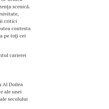
zența scenică.
sivitate,
i critici
putea contesta
a pe toți cei
ntul carierei
u Al Doilea
e ale unei
ale secolului