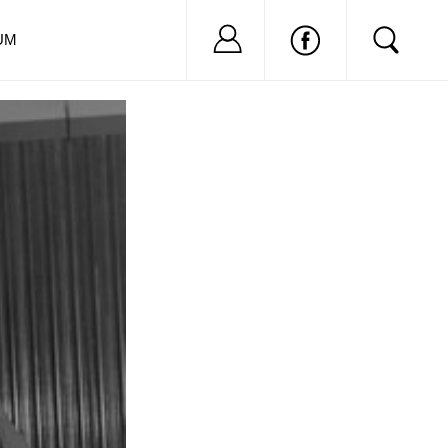
Nu ai cont?
Inregistreaza-
UM