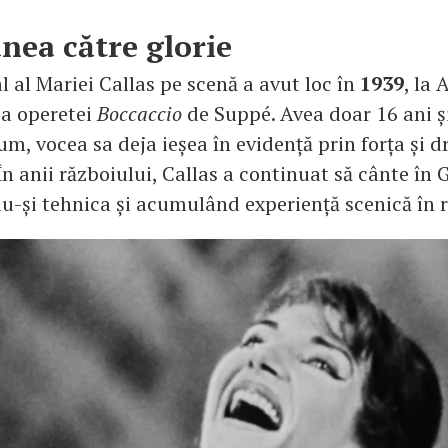
nea către glorie
l al Mariei Callas pe scenă a avut loc în
1939
, la 
 a operetei
Boccaccio
de Suppé. Avea doar 16 ani și
um, vocea sa deja ieșea în evidență prin forța și
 În anii războiului, Callas a continuat să cânte în 
u-și tehnica și acumulând experiență scenică în ro