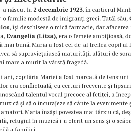
s-a născut la
2 decembrie 1923
, în cartierul Man
r-o familie modestă de imigranți greci. Tatăl său,
los
, își deschisese o mică farmacie, dar afacere
ma,
Evangelia (Litsa)
, era o femeie ambițioasă, do
ță mai bună. Maria a fost cel de-al treilea copil al 
vea să supraviețuiască maturității alături de sora
ai mare a murit la vârstă fragedă.
i ani, copilăria Mariei a fost marcată de tensiuni 
ilor era conflictuală, cu certuri frecvente și lipsuri
noscând talentul vocal precoce al fetiței, a încep
muzică și să o încurajeze să cânte la evenimente ș
 amatori. Maria însăși povestea mai târziu că, deș
cită, refugiul în muzică i-a oferit un sens și o scăp
cilă a familiei.