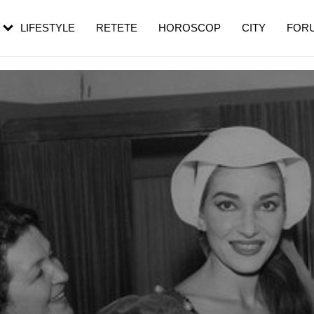
rebui să mergi
și 60 de ani. De ce te trezești mai des
pe măsură ce înaintezi în vârstă
LIFESTYLE
RETETE
HOROSCOP
CITY
FOR