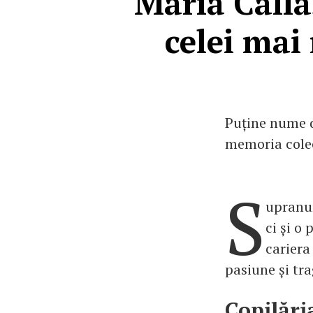
Maria Calla
celei mai
Puține nume d
memoria colec
S
upranum
ci și o
cariera
pasiune și tra
Copilări