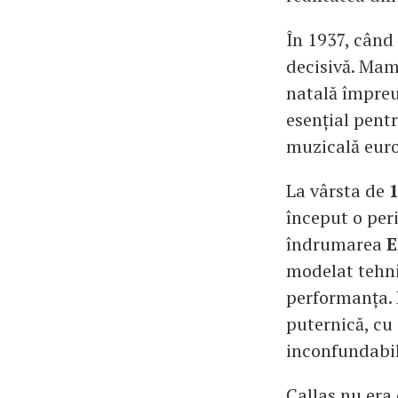
În 1937, când 
decisivă. Mama
natală împreu
esențial pentr
muzicală euro
La vârsta de
1
început o per
îndrumarea
E
modelat tehnic
performanța. 
puternică, cu
inconfundabil
Callas nu era 