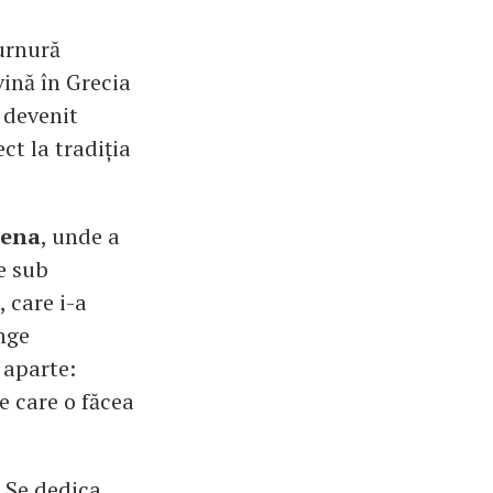
turnură
vină în Grecia
 devenit
ct la tradiția
tena
, unde a
e sub
 care i-a
inge
 aparte:
e care o făcea
. Se dedica