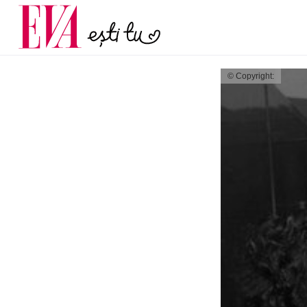
menopauză și când ar t
Carieră
la medic
Actualitate
© Copyright: