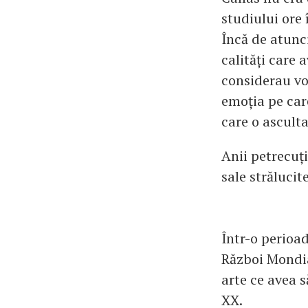
studiului ore 
Încă de atunc
calități care 
considerau vo
emoția pe care
care o asculta
Anii petrecuți
sale strălucite
Într-o perioa
Război Mondia
arte ce avea s
XX.