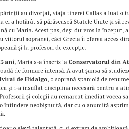
părinții au divorțat, viața tinerei Callas a luat o 
 ei a hotărât să părăsească Statele Unite și să re
nă cu Maria. Acest pas, deși dureros la început, a
u viitorul sopranei, căci Grecia îi oferea acces dire
peană și la profesori de excepție.
3 ani
, Maria s-a înscris la
Conservatorul din A
ioadă de formare intensă. A avut șansa să studiez
lvirai de Hidalgo
, o soprană spaniolă de renume,
a și i-a insuflat disciplina necesară pentru a at
Profesorii și colegii au remarcat imediat vocea sa
 o întindere neobișnuită, dar cu o anumită asprim
ă.
doar o elevă talentată, ci și extrem de ambițioasă