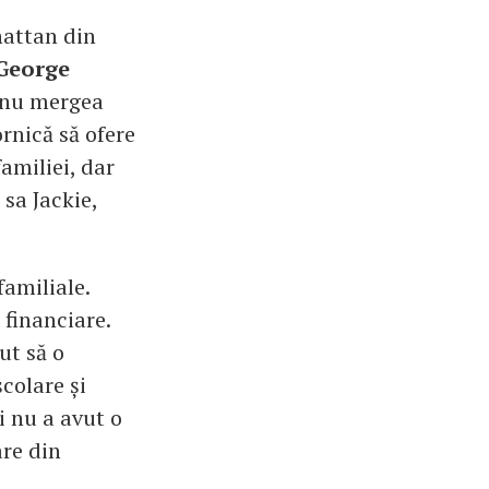
hattan din
George
a nu mergea
rnică să ofere
familiei, dar
 sa Jackie,
familiale.
 financiare.
ut să o
colare și
i nu a avut o
are din