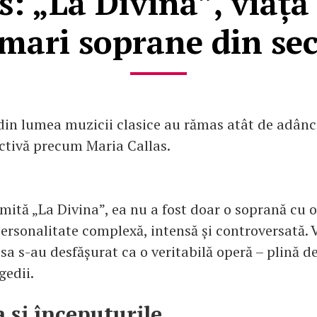
s: „La Divina”, viața
 mari soprane din se
in lumea muzicii clasice au rămas atât de adânc 
tivă precum Maria Callas.
ită „La Divina”, ea nu a fost doar o soprană cu o
 personalitate complexă, intensă și controversată. V
 sa s-au desfășurat ca o veritabilă operă – plină d
gedii.
a și începuturile