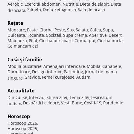
Aerobic
Exercitii abdomen
Nutritie
Dieta de slabit
Dieta
,
,
,
,
Silueta
Dieta ketogenica
Sala de acasa
disociata
,
,
,
Reţete
Mancare
Paste
Ciorba
Peste
Sos
Salata
Cafea
Supa
,
,
,
,
,
,
,
,
Dulceata
Tocanita
Cocktail
Supa crema
Aperitive
Desert
,
,
,
,
,
,
Maioneza
Pilaf
Ciorba perisoare
Ciorba pui
Ciorba burta
,
,
,
,
,
Ce mancam azi
Casă şi familie
Mobila bucatarie
Amenajari interioare
Mobila
Canapele
,
,
,
,
Dormitoare
Design interior
Parenting
Jurnal de mama
,
,
,
Gravide
Femei curajoase
Autism
singura
,
,
,
Actualitate
Din culise
Interviu
Stirea zilei
Tema zilei
Iesirea din
,
,
,
,
Despărţiri celebre
Vesti Bune
Covid-19
Pandemie
autism
,
,
,
,
Horoscop
Horoscop 2026
,
Horoscop 2025
,
Horoscop azi