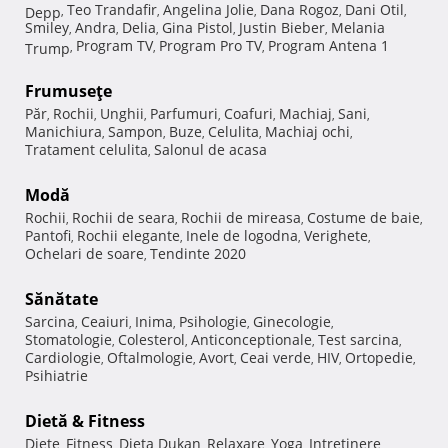
Teo Trandafir
Angelina Jolie
Dana Rogoz
Dani Otil
Depp
,
,
,
,
,
Smiley
Andra
Delia
Gina Pistol
Justin Bieber
Melania
,
,
,
,
,
Program TV
Program Pro TV
Program Antena 1
Trump
,
,
,
Frumuseţe
Păr
Rochii
Unghii
Parfumuri
Coafuri
Machiaj
Sani
,
,
,
,
,
,
,
Manichiura
Sampon
Buze
Celulita
Machiaj ochi
,
,
,
,
,
Tratament celulita
Salonul de acasa
,
Modă
Rochii
Rochii de seara
Rochii de mireasa
Costume de baie
,
,
,
,
Pantofi
Rochii elegante
Inele de logodna
Verighete
,
,
,
,
Ochelari de soare
Tendinte 2020
,
Sănătate
Sarcina
Ceaiuri
Inima
Psihologie
Ginecologie
,
,
,
,
,
Stomatologie
Colesterol
Anticonceptionale
Test sarcina
,
,
,
,
Cardiologie
Oftalmologie
Avort
Ceai verde
HIV
Ortopedie
,
,
,
,
,
,
Psihiatrie
Dietă & Fitness
Diete
Fitness
Dieta Dukan
Relaxare
Yoga
Intretinere
,
,
,
,
,
,