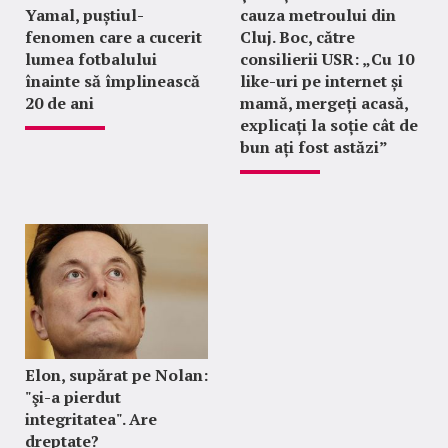
Yamal, puștiul-
cauza metroului din
fenomen care a cucerit
Cluj. Boc, către
lumea fotbalului
consilierii USR: „Cu 10
înainte să împlinească
like-uri pe internet și
20 de ani
mamă, mergeți acasă,
explicați la soție cât de
bun ați fost astăzi”
Elon, supărat pe Nolan:
"şi-a pierdut
integritatea". Are
dreptate?