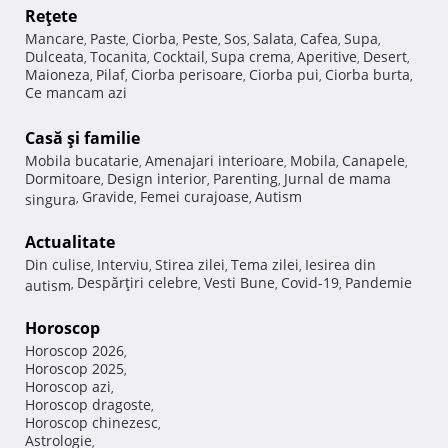
Reţete
Mancare
Paste
Ciorba
Peste
Sos
Salata
Cafea
Supa
,
,
,
,
,
,
,
,
Dulceata
Tocanita
Cocktail
Supa crema
Aperitive
Desert
,
,
,
,
,
,
Maioneza
Pilaf
Ciorba perisoare
Ciorba pui
Ciorba burta
,
,
,
,
,
Ce mancam azi
Casă şi familie
Mobila bucatarie
Amenajari interioare
Mobila
Canapele
,
,
,
,
Dormitoare
Design interior
Parenting
Jurnal de mama
,
,
,
Gravide
Femei curajoase
Autism
singura
,
,
,
Actualitate
Din culise
Interviu
Stirea zilei
Tema zilei
Iesirea din
,
,
,
,
Despărţiri celebre
Vesti Bune
Covid-19
Pandemie
autism
,
,
,
,
Horoscop
Horoscop 2026
,
Horoscop 2025
,
Horoscop azi
,
Horoscop dragoste
,
Horoscop chinezesc
,
Astrologie
,