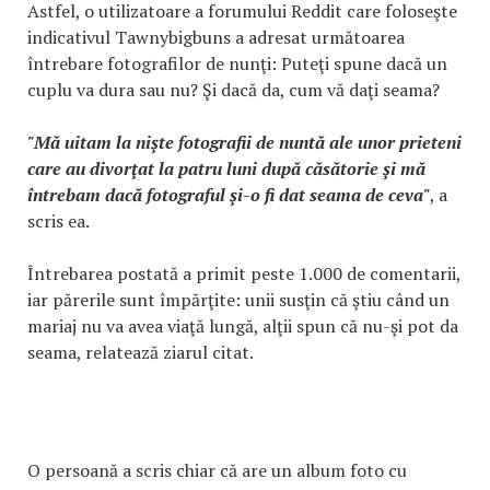
Astfel, o utilizatoare a forumului Reddit care foloseşte
indicativul Tawnybigbuns a adresat următoarea
întrebare fotografilor de nunţi: Puteţi spune dacă un
cuplu va dura sau nu? Şi dacă da, cum vă daţi seama?
"Mă uitam la nişte fotografii de nuntă ale unor prieteni
care au divorţat la patru luni după căsătorie şi mă
întrebam dacă fotograful şi-o fi dat seama de ceva"
, a
scris ea.
Întrebarea postată a primit peste 1.000 de comentarii,
iar părerile sunt împărţite: unii susţin că ştiu când un
mariaj nu va avea viaţă lungă, alţii spun că nu-şi pot da
seama, relatează ziarul citat.
O persoană a scris chiar că are un album foto cu