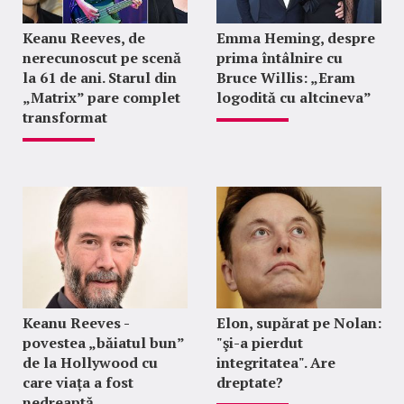
Keanu Reeves, de
Emma Heming, despre
nerecunoscut pe scenă
prima întâlnire cu
la 61 de ani. Starul din
Bruce Willis: „Eram
„Matrix” pare complet
logodită cu altcineva”
transformat
Keanu Reeves -
Elon, supărat pe Nolan:
povestea „băiatul bun”
"şi-a pierdut
de la Hollywood cu
integritatea". Are
care viața a fost
dreptate?
nedreaptă