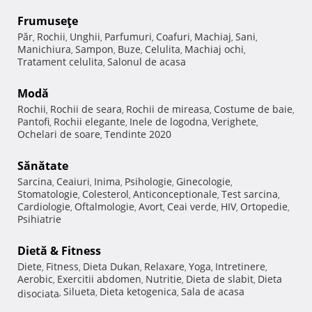
Frumuseţe
Păr
Rochii
Unghii
Parfumuri
Coafuri
Machiaj
Sani
,
,
,
,
,
,
,
Manichiura
Sampon
Buze
Celulita
Machiaj ochi
,
,
,
,
,
Tratament celulita
Salonul de acasa
,
Modă
Rochii
Rochii de seara
Rochii de mireasa
Costume de baie
,
,
,
,
Pantofi
Rochii elegante
Inele de logodna
Verighete
,
,
,
,
Ochelari de soare
Tendinte 2020
,
Sănătate
Sarcina
Ceaiuri
Inima
Psihologie
Ginecologie
,
,
,
,
,
Stomatologie
Colesterol
Anticonceptionale
Test sarcina
,
,
,
,
Cardiologie
Oftalmologie
Avort
Ceai verde
HIV
Ortopedie
,
,
,
,
,
,
Psihiatrie
Dietă & Fitness
Diete
Fitness
Dieta Dukan
Relaxare
Yoga
Intretinere
,
,
,
,
,
,
Aerobic
Exercitii abdomen
Nutritie
Dieta de slabit
Dieta
,
,
,
,
Silueta
Dieta ketogenica
Sala de acasa
disociata
,
,
,