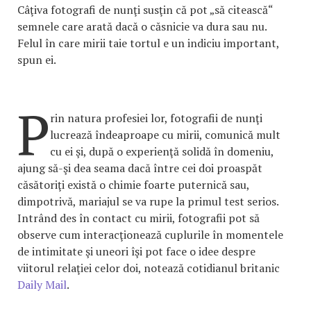
Câţiva fotografi de nunţi susţin că pot „să citească“
semnele care arată dacă o căsnicie va dura sau nu.
Felul în care mirii taie tortul e un indiciu important,
spun ei.
P
rin natura profesiei lor, fotografii de nunţi
lucrează îndeaproape cu mirii, comunică mult
cu ei şi, după o experienţă solidă în domeniu,
ajung să-şi dea seama dacă între cei doi proaspăt
căsătoriţi există o chimie foarte puternică sau,
dimpotrivă, mariajul se va rupe la primul test serios.
Intrând des în contact cu mirii, fotografii pot să
observe cum interacţionează cuplurile în momentele
de intimitate şi uneori îşi pot face o idee despre
viitorul relaţiei celor doi, notează cotidianul britanic
Daily Mail
.