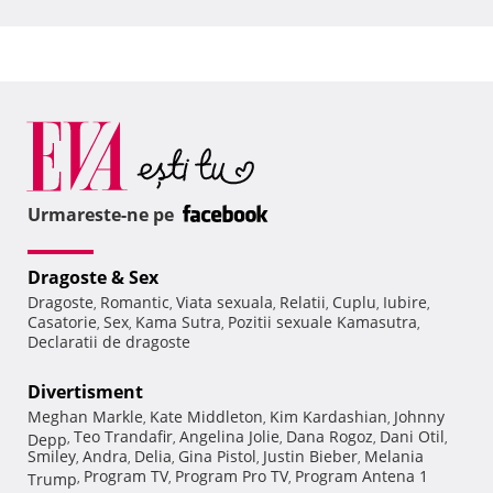
Urmareste-ne pe
Dragoste & Sex
Dragoste
Romantic
Viata sexuala
Relatii
Cuplu
Iubire
,
,
,
,
,
,
Casatorie
Sex
Kama Sutra
Pozitii sexuale Kamasutra
,
,
,
,
Declaratii de dragoste
Divertisment
Meghan Markle
Kate Middleton
Kim Kardashian
Johnny
,
,
,
Teo Trandafir
Angelina Jolie
Dana Rogoz
Dani Otil
Depp
,
,
,
,
,
Smiley
Andra
Delia
Gina Pistol
Justin Bieber
Melania
,
,
,
,
,
Program TV
Program Pro TV
Program Antena 1
Trump
,
,
,