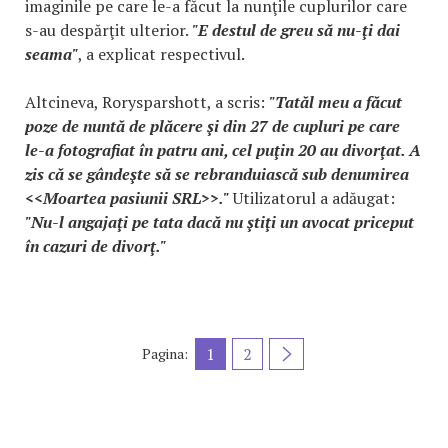
imaginile pe care le-a făcut la nunţile cuplurilor care
s-au despărţit ulterior.
"E destul de greu să nu-ţi dai
seama"
, a explicat respectivul.
Altcineva, Rorysparshott, a scris:
"Tatăl meu a făcut
poze de nuntă de plăcere şi din 27 de cupluri pe care
le-a fotografiat în patru ani, cel puţin 20 au divorţat. A
zis că se gândeşte să se rebranduiască sub denumirea
<<Moartea pasiunii SRL>>."
Utilizatorul a adăugat:
"Nu-l angajaţi pe tata dacă nu ştiţi un avocat priceput
în cazuri de divorţ."
1
2
Pagina: