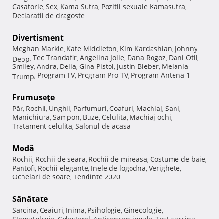
Casatorie
Sex
Kama Sutra
Pozitii sexuale Kamasutra
,
,
,
,
Declaratii de dragoste
Divertisment
Meghan Markle
Kate Middleton
Kim Kardashian
Johnny
,
,
,
Teo Trandafir
Angelina Jolie
Dana Rogoz
Dani Otil
Depp
,
,
,
,
,
Smiley
Andra
Delia
Gina Pistol
Justin Bieber
Melania
,
,
,
,
,
Program TV
Program Pro TV
Program Antena 1
Trump
,
,
,
Frumuseţe
Păr
Rochii
Unghii
Parfumuri
Coafuri
Machiaj
Sani
,
,
,
,
,
,
,
Manichiura
Sampon
Buze
Celulita
Machiaj ochi
,
,
,
,
,
Tratament celulita
Salonul de acasa
,
Modă
Rochii
Rochii de seara
Rochii de mireasa
Costume de baie
,
,
,
,
Pantofi
Rochii elegante
Inele de logodna
Verighete
,
,
,
,
Ochelari de soare
Tendinte 2020
,
Sănătate
Sarcina
Ceaiuri
Inima
Psihologie
Ginecologie
,
,
,
,
,
Stomatologie
Colesterol
Anticonceptionale
Test sarcina