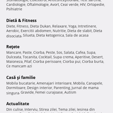
,
,
,
,
Cardiologie
Oftalmologie
Avort
Ceai verde
HIV
Ortopedie
,
,
,
,
,
,
Psihiatrie
Dietă & Fitness
Diete
Fitness
Dieta Dukan
Relaxare
Yoga
Intretinere
,
,
,
,
,
,
Aerobic
Exercitii abdomen
Nutritie
Dieta de slabit
Dieta
,
,
,
,
Silueta
Dieta ketogenica
Sala de acasa
disociata
,
,
,
Reţete
Mancare
Paste
Ciorba
Peste
Sos
Salata
Cafea
Supa
,
,
,
,
,
,
,
,
Dulceata
Tocanita
Cocktail
Supa crema
Aperitive
Desert
,
,
,
,
,
,
Maioneza
Pilaf
Ciorba perisoare
Ciorba pui
Ciorba burta
,
,
,
,
,
Ce mancam azi
Casă şi familie
Mobila bucatarie
Amenajari interioare
Mobila
Canapele
,
,
,
,
Dormitoare
Design interior
Parenting
Jurnal de mama
,
,
,
Gravide
Femei curajoase
Autism
singura
,
,
,
Actualitate
Din culise
Interviu
Stirea zilei
Tema zilei
Iesirea din
,
,
,
,