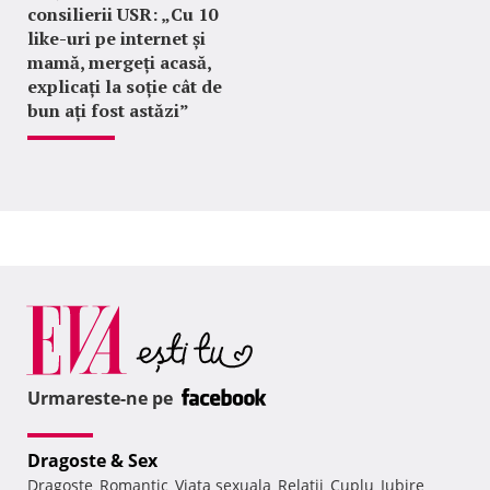
consilierii USR: „Cu 10
like-uri pe internet și
mamă, mergeți acasă,
explicați la soție cât de
bun ați fost astăzi”
Urmareste-ne pe
Dragoste & Sex
Dragoste
Romantic
Viata sexuala
Relatii
Cuplu
Iubire
,
,
,
,
,
,