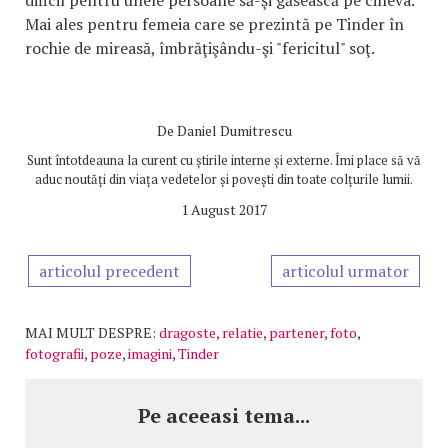
dificil pentru unele persoane să-şi găsească pe cineva.
Mai ales pentru femeia care se prezintă pe Tinder în
rochie de mireasă, îmbrăţişându-şi "fericitul" soţ.
De
Daniel Dumitrescu
Sunt întotdeauna la curent cu știrile interne și externe. Îmi place să vă
aduc noutăți din viața vedetelor și povești din toate colțurile lumii.
1 August 2017
articolul precedent
articolul urmator
MAI MULT DESPRE:
dragoste
,
relatie
,
partener
,
foto
,
fotografii
,
poze
,
imagini
,
Tinder
Pe aceeasi tema...