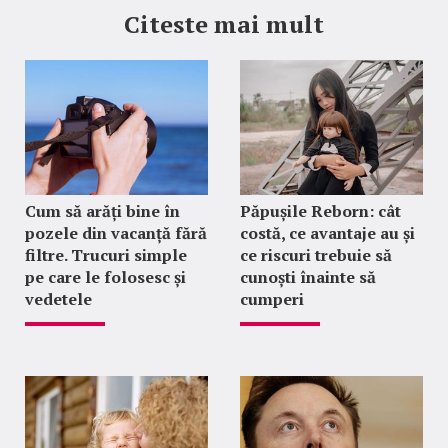
Citeste mai mult
Cum să arăți bine în
Păpușile Reborn: cât
pozele din vacanță fără
costă, ce avantaje au și
filtre. Trucuri simple
ce riscuri trebuie să
pe care le folosesc și
cunoști înainte să
vedetele
cumperi