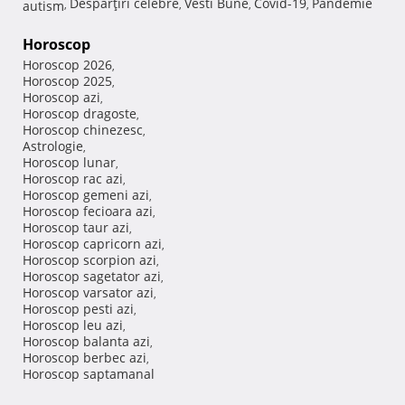
Despărţiri celebre
Vesti Bune
Covid-19
Pandemie
autism
,
,
,
,
Horoscop
Horoscop 2026
,
Horoscop 2025
,
Horoscop azi
,
Horoscop dragoste
,
Horoscop chinezesc
,
Astrologie
,
Horoscop lunar
,
Horoscop rac azi
,
Horoscop gemeni azi
,
Horoscop fecioara azi
,
Horoscop taur azi
,
Horoscop capricorn azi
,
Horoscop scorpion azi
,
Horoscop sagetator azi
,
Horoscop varsator azi
,
Horoscop pesti azi
,
Horoscop leu azi
,
Horoscop balanta azi
,
Horoscop berbec azi
,
Horoscop saptamanal