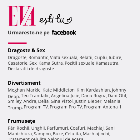
Urmareste-ne pe
Dragoste & Sex
Dragoste
Romantic
Viata sexuala
Relatii
Cuplu
Iubire
,
,
,
,
,
,
Casatorie
Sex
Kama Sutra
Pozitii sexuale Kamasutra
,
,
,
,
Declaratii de dragoste
Divertisment
Meghan Markle
Kate Middleton
Kim Kardashian
Johnny
,
,
,
Teo Trandafir
Angelina Jolie
Dana Rogoz
Dani Otil
Depp
,
,
,
,
,
Smiley
Andra
Delia
Gina Pistol
Justin Bieber
Melania
,
,
,
,
,
Program TV
Program Pro TV
Program Antena 1
Trump
,
,
,
Frumuseţe
Păr
Rochii
Unghii
Parfumuri
Coafuri
Machiaj
Sani
,
,
,
,
,
,
,
Manichiura
Sampon
Buze
Celulita
Machiaj ochi
,
,
,
,
,
Tratament celulita
Salonul de acasa
,