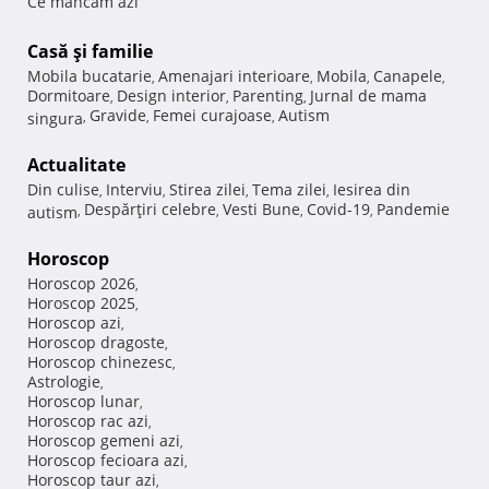
Ce mancam azi
Casă şi familie
Mobila bucatarie
Amenajari interioare
Mobila
Canapele
,
,
,
,
Dormitoare
Design interior
Parenting
Jurnal de mama
,
,
,
Gravide
Femei curajoase
Autism
singura
,
,
,
Actualitate
Din culise
Interviu
Stirea zilei
Tema zilei
Iesirea din
,
,
,
,
Despărţiri celebre
Vesti Bune
Covid-19
Pandemie
autism
,
,
,
,
Horoscop
Horoscop 2026
,
Horoscop 2025
,
Horoscop azi
,
Horoscop dragoste
,
Horoscop chinezesc
,
Astrologie
,
Horoscop lunar
,
Horoscop rac azi
,
Horoscop gemeni azi
,
Horoscop fecioara azi
,
Horoscop taur azi
,