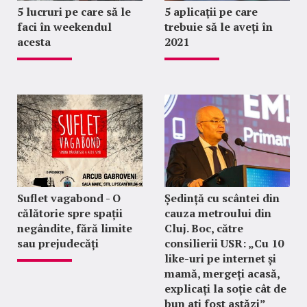
5 lucruri pe care să le
5 aplicații pe care
faci în weekendul
trebuie să le aveți în
acesta
2021
Suflet vagabond - O
Ședință cu scântei din
călătorie spre spații
cauza metroului din
negândite, fără limite
Cluj. Boc, către
sau prejudecăți
consilierii USR: „Cu 10
like-uri pe internet și
mamă, mergeți acasă,
explicați la soție cât de
bun ați fost astăzi”