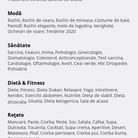
Modă
Rochii
Rochii de seara
Rochii de mireasa
Costume de baie
,
,
,
,
Pantofi
Rochii elegante
Inele de logodna
Verighete
,
,
,
,
Ochelari de soare
Tendinte 2020
,
Sănătate
Sarcina
Ceaiuri
Inima
Psihologie
Ginecologie
,
,
,
,
,
Stomatologie
Colesterol
Anticonceptionale
Test sarcina
,
,
,
,
Cardiologie
Oftalmologie
Avort
Ceai verde
HIV
Ortopedie
,
,
,
,
,
,
Psihiatrie
Dietă & Fitness
Diete
Fitness
Dieta Dukan
Relaxare
Yoga
Intretinere
,
,
,
,
,
,
Aerobic
Exercitii abdomen
Nutritie
Dieta de slabit
Dieta
,
,
,
,
Silueta
Dieta ketogenica
Sala de acasa
disociata
,
,
,
Reţete
Mancare
Paste
Ciorba
Peste
Sos
Salata
Cafea
Supa
,
,
,
,
,
,
,
,
Dulceata
Tocanita
Cocktail
Supa crema
Aperitive
Desert
,
,
,
,
,
,
Maioneza
Pilaf
Ciorba perisoare
Ciorba pui
Ciorba burta
,
,
,
,
,