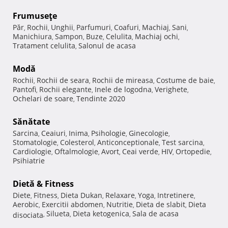
Frumuseţe
Păr
Rochii
Unghii
Parfumuri
Coafuri
Machiaj
Sani
,
,
,
,
,
,
,
Manichiura
Sampon
Buze
Celulita
Machiaj ochi
,
,
,
,
,
Tratament celulita
Salonul de acasa
,
Modă
Rochii
Rochii de seara
Rochii de mireasa
Costume de baie
,
,
,
,
Pantofi
Rochii elegante
Inele de logodna
Verighete
,
,
,
,
Ochelari de soare
Tendinte 2020
,
Sănătate
Sarcina
Ceaiuri
Inima
Psihologie
Ginecologie
,
,
,
,
,
Stomatologie
Colesterol
Anticonceptionale
Test sarcina
,
,
,
,
Cardiologie
Oftalmologie
Avort
Ceai verde
HIV
Ortopedie
,
,
,
,
,
,
Psihiatrie
Dietă & Fitness
Diete
Fitness
Dieta Dukan
Relaxare
Yoga
Intretinere
,
,
,
,
,
,
Aerobic
Exercitii abdomen
Nutritie
Dieta de slabit
Dieta
,
,
,
,
Silueta
Dieta ketogenica
Sala de acasa
disociata
,
,
,