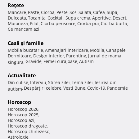
Reţete
Mancare
Paste
Ciorba
Peste
Sos
Salata
Cafea
Supa
,
,
,
,
,
,
,
,
Dulceata
Tocanita
Cocktail
Supa crema
Aperitive
Desert
,
,
,
,
,
,
Maioneza
Pilaf
Ciorba perisoare
Ciorba pui
Ciorba burta
,
,
,
,
,
Ce mancam azi
Casă şi familie
Mobila bucatarie
Amenajari interioare
Mobila
Canapele
,
,
,
,
Dormitoare
Design interior
Parenting
Jurnal de mama
,
,
,
Gravide
Femei curajoase
Autism
singura
,
,
,
Actualitate
Din culise
Interviu
Stirea zilei
Tema zilei
Iesirea din
,
,
,
,
Despărţiri celebre
Vesti Bune
Covid-19
Pandemie
autism
,
,
,
,
Horoscop
Horoscop 2026
,
Horoscop 2025
,
Horoscop azi
,
Horoscop dragoste
,
Horoscop chinezesc
,
Astrologie
,