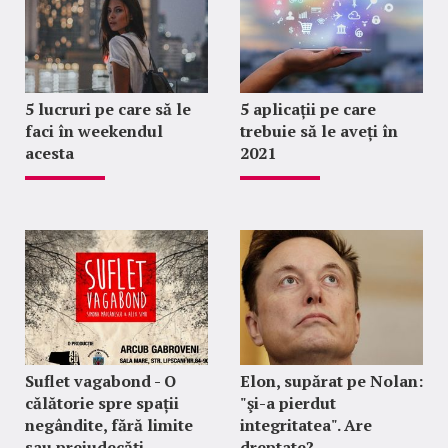
5 lucruri pe care să le
5 aplicații pe care
faci în weekendul
trebuie să le aveți în
acesta
2021
Suflet vagabond - O
Elon, supărat pe Nolan:
călătorie spre spații
"şi-a pierdut
negândite, fără limite
integritatea". Are
sau prejudecăți
dreptate?