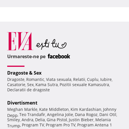
Urmareste-ne pe
Dragoste & Sex
Dragoste
Romantic
Viata sexuala
Relatii
Cuplu
Iubire
,
,
,
,
,
,
Casatorie
Sex
Kama Sutra
Pozitii sexuale Kamasutra
,
,
,
,
Declaratii de dragoste
Divertisment
Meghan Markle
Kate Middleton
Kim Kardashian
Johnny
,
,
,
Teo Trandafir
Angelina Jolie
Dana Rogoz
Dani Otil
Depp
,
,
,
,
,
Smiley
Andra
Delia
Gina Pistol
Justin Bieber
Melania
,
,
,
,
,
Program TV
Program Pro TV
Program Antena 1
Trump
,
,
,