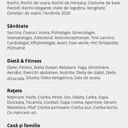
Rochii
Rochii de seara
Rochii de mireasa
Costume de baie
,
,
,
,
Pantofi
Rochii elegante
Inele de logodna
Verighete
,
,
,
,
Ochelari de soare
Tendinte 2020
,
Sănătate
Sarcina
Ceaiuri
Inima
Psihologie
Ginecologie
,
,
,
,
,
Stomatologie
Colesterol
Anticonceptionale
Test sarcina
,
,
,
,
Cardiologie
Oftalmologie
Avort
Ceai verde
HIV
Ortopedie
,
,
,
,
,
,
Psihiatrie
Dietă & Fitness
Diete
Fitness
Dieta Dukan
Relaxare
Yoga
Intretinere
,
,
,
,
,
,
Aerobic
Exercitii abdomen
Nutritie
Dieta de slabit
Dieta
,
,
,
,
Silueta
Dieta ketogenica
Sala de acasa
disociata
,
,
,
Reţete
Mancare
Paste
Ciorba
Peste
Sos
Salata
Cafea
Supa
,
,
,
,
,
,
,
,
Dulceata
Tocanita
Cocktail
Supa crema
Aperitive
Desert
,
,
,
,
,
,
Maioneza
Pilaf
Ciorba perisoare
Ciorba pui
Ciorba burta
,
,
,
,
,
Ce mancam azi
Casă şi familie