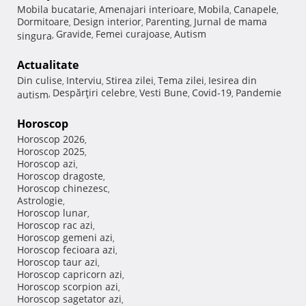
Mobila bucatarie
Amenajari interioare
Mobila
Canapele
,
,
,
,
Dormitoare
Design interior
Parenting
Jurnal de mama
,
,
,
Gravide
Femei curajoase
Autism
singura
,
,
,
Actualitate
Din culise
Interviu
Stirea zilei
Tema zilei
Iesirea din
,
,
,
,
Despărţiri celebre
Vesti Bune
Covid-19
Pandemie
autism
,
,
,
,
Horoscop
Horoscop 2026
,
Horoscop 2025
,
Horoscop azi
,
Horoscop dragoste
,
Horoscop chinezesc
,
Astrologie
,
Horoscop lunar
,
Horoscop rac azi
,
Horoscop gemeni azi
,
Horoscop fecioara azi
,
Horoscop taur azi
,
Horoscop capricorn azi
,
Horoscop scorpion azi
,
Horoscop sagetator azi
,