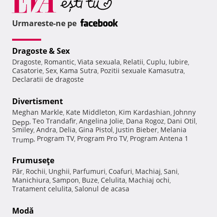
Urmareste-ne pe
Dragoste & Sex
Dragoste
Romantic
Viata sexuala
Relatii
Cuplu
Iubire
,
,
,
,
,
,
Casatorie
Sex
Kama Sutra
Pozitii sexuale Kamasutra
,
,
,
,
Declaratii de dragoste
Divertisment
Meghan Markle
Kate Middleton
Kim Kardashian
Johnny
,
,
,
Teo Trandafir
Angelina Jolie
Dana Rogoz
Dani Otil
Depp
,
,
,
,
,
Smiley
Andra
Delia
Gina Pistol
Justin Bieber
Melania
,
,
,
,
,
Program TV
Program Pro TV
Program Antena 1
Trump
,
,
,
Frumuseţe
Păr
Rochii
Unghii
Parfumuri
Coafuri
Machiaj
Sani
,
,
,
,
,
,
,
Manichiura
Sampon
Buze
Celulita
Machiaj ochi
,
,
,
,
,
Tratament celulita
Salonul de acasa
,
Modă