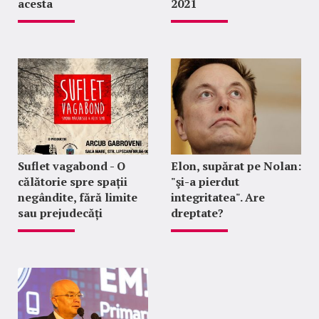
acesta
2021
Suflet vagabond - O
Elon, supărat pe Nolan:
călătorie spre spații
"şi-a pierdut
negândite, fără limite
integritatea". Are
sau prejudecăți
dreptate?