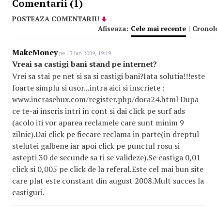
Comentarii (1)
POSTEAZA COMENTARIU
Afiseaza:
Cele mai recente
|
Cronol
MakeMoney
pe 13 Iun 2009, 19:19
Vreai sa castigi bani stand pe internet?
Vrei sa stai pe net si sa si castigi bani?Iata solutia!!!este
foarte simplu si usor...intra aici si inscriete :
www.incrasebux.com/register.php/dora24.html Dupa
ce te-ai inscris intri in cont si dai click pe surf ads
(acolo iti vor aparea reclamele care sunt minim 9
zilnic).Dai click pe fiecare reclama in parte(in dreptul
stelutei galbene iar apoi click pe punctul rosu si
astepti 30 de secunde sa ti se valideze).Se castiga 0,01
click si 0,005 pe click de la referal.Este cel mai bun site
care plat este constant din august 2008.Mult succes la
castiguri.