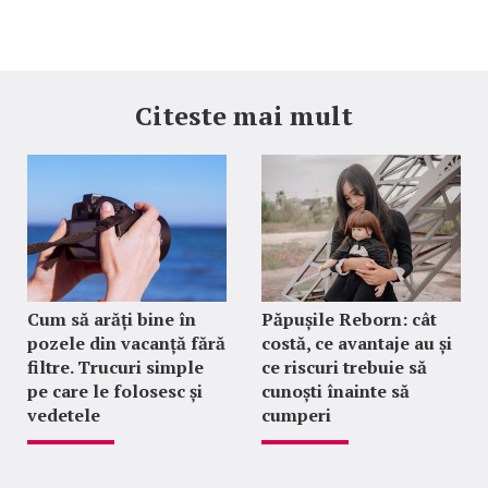
Citeste mai mult
Cum să arăți bine în
Păpușile Reborn: cât
pozele din vacanță fără
costă, ce avantaje au și
filtre. Trucuri simple
ce riscuri trebuie să
pe care le folosesc și
cunoști înainte să
vedetele
cumperi