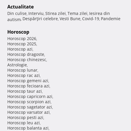
Actualitate
Din culise
Interviu
Stirea zilei
Tema zilei
Iesirea din
,
,
,
,
Despărţiri celebre
Vesti Bune
Covid-19
Pandemie
autism
,
,
,
,
Horoscop
Horoscop 2026
,
Horoscop 2025
,
Horoscop azi
,
Horoscop dragoste
,
Horoscop chinezesc
,
Astrologie
,
Horoscop lunar
,
Horoscop rac azi
,
Horoscop gemeni azi
,
Horoscop fecioara azi
,
Horoscop taur azi
,
Horoscop capricorn azi
,
Horoscop scorpion azi
,
Horoscop sagetator azi
,
Horoscop varsator azi
,
Horoscop pesti azi
,
Horoscop leu azi
,
Horoscop balanta azi
,