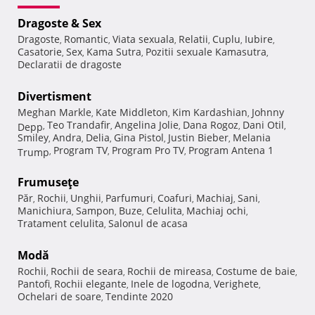
Dragoste & Sex
Dragoste
Romantic
Viata sexuala
Relatii
Cuplu
Iubire
,
,
,
,
,
,
Casatorie
Sex
Kama Sutra
Pozitii sexuale Kamasutra
,
,
,
,
Declaratii de dragoste
Divertisment
Meghan Markle
Kate Middleton
Kim Kardashian
Johnny
,
,
,
Teo Trandafir
Angelina Jolie
Dana Rogoz
Dani Otil
Depp
,
,
,
,
,
Smiley
Andra
Delia
Gina Pistol
Justin Bieber
Melania
,
,
,
,
,
Program TV
Program Pro TV
Program Antena 1
Trump
,
,
,
Frumuseţe
Păr
Rochii
Unghii
Parfumuri
Coafuri
Machiaj
Sani
,
,
,
,
,
,
,
Manichiura
Sampon
Buze
Celulita
Machiaj ochi
,
,
,
,
,
Tratament celulita
Salonul de acasa
,
Modă
Rochii
Rochii de seara
Rochii de mireasa
Costume de baie
,
,
,
,
Pantofi
Rochii elegante
Inele de logodna
Verighete
,
,
,
,
Ochelari de soare
Tendinte 2020
,