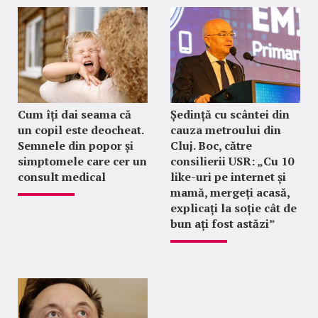
Cum îți dai seama că
Ședință cu scântei din
un copil este deocheat.
cauza metroului din
Semnele din popor și
Cluj. Boc, către
simptomele care cer un
consilierii USR: „Cu 10
consult medical
like-uri pe internet și
mamă, mergeți acasă,
explicați la soție cât de
bun ați fost astăzi”