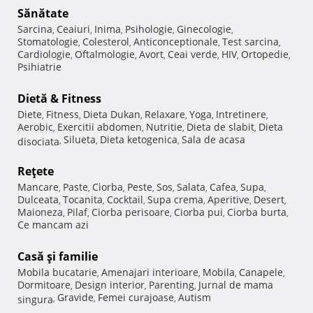
Sănătate
Sarcina
Ceaiuri
Inima
Psihologie
Ginecologie
,
,
,
,
,
Stomatologie
Colesterol
Anticonceptionale
Test sarcina
,
,
,
,
Cardiologie
Oftalmologie
Avort
Ceai verde
HIV
Ortopedie
,
,
,
,
,
,
Psihiatrie
Dietă & Fitness
Diete
Fitness
Dieta Dukan
Relaxare
Yoga
Intretinere
,
,
,
,
,
,
Aerobic
Exercitii abdomen
Nutritie
Dieta de slabit
Dieta
,
,
,
,
Silueta
Dieta ketogenica
Sala de acasa
disociata
,
,
,
Reţete
Mancare
Paste
Ciorba
Peste
Sos
Salata
Cafea
Supa
,
,
,
,
,
,
,
,
Dulceata
Tocanita
Cocktail
Supa crema
Aperitive
Desert
,
,
,
,
,
,
Maioneza
Pilaf
Ciorba perisoare
Ciorba pui
Ciorba burta
,
,
,
,
,
Ce mancam azi
Casă şi familie
Mobila bucatarie
Amenajari interioare
Mobila
Canapele
,
,
,
,
Dormitoare
Design interior
Parenting
Jurnal de mama
,
,
,
Gravide
Femei curajoase
Autism
singura
,
,
,