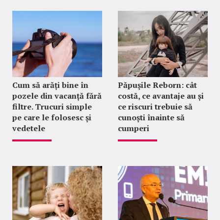
Cum să arăți bine în
Păpușile Reborn: cât
pozele din vacanță fără
costă, ce avantaje au și
filtre. Trucuri simple
ce riscuri trebuie să
pe care le folosesc și
cunoști înainte să
vedetele
cumperi