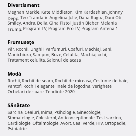
Divertisment
Meghan Markle
Kate Middleton
Kim Kardashian
Johnny
,
,
,
Teo Trandafir
Angelina Jolie
Dana Rogoz
Dani Otil
Depp
,
,
,
,
,
Smiley
Andra
Delia
Gina Pistol
Justin Bieber
Melania
,
,
,
,
,
Program TV
Program Pro TV
Program Antena 1
Trump
,
,
,
Frumuseţe
Păr
Rochii
Unghii
Parfumuri
Coafuri
Machiaj
Sani
,
,
,
,
,
,
,
Manichiura
Sampon
Buze
Celulita
Machiaj ochi
,
,
,
,
,
Tratament celulita
Salonul de acasa
,
Modă
Rochii
Rochii de seara
Rochii de mireasa
Costume de baie
,
,
,
,
Pantofi
Rochii elegante
Inele de logodna
Verighete
,
,
,
,
Ochelari de soare
Tendinte 2020
,
Sănătate
Sarcina
Ceaiuri
Inima
Psihologie
Ginecologie
,
,
,
,
,
Stomatologie
Colesterol
Anticonceptionale
Test sarcina
,
,
,
,
Cardiologie
Oftalmologie
Avort
Ceai verde
HIV
Ortopedie
,
,
,
,
,
,
Psihiatrie