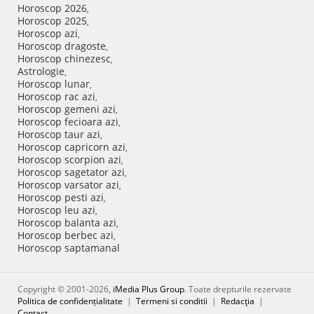
Horoscop 2026
,
Horoscop 2025
,
Horoscop azi
,
Horoscop dragoste
,
Horoscop chinezesc
,
Astrologie
,
Horoscop lunar
,
Horoscop rac azi
,
Horoscop gemeni azi
,
Horoscop fecioara azi
,
Horoscop taur azi
,
Horoscop capricorn azi
,
Horoscop scorpion azi
,
Horoscop sagetator azi
,
Horoscop varsator azi
,
Horoscop pesti azi
,
Horoscop leu azi
,
Horoscop balanta azi
,
Horoscop berbec azi
,
Horoscop saptamanal
Copyright © 2001-2026,
iMedia Plus Group
. Toate drepturile rezervate
Politica de confidențialitate
|
Termeni si conditii
|
Redacţia
|
Contact