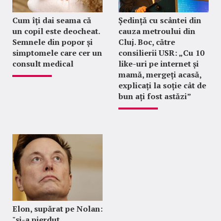
Cum îți dai seama că
Ședință cu scântei din
un copil este deocheat.
cauza metroului din
Semnele din popor și
Cluj. Boc, către
simptomele care cer un
consilierii USR: „Cu 10
consult medical
like-uri pe internet și
mamă, mergeți acasă,
explicați la soție cât de
bun ați fost astăzi”
Elon, supărat pe Nolan:
"şi-a pierdut