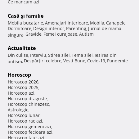
Ce mancam azi
Casă şi familie
Mobila bucatarie
Amenajari interioare
Mobila
Canapele
,
,
,
,
Dormitoare
Design interior
Parenting
Jurnal de mama
,
,
,
Gravide
Femei curajoase
Autism
singura
,
,
,
Actualitate
Din culise
Interviu
Stirea zilei
Tema zilei
Iesirea din
,
,
,
,
Despărţiri celebre
Vesti Bune
Covid-19
Pandemie
autism
,
,
,
,
Horoscop
Horoscop 2026
,
Horoscop 2025
,
Horoscop azi
,
Horoscop dragoste
,
Horoscop chinezesc
,
Astrologie
,
Horoscop lunar
,
Horoscop rac azi
,
Horoscop gemeni azi
,
Horoscop fecioara azi
,
Horoscop taur azi
,