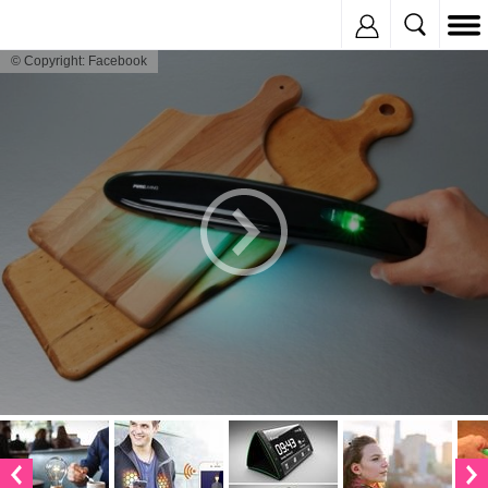
Inregistreaza
© Copyright: Facebook