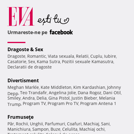
Urmareste-ne pe
Dragoste & Sex
Dragoste
Romantic
Viata sexuala
Relatii
Cuplu
Iubire
,
,
,
,
,
,
Casatorie
Sex
Kama Sutra
Pozitii sexuale Kamasutra
,
,
,
,
Declaratii de dragoste
Divertisment
Meghan Markle
Kate Middleton
Kim Kardashian
Johnny
,
,
,
Teo Trandafir
Angelina Jolie
Dana Rogoz
Dani Otil
Depp
,
,
,
,
,
Smiley
Andra
Delia
Gina Pistol
Justin Bieber
Melania
,
,
,
,
,
Program TV
Program Pro TV
Program Antena 1
Trump
,
,
,
Frumuseţe
Păr
Rochii
Unghii
Parfumuri
Coafuri
Machiaj
Sani
,
,
,
,
,
,
,
Manichiura
Sampon
Buze
Celulita
Machiaj ochi
,
,
,
,
,