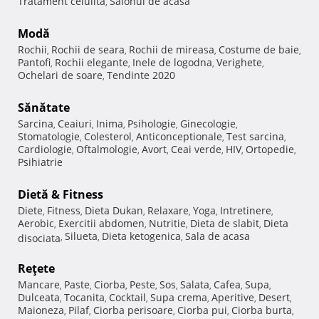
Tratament celulita
Salonul de acasa
,
Modă
Rochii
Rochii de seara
Rochii de mireasa
Costume de baie
,
,
,
,
Pantofi
Rochii elegante
Inele de logodna
Verighete
,
,
,
,
Ochelari de soare
Tendinte 2020
,
Sănătate
Sarcina
Ceaiuri
Inima
Psihologie
Ginecologie
,
,
,
,
,
Stomatologie
Colesterol
Anticonceptionale
Test sarcina
,
,
,
,
Cardiologie
Oftalmologie
Avort
Ceai verde
HIV
Ortopedie
,
,
,
,
,
,
Psihiatrie
Dietă & Fitness
Diete
Fitness
Dieta Dukan
Relaxare
Yoga
Intretinere
,
,
,
,
,
,
Aerobic
Exercitii abdomen
Nutritie
Dieta de slabit
Dieta
,
,
,
,
Silueta
Dieta ketogenica
Sala de acasa
disociata
,
,
,
Reţete
Mancare
Paste
Ciorba
Peste
Sos
Salata
Cafea
Supa
,
,
,
,
,
,
,
,
Dulceata
Tocanita
Cocktail
Supa crema
Aperitive
Desert
,
,
,
,
,
,
Maioneza
Pilaf
Ciorba perisoare
Ciorba pui
Ciorba burta
,
,
,
,
,