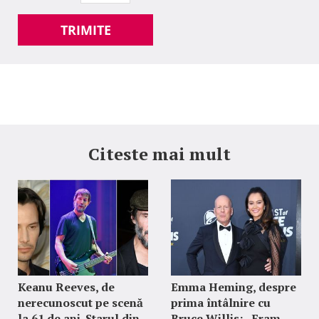
TRIMITE
Citeste mai mult
Keanu Reeves, de
Emma Heming, despre
nerecunoscut pe scenă
prima întâlnire cu
la 61 de ani. Starul din
Bruce Willis: „Eram