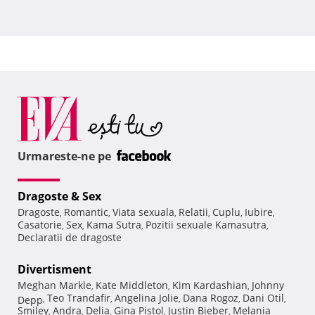
Urmareste-ne pe
Dragoste & Sex
Dragoste
Romantic
Viata sexuala
Relatii
Cuplu
Iubire
,
,
,
,
,
,
Casatorie
Sex
Kama Sutra
Pozitii sexuale Kamasutra
,
,
,
,
Declaratii de dragoste
Divertisment
Meghan Markle
Kate Middleton
Kim Kardashian
Johnny
,
,
,
Teo Trandafir
Angelina Jolie
Dana Rogoz
Dani Otil
Depp
,
,
,
,
,
Smiley
Andra
Delia
Gina Pistol
Justin Bieber
Melania
,
,
,
,
,