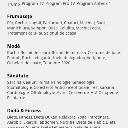
Program TV
Program Pro TV
Program Antena 1
Trump
,
,
,
Frumuseţe
Păr
Rochii
Unghii
Parfumuri
Coafuri
Machiaj
Sani
,
,
,
,
,
,
,
Manichiura
Sampon
Buze
Celulita
Machiaj ochi
,
,
,
,
,
Tratament celulita
Salonul de acasa
,
Modă
Rochii
Rochii de seara
Rochii de mireasa
Costume de baie
,
,
,
,
Pantofi
Rochii elegante
Inele de logodna
Verighete
,
,
,
,
Ochelari de soare
Tendinte 2020
,
Sănătate
Sarcina
Ceaiuri
Inima
Psihologie
Ginecologie
,
,
,
,
,
Stomatologie
Colesterol
Anticonceptionale
Test sarcina
,
,
,
,
Cardiologie
Oftalmologie
Avort
Ceai verde
HIV
Ortopedie
,
,
,
,
,
,
Psihiatrie
Dietă & Fitness
Diete
Fitness
Dieta Dukan
Relaxare
Yoga
Intretinere
,
,
,
,
,
,
Aerobic
Exercitii abdomen
Nutritie
Dieta de slabit
Dieta
,
,
,
,
Silueta
Dieta ketogenica
Sala de acasa
disociata
,
,
,