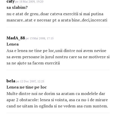
caty
pe 18 Mai 2009, 19:20
sa slabim?
nu e atat de greu..doar cateva exercitii si mai putina
mancare..atat e necesar pt a arata bine..deci,incercati
MadA_88
pe 13 Mai 2008, 17:15
Lenea
Asa e lenea ne tine pe loc,unii dintre noi avem nevioe
sa avem persoane in jurul nostru care sa ne motiveze si
sa ne ajute sa facem exercitii
bela
pe 12 Dec 2007, 12:25
Lenea ne tine pe loc
Multe dintre noi ne dorim sa aratam ca modelele dar
apar 2 obstacole: lenea si vointa, asa ca nu-i de mirare
cand ne uitam in oglinda si ne vedem asa cum suntem.