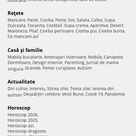
Reţete
Mancare
Paste
Ciorba
Peste
Sos
Salata
Cafea
Supa
,
,
,
,
,
,
,
,
Dulceata
Tocanita
Cocktail
Supa crema
Aperitive
Desert
,
,
,
,
,
,
Maioneza
Pilaf
Ciorba perisoare
Ciorba pui
Ciorba burta
,
,
,
,
,
Ce mancam azi
Casă şi familie
Mobila bucatarie
Amenajari interioare
Mobila
Canapele
,
,
,
,
Dormitoare
Design interior
Parenting
Jurnal de mama
,
,
,
Gravide
Femei curajoase
Autism
singura
,
,
,
Actualitate
Din culise
Interviu
Stirea zilei
Tema zilei
Iesirea din
,
,
,
,
Despărţiri celebre
Vesti Bune
Covid-19
Pandemie
autism
,
,
,
,
Horoscop
Horoscop 2026
,
Horoscop 2025
,
Horoscop azi
,
Horoscop dragoste
,