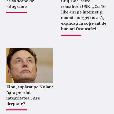
ca să scape de
Cluj. Boc, către
kilograme
consilierii USR: „Cu 10
like-uri pe internet și
mamă, mergeți acasă,
explicați la soție cât de
bun ați fost astăzi”
Elon, supărat pe Nolan:
"şi-a pierdut
integritatea". Are
dreptate?