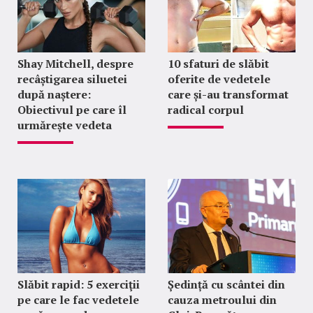
Shay Mitchell, despre
10 sfaturi de slăbit
recâștigarea siluetei
oferite de vedetele
după naștere:
care și-au transformat
Obiectivul pe care îl
radical corpul
urmărește vedeta
Slăbit rapid: 5 exerciţii
Ședință cu scântei din
pe care le fac vedetele
cauza metroului din