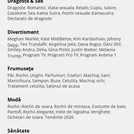
Dragoste & Sex
Dragoste
Romantic
Viata sexuala
Relatii
Cuplu
Iubire
,
,
,
,
,
,
Casatorie
Sex
Kama Sutra
Pozitii sexuale Kamasutra
,
,
,
,
Declaratii de dragoste
Divertisment
Meghan Markle
Kate Middleton
Kim Kardashian
Johnny
,
,
,
Teo Trandafir
Angelina Jolie
Dana Rogoz
Dani Otil
Depp
,
,
,
,
,
Smiley
Andra
Delia
Gina Pistol
Justin Bieber
Melania
,
,
,
,
,
Program TV
Program Pro TV
Program Antena 1
Trump
,
,
,
Frumuseţe
Păr
Rochii
Unghii
Parfumuri
Coafuri
Machiaj
Sani
,
,
,
,
,
,
,
Manichiura
Sampon
Buze
Celulita
Machiaj ochi
,
,
,
,
,
Tratament celulita
Salonul de acasa
,
Modă
Rochii
Rochii de seara
Rochii de mireasa
Costume de baie
,
,
,
,
Pantofi
Rochii elegante
Inele de logodna
Verighete
,
,
,
,
Ochelari de soare
Tendinte 2020
,
Sănătate