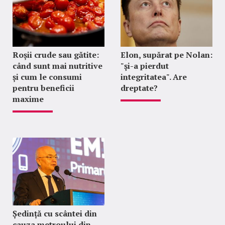
Roșii crude sau gătite:
Elon, supărat pe Nolan:
când sunt mai nutritive
"şi-a pierdut
și cum le consumi
integritatea". Are
pentru beneficii
dreptate?
maxime
Ședință cu scântei din
cauza metroului din