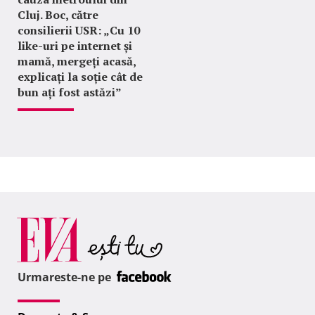
Cluj. Boc, către
consilierii USR: „Cu 10
like-uri pe internet și
mamă, mergeți acasă,
explicați la soție cât de
bun ați fost astăzi”
Urmareste-ne pe