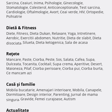
Sarcina
Ceaiuri
Inima
Psihologie
Ginecologie
,
,
,
,
,
Stomatologie
Colesterol
Anticonceptionale
Test sarcina
,
,
,
,
Cardiologie
Oftalmologie
Avort
Ceai verde
HIV
Ortopedie
,
,
,
,
,
,
Psihiatrie
Dietă & Fitness
Diete
Fitness
Dieta Dukan
Relaxare
Yoga
Intretinere
,
,
,
,
,
,
Aerobic
Exercitii abdomen
Nutritie
Dieta de slabit
Dieta
,
,
,
,
Silueta
Dieta ketogenica
Sala de acasa
disociata
,
,
,
Reţete
Mancare
Paste
Ciorba
Peste
Sos
Salata
Cafea
Supa
,
,
,
,
,
,
,
,
Dulceata
Tocanita
Cocktail
Supa crema
Aperitive
Desert
,
,
,
,
,
,
Maioneza
Pilaf
Ciorba perisoare
Ciorba pui
Ciorba burta
,
,
,
,
,
Ce mancam azi
Casă şi familie
Mobila bucatarie
Amenajari interioare
Mobila
Canapele
,
,
,
,
Dormitoare
Design interior
Parenting
Jurnal de mama
,
,
,
Gravide
Femei curajoase
Autism
singura
,
,
,
Actualitate