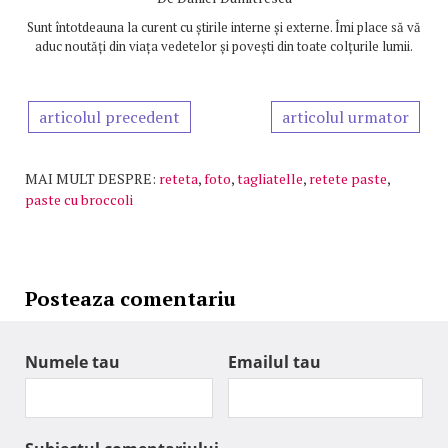
Sunt întotdeauna la curent cu știrile interne și externe. Îmi place să vă
aduc noutăți din viața vedetelor și povești din toate colțurile lumii.
articolul precedent
articolul urmator
MAI MULT DESPRE:
reteta
,
foto
,
tagliatelle
,
retete paste
,
paste cu broccoli
Posteaza comentariu
Numele tau
Emailul tau