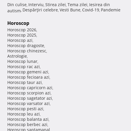
Din culise
Interviu
Stirea zilei
Tema zilei
Iesirea din
,
,
,
,
Despărţiri celebre
Vesti Bune
Covid-19
Pandemie
autism
,
,
,
,
Horoscop
Horoscop 2026
,
Horoscop 2025
,
Horoscop azi
,
Horoscop dragoste
,
Horoscop chinezesc
,
Astrologie
,
Horoscop lunar
,
Horoscop rac azi
,
Horoscop gemeni azi
,
Horoscop fecioara azi
,
Horoscop taur azi
,
Horoscop capricorn azi
,
Horoscop scorpion azi
,
Horoscop sagetator azi
,
Horoscop varsator azi
,
Horoscop pesti azi
,
Horoscop leu azi
,
Horoscop balanta azi
,
Horoscop berbec azi
,
Horoscop saptamanal