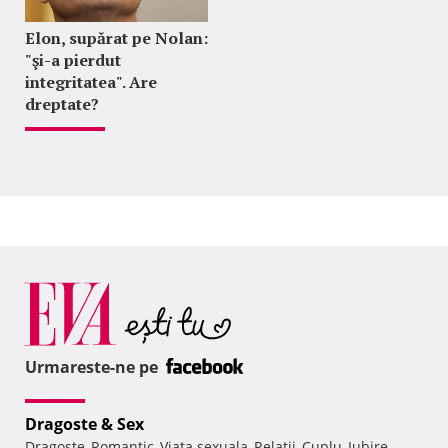
Elon, supărat pe Nolan:
"şi-a pierdut
integritatea". Are
dreptate?
Urmareste-ne pe
Dragoste & Sex
Dragoste
Romantic
Viata sexuala
Relatii
Cuplu
Iubire
,
,
,
,
,
,