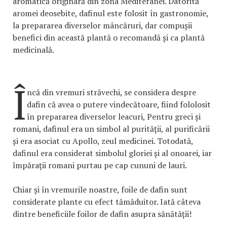
aromatică originară din zona Mediteranei. Datorită
aromei deosebite, dafinul este folosit în gastronomie,
la prepararea diverselor mâncăruri, dar compușii
benefici din această plantă o recomandă și ca plantă
medicinală.
Î
ncă din vremuri străvechi, se considera despre
dafin că avea o putere vindecătoare, fiind fololosit
în prepararea diverselor leacuri, Pentru greci și
romani, dafinul era un simbol al purității, al purificării
și era asociat cu Apollo, zeul medicinei. Totodată,
dafinul era considerat simbolul gloriei și al onoarei, iar
împărații romani purtau pe cap cununi de lauri.
Chiar și în vremurile noastre, foile de dafin sunt
considerate plante cu efect tămăduitor. Iată câteva
dintre beneficiile foilor de dafin asupra sănătății!