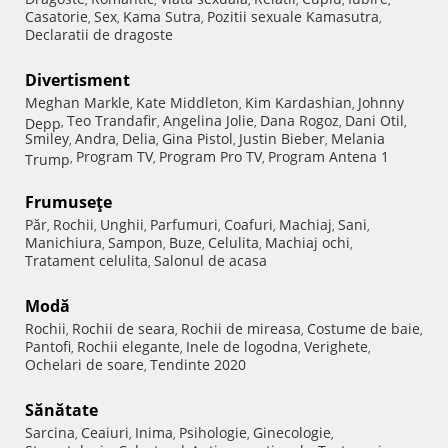
Casatorie
Sex
Kama Sutra
Pozitii sexuale Kamasutra
,
,
,
,
Declaratii de dragoste
Divertisment
Meghan Markle
Kate Middleton
Kim Kardashian
Johnny
,
,
,
Teo Trandafir
Angelina Jolie
Dana Rogoz
Dani Otil
Depp
,
,
,
,
,
Smiley
Andra
Delia
Gina Pistol
Justin Bieber
Melania
,
,
,
,
,
Program TV
Program Pro TV
Program Antena 1
Trump
,
,
,
Frumuseţe
Păr
Rochii
Unghii
Parfumuri
Coafuri
Machiaj
Sani
,
,
,
,
,
,
,
Manichiura
Sampon
Buze
Celulita
Machiaj ochi
,
,
,
,
,
Tratament celulita
Salonul de acasa
,
Modă
Rochii
Rochii de seara
Rochii de mireasa
Costume de baie
,
,
,
,
Pantofi
Rochii elegante
Inele de logodna
Verighete
,
,
,
,
Ochelari de soare
Tendinte 2020
,
Sănătate
Sarcina
Ceaiuri
Inima
Psihologie
Ginecologie
,
,
,
,
,