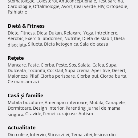
Stomatologie
Colesterol
Anticonceptionale
Test sarcina
,
,
,
,
Cardiologie
Oftalmologie
Avort
Ceai verde
HIV
Ortopedie
,
,
,
,
,
,
Psihiatrie
Dietă & Fitness
Diete
Fitness
Dieta Dukan
Relaxare
Yoga
Intretinere
,
,
,
,
,
,
Aerobic
Exercitii abdomen
Nutritie
Dieta de slabit
Dieta
,
,
,
,
Silueta
Dieta ketogenica
Sala de acasa
disociata
,
,
,
Reţete
Mancare
Paste
Ciorba
Peste
Sos
Salata
Cafea
Supa
,
,
,
,
,
,
,
,
Dulceata
Tocanita
Cocktail
Supa crema
Aperitive
Desert
,
,
,
,
,
,
Maioneza
Pilaf
Ciorba perisoare
Ciorba pui
Ciorba burta
,
,
,
,
,
Ce mancam azi
Casă şi familie
Mobila bucatarie
Amenajari interioare
Mobila
Canapele
,
,
,
,
Dormitoare
Design interior
Parenting
Jurnal de mama
,
,
,
Gravide
Femei curajoase
Autism
singura
,
,
,
Actualitate
Din culise
Interviu
Stirea zilei
Tema zilei
Iesirea din
,
,
,
,