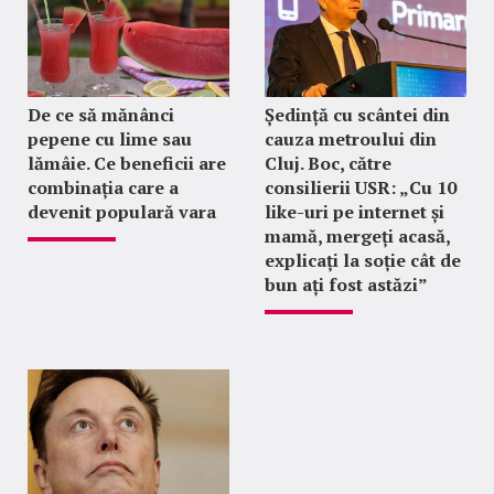
De ce să mănânci
Ședință cu scântei din
pepene cu lime sau
cauza metroului din
lămâie. Ce beneficii are
Cluj. Boc, către
combinația care a
consilierii USR: „Cu 10
devenit populară vara
like-uri pe internet și
mamă, mergeți acasă,
explicați la soție cât de
bun ați fost astăzi”