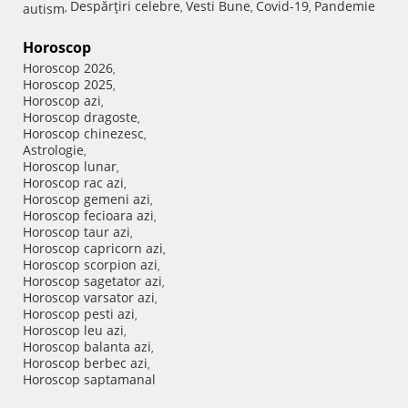
Despărţiri celebre
Vesti Bune
Covid-19
Pandemie
autism
,
,
,
,
Horoscop
Horoscop 2026
,
Horoscop 2025
,
Horoscop azi
,
Horoscop dragoste
,
Horoscop chinezesc
,
Astrologie
,
Horoscop lunar
,
Horoscop rac azi
,
Horoscop gemeni azi
,
Horoscop fecioara azi
,
Horoscop taur azi
,
Horoscop capricorn azi
,
Horoscop scorpion azi
,
Horoscop sagetator azi
,
Horoscop varsator azi
,
Horoscop pesti azi
,
Horoscop leu azi
,
Horoscop balanta azi
,
Horoscop berbec azi
,
Horoscop saptamanal