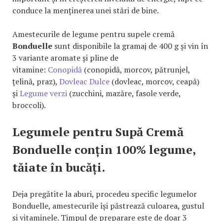
conduce la menținerea unei stări de bine.
Amestecurile de legume pentru supele cremă
Bonduelle
sunt disponibile la gramaj de 400 g și vin în
3 variante aromate și pline de
vitamine:
Conopidă
(conopidă, morcov, pătrunjel,
țelină, praz),
Dovleac Dulce
(dovleac, morcov, ceapă)
și
Legume verzi
(zucchini, mazăre, fasole verde,
broccoli).
Legumele pentru Supă Cremă
Bonduelle conțin 100% legume,
tăiate în bucăți.
Deja pregătite la aburi, procedeu specific legumelor
Bonduelle, amestecurile își păstrează culoarea, gustul
și vitaminele. Timpul de preparare este de doar 3