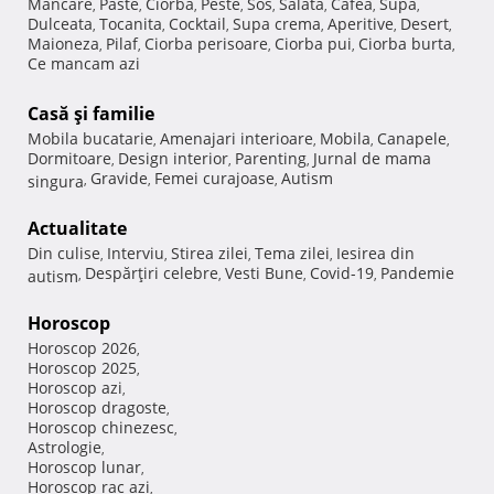
Mancare
Paste
Ciorba
Peste
Sos
Salata
Cafea
Supa
,
,
,
,
,
,
,
,
Dulceata
Tocanita
Cocktail
Supa crema
Aperitive
Desert
,
,
,
,
,
,
Maioneza
Pilaf
Ciorba perisoare
Ciorba pui
Ciorba burta
,
,
,
,
,
Ce mancam azi
Casă şi familie
Mobila bucatarie
Amenajari interioare
Mobila
Canapele
,
,
,
,
Dormitoare
Design interior
Parenting
Jurnal de mama
,
,
,
Gravide
Femei curajoase
Autism
singura
,
,
,
Actualitate
Din culise
Interviu
Stirea zilei
Tema zilei
Iesirea din
,
,
,
,
Despărţiri celebre
Vesti Bune
Covid-19
Pandemie
autism
,
,
,
,
Horoscop
Horoscop 2026
,
Horoscop 2025
,
Horoscop azi
,
Horoscop dragoste
,
Horoscop chinezesc
,
Astrologie
,
Horoscop lunar
,
Horoscop rac azi
,