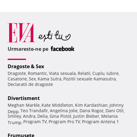
Urmareste-ne pe
Dragoste & Sex
Dragoste
Romantic
Viata sexuala
Relatii
Cuplu
Iubire
,
,
,
,
,
,
Casatorie
Sex
Kama Sutra
Pozitii sexuale Kamasutra
,
,
,
,
Declaratii de dragoste
Divertisment
Meghan Markle
Kate Middleton
Kim Kardashian
Johnny
,
,
,
Teo Trandafir
Angelina Jolie
Dana Rogoz
Dani Otil
Depp
,
,
,
,
,
Smiley
Andra
Delia
Gina Pistol
Justin Bieber
Melania
,
,
,
,
,
Program TV
Program Pro TV
Program Antena 1
Trump
,
,
,
Frumuseţe