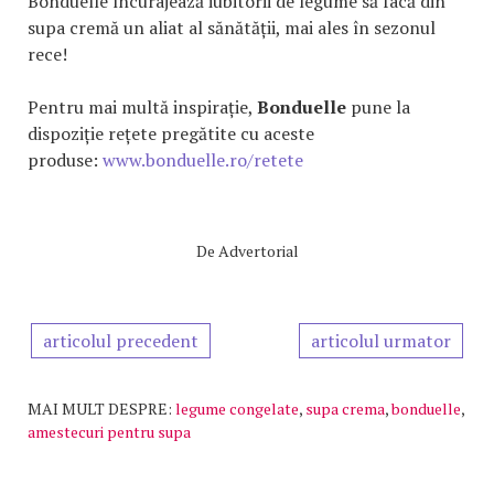
Bonduelle încurajează iubitorii de legume să facă din
supa cremă un aliat al sănătății, mai ales în sezonul
rece!
Pentru mai multă inspirație,
Bonduelle
pune la
dispoziție rețete pregătite cu aceste
produse:
www.bonduelle.ro/retete
De
Advertorial
articolul precedent
articolul urmator
MAI MULT DESPRE:
legume congelate
,
supa crema
,
bonduelle
,
amestecuri pentru supa