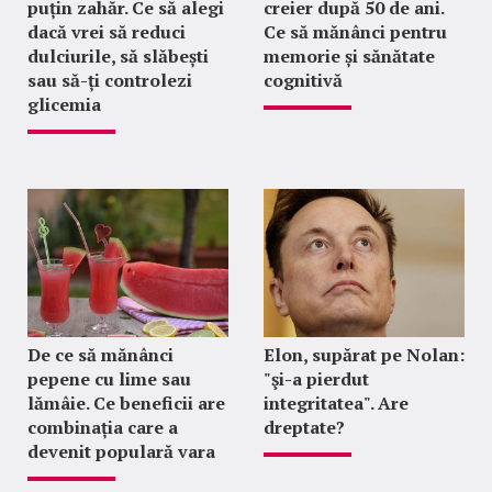
puțin zahăr. Ce să alegi
creier după 50 de ani.
dacă vrei să reduci
Ce să mănânci pentru
dulciurile, să slăbești
memorie și sănătate
sau să-ți controlezi
cognitivă
glicemia
De ce să mănânci
Elon, supărat pe Nolan:
pepene cu lime sau
"şi-a pierdut
lămâie. Ce beneficii are
integritatea". Are
combinația care a
dreptate?
devenit populară vara