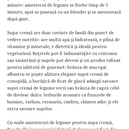
minute: amestecul de legume se fierbe timp de 3
minute, apoi se pasează cu un blender și se asezonează
după gust.
Supa-cremă are doar cuvinte de laudă din punct de
vedere nutritiv: are multă apă și hidratează, e plină de
vitamine și minerale, e dietetică și ideală pentru
vegetarieni. Rețetele pot fi îmbunătățite cu crutoane
sau smântână și supele pot deveni și un produs rafinat
pentru iubitorii de gourmet: brânza de mucegai
albastru se poate alătura elegant supei cremă de
conopidă, o bucățică de ficat de gâscă adaugă savoare
supei cremă de legume verzi sau brânza de capră celei
de dovleac dulce. Ierburile aromate ca frunzele de
busuioc, tarhon, rozmarin, cimbru, chimen aduc și ele
extra savoare supelor.
Cu noile amestecuri de legume pentru supa cremă,