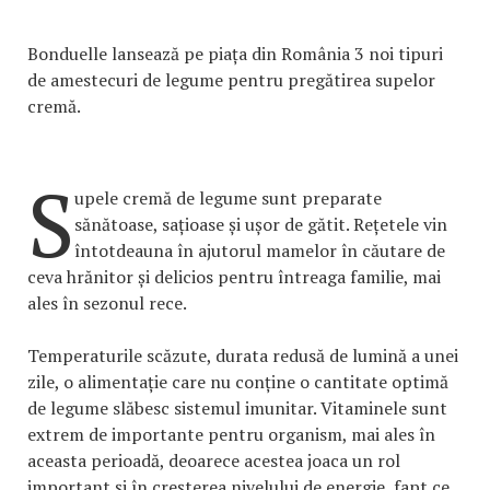
Bonduelle lansează pe piața din România 3 noi tipuri
de amestecuri de legume pentru pregătirea supelor
cremă.
S
upele cremă de legume sunt preparate
sănătoase, sațioase și ușor de gătit. Rețetele vin
întotdeauna în ajutorul mamelor în căutare de
ceva hrănitor și delicios pentru întreaga familie, mai
ales în sezonul rece.
Temperaturile scăzute, durata redusă de lumină a unei
zile, o alimentație care nu conține o cantitate optimă
de legume slăbesc sistemul imunitar. Vitaminele sunt
extrem de importante pentru organism, mai ales în
aceasta perioadă, deoarece acestea joaca un rol
important și în creșterea nivelului de energie, fapt ce