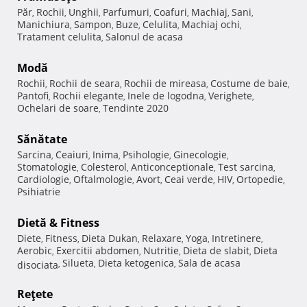
Păr
Rochii
Unghii
Parfumuri
Coafuri
Machiaj
Sani
,
,
,
,
,
,
,
Manichiura
Sampon
Buze
Celulita
Machiaj ochi
,
,
,
,
,
Tratament celulita
Salonul de acasa
,
Modă
Rochii
Rochii de seara
Rochii de mireasa
Costume de baie
,
,
,
,
Pantofi
Rochii elegante
Inele de logodna
Verighete
,
,
,
,
Ochelari de soare
Tendinte 2020
,
Sănătate
Sarcina
Ceaiuri
Inima
Psihologie
Ginecologie
,
,
,
,
,
Stomatologie
Colesterol
Anticonceptionale
Test sarcina
,
,
,
,
Cardiologie
Oftalmologie
Avort
Ceai verde
HIV
Ortopedie
,
,
,
,
,
,
Psihiatrie
Dietă & Fitness
Diete
Fitness
Dieta Dukan
Relaxare
Yoga
Intretinere
,
,
,
,
,
,
Aerobic
Exercitii abdomen
Nutritie
Dieta de slabit
Dieta
,
,
,
,
Silueta
Dieta ketogenica
Sala de acasa
disociata
,
,
,
Reţete