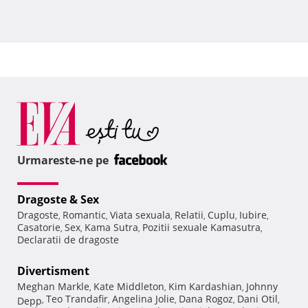
Urmareste-ne pe
Dragoste & Sex
Dragoste
Romantic
Viata sexuala
Relatii
Cuplu
Iubire
,
,
,
,
,
,
Casatorie
Sex
Kama Sutra
Pozitii sexuale Kamasutra
,
,
,
,
Declaratii de dragoste
Divertisment
Meghan Markle
Kate Middleton
Kim Kardashian
Johnny
,
,
,
Teo Trandafir
Angelina Jolie
Dana Rogoz
Dani Otil
Depp
,
,
,
,
,