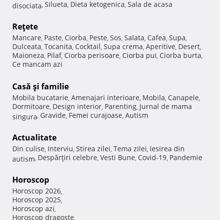
Silueta
Dieta ketogenica
Sala de acasa
disociata
,
,
,
Reţete
Mancare
Paste
Ciorba
Peste
Sos
Salata
Cafea
Supa
,
,
,
,
,
,
,
,
Dulceata
Tocanita
Cocktail
Supa crema
Aperitive
Desert
,
,
,
,
,
,
Maioneza
Pilaf
Ciorba perisoare
Ciorba pui
Ciorba burta
,
,
,
,
,
Ce mancam azi
Casă şi familie
Mobila bucatarie
Amenajari interioare
Mobila
Canapele
,
,
,
,
Dormitoare
Design interior
Parenting
Jurnal de mama
,
,
,
Gravide
Femei curajoase
Autism
singura
,
,
,
Actualitate
Din culise
Interviu
Stirea zilei
Tema zilei
Iesirea din
,
,
,
,
Despărţiri celebre
Vesti Bune
Covid-19
Pandemie
autism
,
,
,
,
Horoscop
Horoscop 2026
,
Horoscop 2025
,
Horoscop azi
,
Horoscop dragoste
,