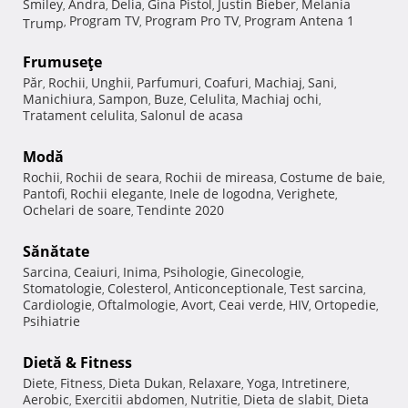
Smiley
Andra
Delia
Gina Pistol
Justin Bieber
Melania
,
,
,
,
,
Program TV
Program Pro TV
Program Antena 1
Trump
,
,
,
Frumuseţe
Păr
Rochii
Unghii
Parfumuri
Coafuri
Machiaj
Sani
,
,
,
,
,
,
,
Manichiura
Sampon
Buze
Celulita
Machiaj ochi
,
,
,
,
,
Tratament celulita
Salonul de acasa
,
Modă
Rochii
Rochii de seara
Rochii de mireasa
Costume de baie
,
,
,
,
Pantofi
Rochii elegante
Inele de logodna
Verighete
,
,
,
,
Ochelari de soare
Tendinte 2020
,
Sănătate
Sarcina
Ceaiuri
Inima
Psihologie
Ginecologie
,
,
,
,
,
Stomatologie
Colesterol
Anticonceptionale
Test sarcina
,
,
,
,
Cardiologie
Oftalmologie
Avort
Ceai verde
HIV
Ortopedie
,
,
,
,
,
,
Psihiatrie
Dietă & Fitness
Diete
Fitness
Dieta Dukan
Relaxare
Yoga
Intretinere
,
,
,
,
,
,
Aerobic
Exercitii abdomen
Nutritie
Dieta de slabit
Dieta
,
,
,
,