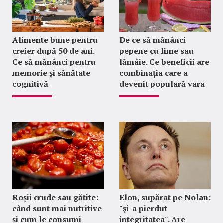
Alimente bune pentru
De ce să mănânci
creier după 50 de ani.
pepene cu lime sau
Ce să mănânci pentru
lămâie. Ce beneficii are
memorie și sănătate
combinația care a
cognitivă
devenit populară vara
Roșii crude sau gătite:
Elon, supărat pe Nolan:
când sunt mai nutritive
"şi-a pierdut
și cum le consumi
integritatea". Are