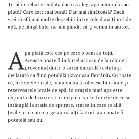
Te-ai întrebat vreodată dacă să alegi apă minerală sau
plată? Care este mai bună? Dar mai sănătoasă? Dacă
vrei să afli mai multe deosebiri între cele două tipuri de
apă, pe lângă bule, ne-am gândit să-ți venim în ajutor.
A
pa plată este cea pe care o bem cu toții.
Aceasta poate fi îmbuteliată sau de la robinet,
provenind dintr-o sursă naturală testată și
declarată ca fiind potabilă (izvor sau fântână). Cu toate
că, în zonele rurale, oamenii încă folosesc fântânile și
rezervoarele locale de apă, în orașele mari apa este
obținută de la o sursă principală. Iar în funcție de ce se
întâmplă la stația de epurare, starea în care se află
țevile prin care curge apa și alți factori, apa poate fi
potabilă sau nu.