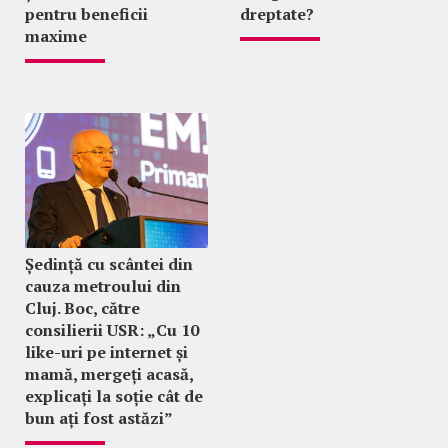
pentru beneficii
dreptate?
maxime
Ședință cu scântei din
cauza metroului din
Cluj. Boc, către
consilierii USR: „Cu 10
like-uri pe internet și
mamă, mergeți acasă,
explicați la soție cât de
bun ați fost astăzi”