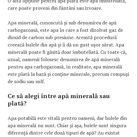
O altă opțiune pentru apa plată este apa îmbuteliată,
care poate proveni din fântâni sau izvoare.
Apa minerală, cunoscută și sub denumirea de apă
carbogazoasă, este apa în care a fost dizolvat gaz de
dioxid de carbon sub presiune. Această procedură
creează bulele din apă și îi dă un gust ușor sărat. Apa
minerală poate fi găsită doar îmbuteliată. Cu toate că,
uzual, oamenii folosesc denumirea de apă minerală
pentru apa carbogazoasă, în realitate, apa minerală
este plată la bază și conține minerale, precum compuși
de sodiu sau sulf.
Ce să alegi între apă minerală sau
plată?
Apa potabilă este vitală pentru oameni, dar bulele din
apa minerală nu sunt. Chiar și așa, bulele sunt singura
diferență dintre cele două tipuri de apă? Au existat