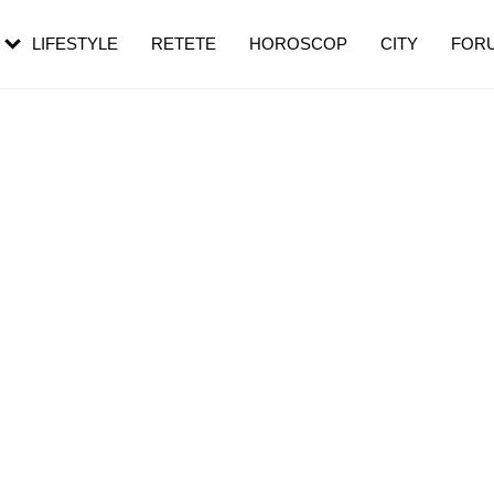
rebui să mergi
și 60 de ani. De ce te trezești mai des
pe măsură ce înaintezi în vârstă
LIFESTYLE
RETETE
HOROSCOP
CITY
FOR