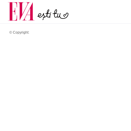
menopauză și când ar t
Carieră
la medic
Actualitate
© Copyright: