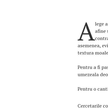
A
lege a
afine 
contra
asemenea, evi
textura moale
Pentru a fi pa
umezeala deoa
Pentru o cant
Cercetarile c