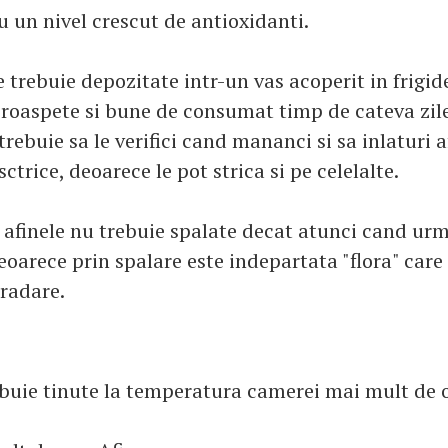
u un nivel crescut de antioxidanti.
 trebuie depozitate intr-un vas acoperit in frigider
roaspete si bune de consumat timp de cateva zile
rebuie sa le verifici cand mananci si sa inlaturi a
sctrice, deoarece le pot strica si pe celelalte.
afinele nu trebuie spalate decat atunci cand urm
oarece prin spalare este indepartata "flora" care
gradare.
ebuie tinute la temperatura camerei mai mult de o