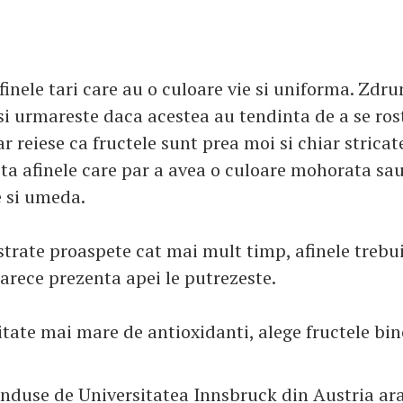
finele tari care au o culoare vie si uniforma. Zdr
si urmareste daca acestea au tendinta de a se rost
r reiese ca fructele sunt prea moi si chiar stricat
ta afinele care par a avea o culoare mohorata sau
 si umeda.
strate proaspete cat mai mult timp, afinele trebui
rece prezenta apei le putrezeste.
itate mai mare de antioxidanti, alege fructele bin
onduse de Universitatea Innsbruck din Austria ara