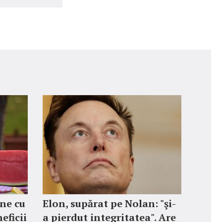
ne cu
Elon, supărat pe Nolan: "şi-
eficii
a pierdut integritatea". Are