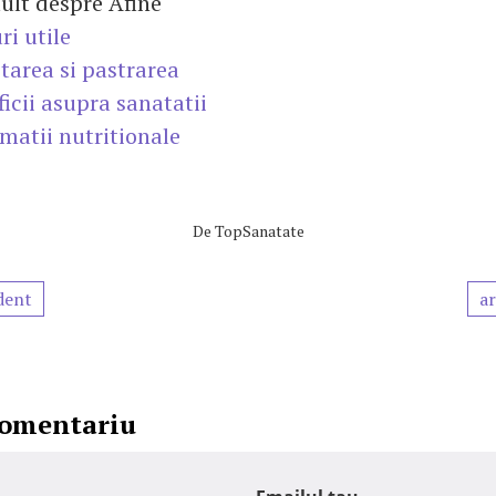
ult despre Afine
ri utile
ctarea si pastrarea
ficii asupra sanatatii
rmatii nutritionale
De
TopSanatate
dent
ar
comentariu