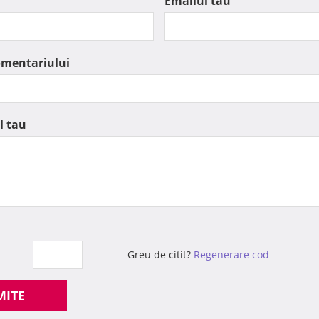
Emailul tau
omentariului
l tau
Greu de citit?
Regenerare cod
MITE