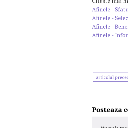
Citeste mai m
Afinele - Sfatu
Afinele - Sele
Afinele - Bene
Afinele - Info
articolul prece
Posteaza 