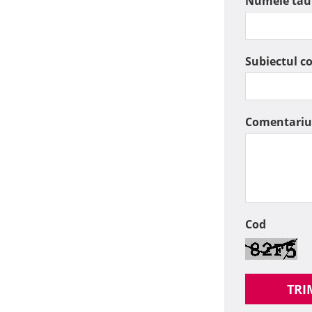
Numele tau
Subiectul c
Comentariu
Cod
TRI