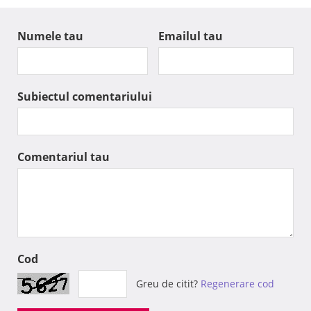
Numele tau
Emailul tau
Subiectul comentariului
Comentariul tau
Cod
Greu de citit?
Regenerare cod