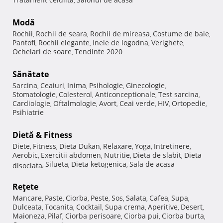
,
Modă
Rochii
Rochii de seara
Rochii de mireasa
Costume de baie
,
,
,
,
Pantofi
Rochii elegante
Inele de logodna
Verighete
,
,
,
,
Ochelari de soare
Tendinte 2020
,
Sănătate
Sarcina
Ceaiuri
Inima
Psihologie
Ginecologie
,
,
,
,
,
Stomatologie
Colesterol
Anticonceptionale
Test sarcina
,
,
,
,
Cardiologie
Oftalmologie
Avort
Ceai verde
HIV
Ortopedie
,
,
,
,
,
,
Psihiatrie
Dietă & Fitness
Diete
Fitness
Dieta Dukan
Relaxare
Yoga
Intretinere
,
,
,
,
,
,
Aerobic
Exercitii abdomen
Nutritie
Dieta de slabit
Dieta
,
,
,
,
Silueta
Dieta ketogenica
Sala de acasa
disociata
,
,
,
Reţete
Mancare
Paste
Ciorba
Peste
Sos
Salata
Cafea
Supa
,
,
,
,
,
,
,
,
Dulceata
Tocanita
Cocktail
Supa crema
Aperitive
Desert
,
,
,
,
,
,
Maioneza
Pilaf
Ciorba perisoare
Ciorba pui
Ciorba burta
,
,
,
,
,