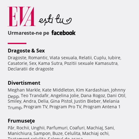
Urmareste-ne pe
Dragoste & Sex
Dragoste
Romantic
Viata sexuala
Relatii
Cuplu
Iubire
,
,
,
,
,
,
Casatorie
Sex
Kama Sutra
Pozitii sexuale Kamasutra
,
,
,
,
Declaratii de dragoste
Divertisment
Meghan Markle
Kate Middleton
Kim Kardashian
Johnny
,
,
,
Teo Trandafir
Angelina Jolie
Dana Rogoz
Dani Otil
Depp
,
,
,
,
,
Smiley
Andra
Delia
Gina Pistol
Justin Bieber
Melania
,
,
,
,
,
Program TV
Program Pro TV
Program Antena 1
Trump
,
,
,
Frumuseţe
Păr
Rochii
Unghii
Parfumuri
Coafuri
Machiaj
Sani
,
,
,
,
,
,
,
Manichiura
Sampon
Buze
Celulita
Machiaj ochi
,
,
,
,
,
Tratament celulita
Salonul de acasa