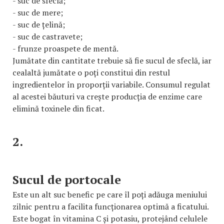
- suc de sfeclă;
- suc de mere;
- suc de țelină;
- suc de castravete;
- frunze proaspete de mentă.
Jumătate din cantitate trebuie să fie sucul de sfeclă, iar
cealaltă jumătate o poți constitui din restul
ingredientelor în proporții variabile. Consumul regulat
al acestei băuturi va crește producția de enzime care
elimină toxinele din ficat.
2.
Sucul de portocale
Este un alt suc benefic pe care îl poți adăuga meniului
zilnic pentru a facilita funcționarea optimă a ficatului.
Este bogat în vitamina C și potasiu, protejând celulele