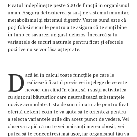
Ficatul îndeplinește peste 500 de funcții în organismul
uman. Asigură detoxifierea și susține sistemul imunitar,
metabolismul și sistemul digestiv. Vestea bună este că
poți folosi sucurile pentru a te asigura că te simți bine
în timp ce savurezi un gust delicios. Încearcă și tu
variantele de sucuri naturale pentru ficat și efectele
pozitive nu se vor lăsa așteptate.
D
acă iei în calcul toate funcțiile pe care le
realizează ficatul precis vei înțelege de ce este
nevoie, din când în când, să-i susții activitatea
cu ajutorul băuturilor care neutralizează substanțele
nocive acumulate. Lista de sucuri naturale pentru ficat
oferită de kent.co.in te va ajuta să te orientezi pentru
a selecta variantele utile din acest punct de vedere. Vei
observa rapid că nu te vei mai simți mereu obosit, vei
putea să te concentrezi mai ușor, iar organismul tău va