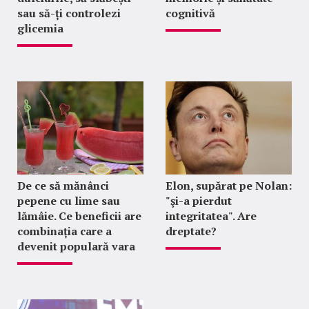
sau să-ți controlezi
cognitivă
glicemia
De ce să mănânci
Elon, supărat pe Nolan:
pepene cu lime sau
"şi-a pierdut
lămâie. Ce beneficii are
integritatea". Are
combinația care a
dreptate?
devenit populară vara