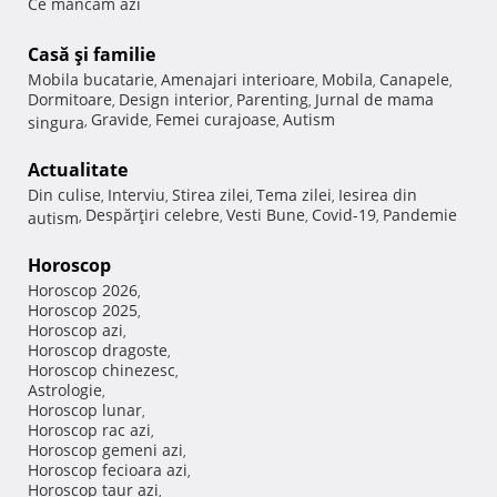
Ce mancam azi
Casă şi familie
Mobila bucatarie
Amenajari interioare
Mobila
Canapele
,
,
,
,
Dormitoare
Design interior
Parenting
Jurnal de mama
,
,
,
Gravide
Femei curajoase
Autism
singura
,
,
,
Actualitate
Din culise
Interviu
Stirea zilei
Tema zilei
Iesirea din
,
,
,
,
Despărţiri celebre
Vesti Bune
Covid-19
Pandemie
autism
,
,
,
,
Horoscop
Horoscop 2026
,
Horoscop 2025
,
Horoscop azi
,
Horoscop dragoste
,
Horoscop chinezesc
,
Astrologie
,
Horoscop lunar
,
Horoscop rac azi
,
Horoscop gemeni azi
,
Horoscop fecioara azi
,
Horoscop taur azi
,