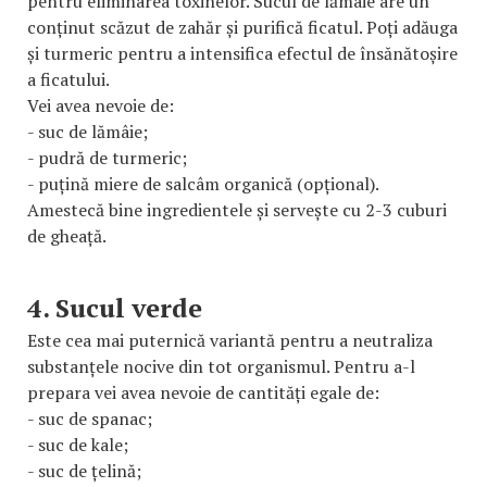
pentru eliminarea toxinelor. Sucul de lămâie are un
conținut scăzut de zahăr și purifică ficatul. Poți adăuga
și turmeric pentru a intensifica efectul de însănătoșire
a ficatului.
Vei avea nevoie de:
- suc de lămâie;
- pudră de turmeric;
- puțină miere de salcâm organică (opțional).
Amestecă bine ingredientele și servește cu 2-3 cuburi
de gheață.
4. Sucul verde
Este cea mai puternică variantă pentru a neutraliza
substanțele nocive din tot organismul. Pentru a-l
prepara vei avea nevoie de cantități egale de:
- suc de spanac;
- suc de kale;
- suc de țelină;