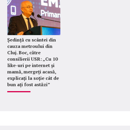
Ședință cu scântei din
cauza metroului din
Cluj. Boc, către
consilierii USR: „Cu 10
like-uri pe internet și
mamă, mergeți acasă,
explicați la soție cât de
bun ați fost astăzi”