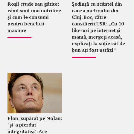
Roșii crude sau gătite:
Ședință cu scântei din
când sunt mai nutritive
cauza metroului din
și cum le consumi
Cluj. Boc, către
pentru beneficii
consilierii USR: „Cu 10
maxime
like-uri pe internet și
mamă, mergeți acasă,
explicați la soție cât de
bun ați fost astăzi”
Elon, supărat pe Nolan:
"şi-a pierdut
integritatea". Are