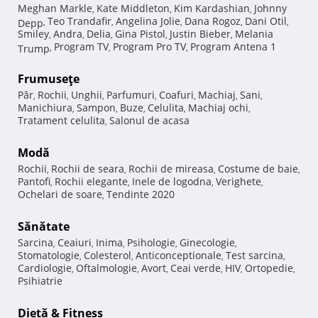
Meghan Markle
Kate Middleton
Kim Kardashian
Johnny
,
,
,
Teo Trandafir
Angelina Jolie
Dana Rogoz
Dani Otil
Depp
,
,
,
,
,
Smiley
Andra
Delia
Gina Pistol
Justin Bieber
Melania
,
,
,
,
,
Program TV
Program Pro TV
Program Antena 1
Trump
,
,
,
Frumuseţe
Păr
Rochii
Unghii
Parfumuri
Coafuri
Machiaj
Sani
,
,
,
,
,
,
,
Manichiura
Sampon
Buze
Celulita
Machiaj ochi
,
,
,
,
,
Tratament celulita
Salonul de acasa
,
Modă
Rochii
Rochii de seara
Rochii de mireasa
Costume de baie
,
,
,
,
Pantofi
Rochii elegante
Inele de logodna
Verighete
,
,
,
,
Ochelari de soare
Tendinte 2020
,
Sănătate
Sarcina
Ceaiuri
Inima
Psihologie
Ginecologie
,
,
,
,
,
Stomatologie
Colesterol
Anticonceptionale
Test sarcina
,
,
,
,
Cardiologie
Oftalmologie
Avort
Ceai verde
HIV
Ortopedie
,
,
,
,
,
,
Psihiatrie
Dietă & Fitness