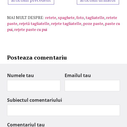
articolul precedent
articolul urmator
MAI MULT DESPRE:
retete
,
spaghete
,
foto
,
tagliatelle
,
retete
paste
,
rețetă tagliatelle
,
rețete tagliatelle
,
poze paste
,
paste cu
pui
,
rețete paste cu pui
Posteaza comentariu
Numele tau
Emailul tau
Subiectul comentariului
Comentariul tau