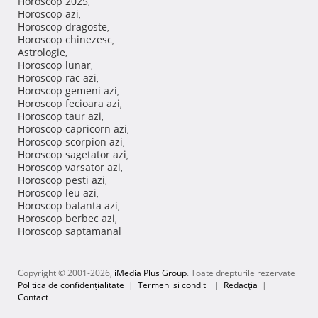
Horoscop 2025
,
Horoscop azi
,
Horoscop dragoste
,
Horoscop chinezesc
,
Astrologie
,
Horoscop lunar
,
Horoscop rac azi
,
Horoscop gemeni azi
,
Horoscop fecioara azi
,
Horoscop taur azi
,
Horoscop capricorn azi
,
Horoscop scorpion azi
,
Horoscop sagetator azi
,
Horoscop varsator azi
,
Horoscop pesti azi
,
Horoscop leu azi
,
Horoscop balanta azi
,
Horoscop berbec azi
,
Horoscop saptamanal
Copyright © 2001-2026,
iMedia Plus Group
. Toate drepturile rezervate
Politica de confidențialitate
|
Termeni si conditii
|
Redacţia
|
Contact