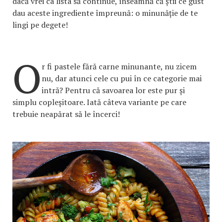
dacă vrei ca lista să continue, înseamnă că știi ce gust
dau aceste ingrediente împreună: o minunăție de te
lingi pe degete!
O
r fi pastele fără carne minunante, nu zicem
nu, dar atunci cele cu pui în ce categorie mai
intră? Pentru că savoarea lor este pur și
simplu copleșitoare. Iată câteva variante pe care
trebuie neapărat să le încerci!