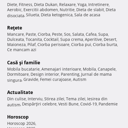
Diete
Fitness
Dieta Dukan
Relaxare
Yoga
Intretinere
,
,
,
,
,
,
Aerobic
Exercitii abdomen
Nutritie
Dieta de slabit
Dieta
,
,
,
,
Silueta
Dieta ketogenica
Sala de acasa
disociata
,
,
,
Reţete
Mancare
Paste
Ciorba
Peste
Sos
Salata
Cafea
Supa
,
,
,
,
,
,
,
,
Dulceata
Tocanita
Cocktail
Supa crema
Aperitive
Desert
,
,
,
,
,
,
Maioneza
Pilaf
Ciorba perisoare
Ciorba pui
Ciorba burta
,
,
,
,
,
Ce mancam azi
Casă şi familie
Mobila bucatarie
Amenajari interioare
Mobila
Canapele
,
,
,
,
Dormitoare
Design interior
Parenting
Jurnal de mama
,
,
,
Gravide
Femei curajoase
Autism
singura
,
,
,
Actualitate
Din culise
Interviu
Stirea zilei
Tema zilei
Iesirea din
,
,
,
,
Despărţiri celebre
Vesti Bune
Covid-19
Pandemie
autism
,
,
,
,
Horoscop
Horoscop 2026
,