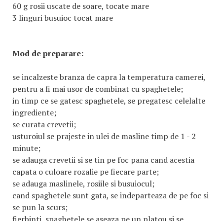
60 g rosii uscate de soare, tocate mare
3 linguri busuioc tocat mare
Mod de preparare:
se incalzeste branza de capra la temperatura camerei,
pentru a fi mai usor de combinat cu spaghetele;
in timp ce se gatesc spaghetele, se pregatesc celelalte
ingrediente;
se curata crevetii;
usturoiul se prajeste in ulei de masline timp de 1 - 2
minute;
se adauga crevetii si se tin pe foc pana cand acestia
capata o culoare rozalie pe fiecare parte;
se adauga maslinele, rosiile si busuiocul;
cand spaghetele sunt gata, se indeparteaza de pe foc si
se pun la scurs;
fierbinti, spaghetele se aseaza pe un platou si se