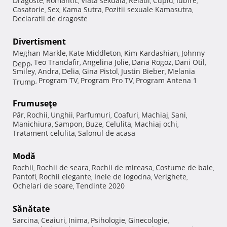
Dragoste
Romantic
Viata sexuala
Relatii
Cuplu
Iubire
,
,
,
,
,
,
Casatorie
Sex
Kama Sutra
Pozitii sexuale Kamasutra
,
,
,
,
Declaratii de dragoste
Divertisment
Meghan Markle
Kate Middleton
Kim Kardashian
Johnny
,
,
,
Teo Trandafir
Angelina Jolie
Dana Rogoz
Dani Otil
Depp
,
,
,
,
,
Smiley
Andra
Delia
Gina Pistol
Justin Bieber
Melania
,
,
,
,
,
Program TV
Program Pro TV
Program Antena 1
Trump
,
,
,
Frumuseţe
Păr
Rochii
Unghii
Parfumuri
Coafuri
Machiaj
Sani
,
,
,
,
,
,
,
Manichiura
Sampon
Buze
Celulita
Machiaj ochi
,
,
,
,
,
Tratament celulita
Salonul de acasa
,
Modă
Rochii
Rochii de seara
Rochii de mireasa
Costume de baie
,
,
,
,
Pantofi
Rochii elegante
Inele de logodna
Verighete
,
,
,
,
Ochelari de soare
Tendinte 2020
,
Sănătate
Sarcina
Ceaiuri
Inima
Psihologie
Ginecologie
,
,
,
,
,