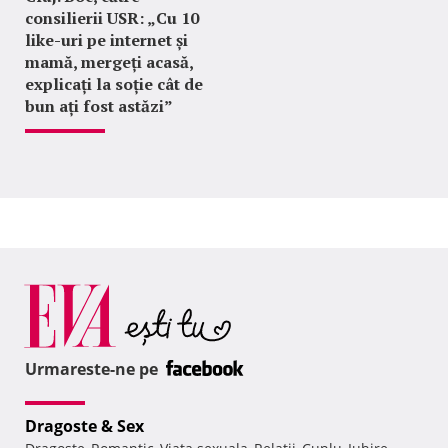
consilierii USR: „Cu 10
like-uri pe internet și
mamă, mergeți acasă,
explicați la soție cât de
bun ați fost astăzi”
Urmareste-ne pe
Dragoste & Sex