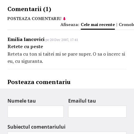
Comentarii (1)
POSTEAZA COMENTARIU
Afiseaza:
Cele mai recente
|
Cronol
Emilia Iancovici
pe 20 Dec 2007, 17:41
Retete cu peste
Reteta cu ton si taitei mi se pare super. O sa o incerc si
eu, cu siguranta.
Posteaza comentariu
Numele tau
Emailul tau
Subiectul comentariului