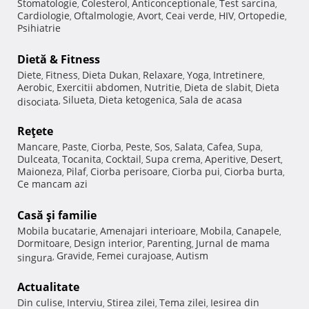
Stomatologie
Colesterol
Anticonceptionale
Test sarcina
,
,
,
,
Cardiologie
Oftalmologie
Avort
Ceai verde
HIV
Ortopedie
,
,
,
,
,
,
Psihiatrie
Dietă & Fitness
Diete
Fitness
Dieta Dukan
Relaxare
Yoga
Intretinere
,
,
,
,
,
,
Aerobic
Exercitii abdomen
Nutritie
Dieta de slabit
Dieta
,
,
,
,
Silueta
Dieta ketogenica
Sala de acasa
disociata
,
,
,
Reţete
Mancare
Paste
Ciorba
Peste
Sos
Salata
Cafea
Supa
,
,
,
,
,
,
,
,
Dulceata
Tocanita
Cocktail
Supa crema
Aperitive
Desert
,
,
,
,
,
,
Maioneza
Pilaf
Ciorba perisoare
Ciorba pui
Ciorba burta
,
,
,
,
,
Ce mancam azi
Casă şi familie
Mobila bucatarie
Amenajari interioare
Mobila
Canapele
,
,
,
,
Dormitoare
Design interior
Parenting
Jurnal de mama
,
,
,
Gravide
Femei curajoase
Autism
singura
,
,
,
Actualitate
Din culise
Interviu
Stirea zilei
Tema zilei
Iesirea din
,
,
,
,