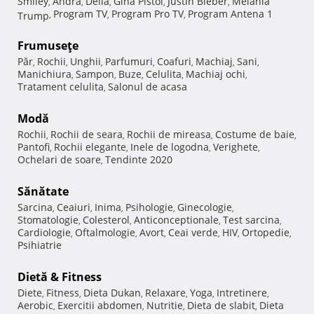
Smiley
Andra
Delia
Gina Pistol
Justin Bieber
Melania
,
,
,
,
,
Program TV
Program Pro TV
Program Antena 1
Trump
,
,
,
Frumuseţe
Păr
Rochii
Unghii
Parfumuri
Coafuri
Machiaj
Sani
,
,
,
,
,
,
,
Manichiura
Sampon
Buze
Celulita
Machiaj ochi
,
,
,
,
,
Tratament celulita
Salonul de acasa
,
Modă
Rochii
Rochii de seara
Rochii de mireasa
Costume de baie
,
,
,
,
Pantofi
Rochii elegante
Inele de logodna
Verighete
,
,
,
,
Ochelari de soare
Tendinte 2020
,
Sănătate
Sarcina
Ceaiuri
Inima
Psihologie
Ginecologie
,
,
,
,
,
Stomatologie
Colesterol
Anticonceptionale
Test sarcina
,
,
,
,
Cardiologie
Oftalmologie
Avort
Ceai verde
HIV
Ortopedie
,
,
,
,
,
,
Psihiatrie
Dietă & Fitness
Diete
Fitness
Dieta Dukan
Relaxare
Yoga
Intretinere
,
,
,
,
,
,
Aerobic
Exercitii abdomen
Nutritie
Dieta de slabit
Dieta
,
,
,
,