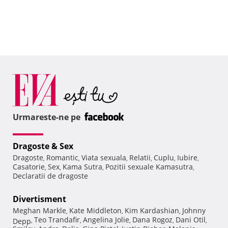
Urmareste-ne pe
Dragoste & Sex
Dragoste
Romantic
Viata sexuala
Relatii
Cuplu
Iubire
,
,
,
,
,
,
Casatorie
Sex
Kama Sutra
Pozitii sexuale Kamasutra
,
,
,
,
Declaratii de dragoste
Divertisment
Meghan Markle
Kate Middleton
Kim Kardashian
Johnny
,
,
,
Teo Trandafir
Angelina Jolie
Dana Rogoz
Dani Otil
Depp
,
,
,
,
,