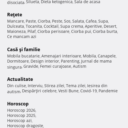
Silueta
Dieta ketogenica
Sala de acasa
disociata
,
,
,
Reţete
Mancare
Paste
Ciorba
Peste
Sos
Salata
Cafea
Supa
,
,
,
,
,
,
,
,
Dulceata
Tocanita
Cocktail
Supa crema
Aperitive
Desert
,
,
,
,
,
,
Maioneza
Pilaf
Ciorba perisoare
Ciorba pui
Ciorba burta
,
,
,
,
,
Ce mancam azi
Casă şi familie
Mobila bucatarie
Amenajari interioare
Mobila
Canapele
,
,
,
,
Dormitoare
Design interior
Parenting
Jurnal de mama
,
,
,
Gravide
Femei curajoase
Autism
singura
,
,
,
Actualitate
Din culise
Interviu
Stirea zilei
Tema zilei
Iesirea din
,
,
,
,
Despărţiri celebre
Vesti Bune
Covid-19
Pandemie
autism
,
,
,
,
Horoscop
Horoscop 2026
,
Horoscop 2025
,
Horoscop azi
,
Horoscop dragoste
,