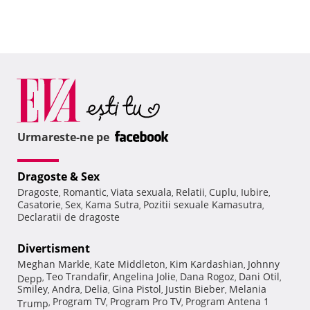
Urmareste-ne pe
Dragoste & Sex
Dragoste
Romantic
Viata sexuala
Relatii
Cuplu
Iubire
,
,
,
,
,
,
Casatorie
Sex
Kama Sutra
Pozitii sexuale Kamasutra
,
,
,
,
Declaratii de dragoste
Divertisment
Meghan Markle
Kate Middleton
Kim Kardashian
Johnny
,
,
,
Teo Trandafir
Angelina Jolie
Dana Rogoz
Dani Otil
Depp
,
,
,
,
,
Smiley
Andra
Delia
Gina Pistol
Justin Bieber
Melania
,
,
,
,
,
Program TV
Program Pro TV
Program Antena 1
Trump
,
,
,