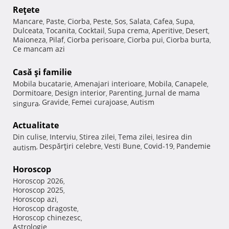
Reţete
Mancare
Paste
Ciorba
Peste
Sos
Salata
Cafea
Supa
,
,
,
,
,
,
,
,
Dulceata
Tocanita
Cocktail
Supa crema
Aperitive
Desert
,
,
,
,
,
,
Maioneza
Pilaf
Ciorba perisoare
Ciorba pui
Ciorba burta
,
,
,
,
,
Ce mancam azi
Casă şi familie
Mobila bucatarie
Amenajari interioare
Mobila
Canapele
,
,
,
,
Dormitoare
Design interior
Parenting
Jurnal de mama
,
,
,
Gravide
Femei curajoase
Autism
singura
,
,
,
Actualitate
Din culise
Interviu
Stirea zilei
Tema zilei
Iesirea din
,
,
,
,
Despărţiri celebre
Vesti Bune
Covid-19
Pandemie
autism
,
,
,
,
Horoscop
Horoscop 2026
,
Horoscop 2025
,
Horoscop azi
,
Horoscop dragoste
,
Horoscop chinezesc
,
Astrologie
,