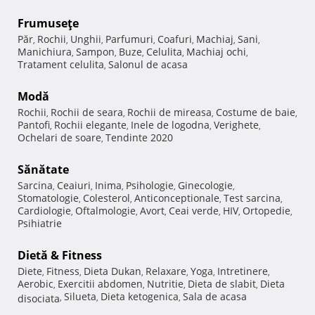
Frumuseţe
Păr
Rochii
Unghii
Parfumuri
Coafuri
Machiaj
Sani
,
,
,
,
,
,
,
Manichiura
Sampon
Buze
Celulita
Machiaj ochi
,
,
,
,
,
Tratament celulita
Salonul de acasa
,
Modă
Rochii
Rochii de seara
Rochii de mireasa
Costume de baie
,
,
,
,
Pantofi
Rochii elegante
Inele de logodna
Verighete
,
,
,
,
Ochelari de soare
Tendinte 2020
,
Sănătate
Sarcina
Ceaiuri
Inima
Psihologie
Ginecologie
,
,
,
,
,
Stomatologie
Colesterol
Anticonceptionale
Test sarcina
,
,
,
,
Cardiologie
Oftalmologie
Avort
Ceai verde
HIV
Ortopedie
,
,
,
,
,
,
Psihiatrie
Dietă & Fitness
Diete
Fitness
Dieta Dukan
Relaxare
Yoga
Intretinere
,
,
,
,
,
,
Aerobic
Exercitii abdomen
Nutritie
Dieta de slabit
Dieta
,
,
,
,
Silueta
Dieta ketogenica
Sala de acasa
disociata
,
,
,