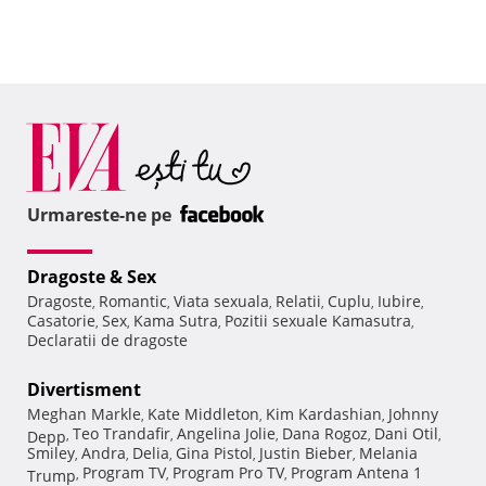
Urmareste-ne pe
Dragoste & Sex
Dragoste
Romantic
Viata sexuala
Relatii
Cuplu
Iubire
,
,
,
,
,
,
Casatorie
Sex
Kama Sutra
Pozitii sexuale Kamasutra
,
,
,
,
Declaratii de dragoste
Divertisment
Meghan Markle
Kate Middleton
Kim Kardashian
Johnny
,
,
,
Teo Trandafir
Angelina Jolie
Dana Rogoz
Dani Otil
Depp
,
,
,
,
,
Smiley
Andra
Delia
Gina Pistol
Justin Bieber
Melania
,
,
,
,
,
Program TV
Program Pro TV
Program Antena 1
Trump
,
,
,