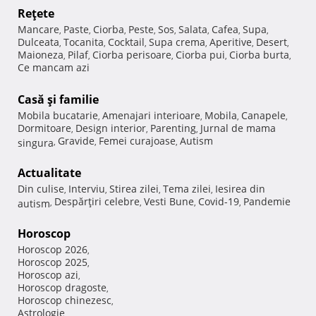
Reţete
Mancare
Paste
Ciorba
Peste
Sos
Salata
Cafea
Supa
,
,
,
,
,
,
,
,
Dulceata
Tocanita
Cocktail
Supa crema
Aperitive
Desert
,
,
,
,
,
,
Maioneza
Pilaf
Ciorba perisoare
Ciorba pui
Ciorba burta
,
,
,
,
,
Ce mancam azi
Casă şi familie
Mobila bucatarie
Amenajari interioare
Mobila
Canapele
,
,
,
,
Dormitoare
Design interior
Parenting
Jurnal de mama
,
,
,
Gravide
Femei curajoase
Autism
singura
,
,
,
Actualitate
Din culise
Interviu
Stirea zilei
Tema zilei
Iesirea din
,
,
,
,
Despărţiri celebre
Vesti Bune
Covid-19
Pandemie
autism
,
,
,
,
Horoscop
Horoscop 2026
,
Horoscop 2025
,
Horoscop azi
,
Horoscop dragoste
,
Horoscop chinezesc
,
Astrologie
,