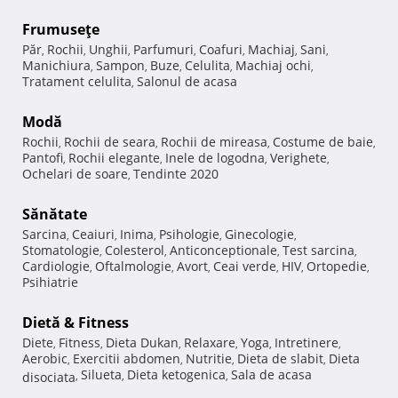
Frumuseţe
Păr
Rochii
Unghii
Parfumuri
Coafuri
Machiaj
Sani
,
,
,
,
,
,
,
Manichiura
Sampon
Buze
Celulita
Machiaj ochi
,
,
,
,
,
Tratament celulita
Salonul de acasa
,
Modă
Rochii
Rochii de seara
Rochii de mireasa
Costume de baie
,
,
,
,
Pantofi
Rochii elegante
Inele de logodna
Verighete
,
,
,
,
Ochelari de soare
Tendinte 2020
,
Sănătate
Sarcina
Ceaiuri
Inima
Psihologie
Ginecologie
,
,
,
,
,
Stomatologie
Colesterol
Anticonceptionale
Test sarcina
,
,
,
,
Cardiologie
Oftalmologie
Avort
Ceai verde
HIV
Ortopedie
,
,
,
,
,
,
Psihiatrie
Dietă & Fitness
Diete
Fitness
Dieta Dukan
Relaxare
Yoga
Intretinere
,
,
,
,
,
,
Aerobic
Exercitii abdomen
Nutritie
Dieta de slabit
Dieta
,
,
,
,
Silueta
Dieta ketogenica
Sala de acasa
disociata
,
,
,