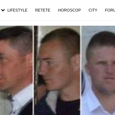
rezești mai des
Cât durează, cum te pregătești și cât
i în vârstă
de dureroasă este investigația
LIFESTYLE
RETETE
HOROSCOP
CITY
FOR