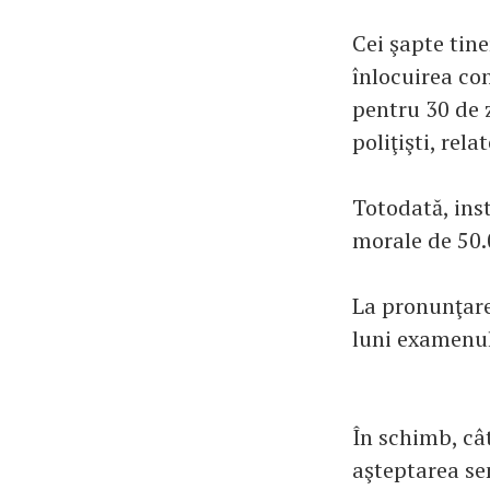
Cei şapte tine
înlocuirea con
pentru 30 de z
poliţişti, rel
Totodată, inst
morale de 50.0
La pronunţarea
luni examenul
În schimb, cât
aşteptarea sen