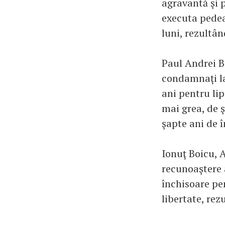
agravantă şi p
executa pedea
luni, rezultân
Paul Andrei B
condamnaţi la
ani pentru lip
mai grea, de ş
şapte ani de î
Ionuţ Boicu, A
recunoaştere a
închisoare pen
libertate, rez