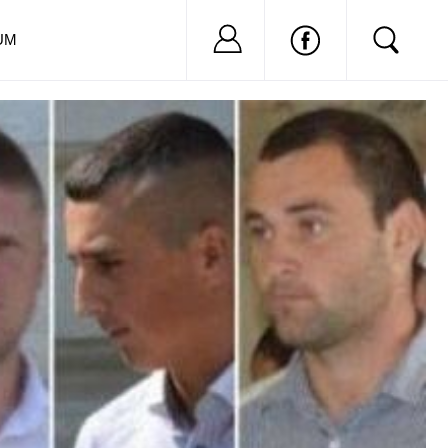
Nu ai cont?
Inregistreaza-
UM