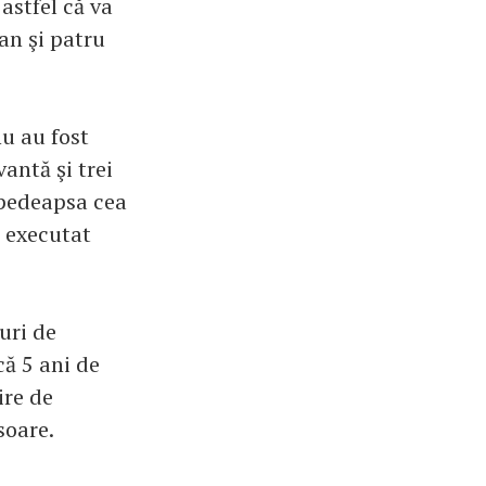
astfel că va
an şi patru
u au fost
antă şi trei
ă pedeapsa cea
e executat
uri de
că 5 ani de
ire de
soare.