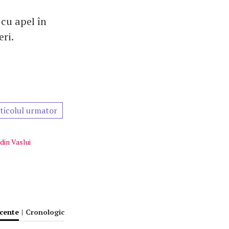
 cu apel în
eri.
ticolul urmator
 din Vaslui
ecente
|
Cronologic