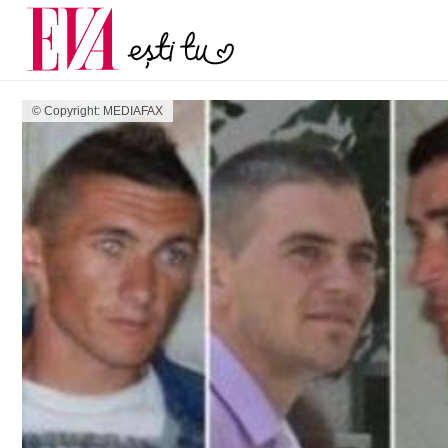
și 60 de ani. De ce te t
Carieră
pe măsură ce înaintez
Actualitate
© Copyright: MEDIAFAX