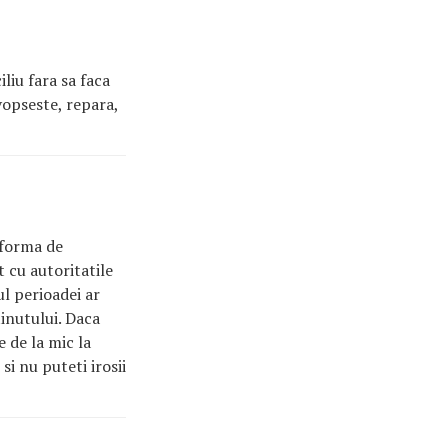
liu fara sa faca
vopseste, repara,
b forma de
t cu autoritatile
ul perioadei ar
tinutului. Daca
e de la mic la
si nu puteti irosii