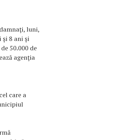
ndamnaţi, luni,
şi 8 ani şi
 de 50.000 de
mează agenţia
cel care a
unicipiul
ormă