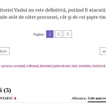
toriei Vaslui nu este definitivă, putând fi atacată
ile atât de către procurori, cât şi de cei şapte tin
1
2
Pagina:
dent
ar
:
proces
,
scandal
,
tribunal
,
instanta
,
judecatorie
,
viol
,
sentinta
,
violatorii
 (3)
NTARIU
Afiseaza:
Cele mai r