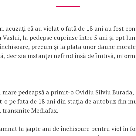
ri acuzaţi că au violat o fată de 18 ani au fost co
 Vaslui, la pedepse cuprinse între 5 ani şi opt luni 
 închisoare, precum şi la plata unor daune morale
ră, decizia instanţei nefiind însă definitivă, infor
 mare pedeapsă a primit-o Ovidiu Silviu Burada, 
t-o pe fata de 18 ani din staţia de autobuz din m
, transmite Mediafax.
damnat la şapte ani de închisoare pentru viol în f