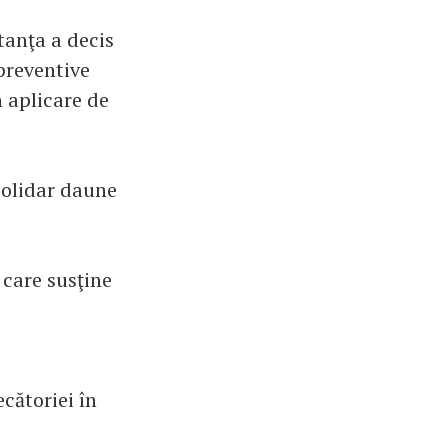
stanţa a decis
 preventive
n aplicare de
 solidar daune
 care susţine
cătoriei în