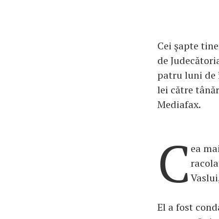
Cei şapte tine
de Judecătoria
patru luni de
lei către tână
Mediafax.
C
ea mai
racola
Vaslui
El a fost con