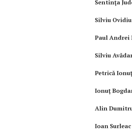
Sentinţa Jude
Silviu Ovidiu
Paul Andrei 
Silviu Avăda
Petrică Ionu
Ionuţ Bogdan
Alin Dumitru
Ioan Surleac 