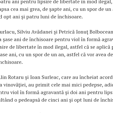
atru ani pentru lipsire de libertate în mod ilegal, 
psa cea mai grea, de şapte ani, cu un spor de un 
d opt ani şi patru luni de închisoare.
urlacu, Silviu Avădanei şi Petrică Ionuţ Bolbocean
 şase ani de închisoare pentru viol în formă agrav
sire de libertate în mod ilegal, astfel că se aplic
ase ani, cu un spor de un an, astfel că vor avea d
nchisoare.
lin Rotaru şi Ioan Surleac, care au încheiat acord
 vinovăţiei, au primit cele mai mici pedepse, adi
tru viol în formă agravantă şi doi ani pentru lips
ultând o pedeapsă de cinci ani şi opt luni de închi