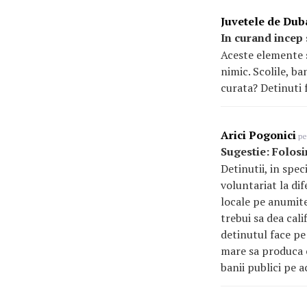
Juvetele de Dub
In curand incep 
Aceste elemente so
nimic. Scolile, ba
curata? Detinuti 
Arici Pogonici
pe
Sugestie: Folosi
Detinutii, in spec
voluntariat la di
locale pe anumite 
trebui sa dea cali
detinutul face pe 
mare sa produca ce
banii publici pe a