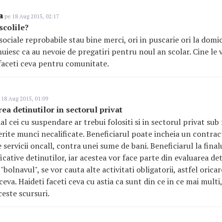
a
pe 18 Aug 2015, 02:17
scolile?
ciale reprobabile stau bine merci, ori in puscarie ori la domici
nuiesc ca au nevoie de pregatiri pentru noul an scolar. Cine le 
faceti ceva pentru comunitate.
 18 Aug 2015, 01:09
rea detinutilor in sectorul privat
ial cei cu suspendare ar trebui folositi si in sectorul privat su
ferite munci necalificate. Beneficiarul poate incheia un contrac
servicii oncall, contra unei sume de bani. Beneficiarul la final
ficative detinutilor, iar acestea vor face parte din evaluarea de
"bolnavul", se vor cauta alte activitati obligatorii, astfel oricar
va. Haideti faceti ceva cu astia ca sunt din ce in ce mai multi, 
ceste scursuri.